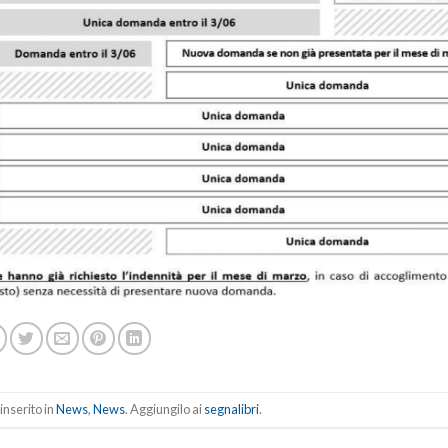
inserito in
News
,
News
. Aggiungilo ai
segnalibri
.