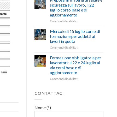
13
con
nell’interesse
pubblicata
sicurezza sul lavoro, il 22
Lug
battute
di
la
luglio corso base e di
ironiche
imprese
legge
aggiornamento
e
e
che
paragoni
cittadini”
stanzia
su
Commenti disabilitati
suggestivi”
300
Preposti
milioni
in
Mercoledì 15 luglio corso di
13
di
materia
formazione per addetti ai
Lug
euro
di
lavori in quota
per
salute
l’autotrasporto
su
Commenti disabilitati
e
Mercoledì
sicurezza
15
sul
Formazione obbligatoria per
13
luglio
lavoro,
lavoratori: il 22 e 24 luglio al
Lug
corso
il
via corsi base e di
di
22
aggiornamento
formazione
luglio
per
corso
su
Commenti disabilitati
addetti
base
Formazione
ai
e
obbligatoria
lavori
di
per
CONTATTACI
in
aggiornamento
lavoratori:
quota
il
22
Nome (*)
e
24