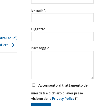
luglio
al
E-mail (*)
via
corsi
base
e
di
Oggetto
aggiornamento
traFacile”,
ntiere
Messaggio
Acconsento al trattamento dei
miei dati e dichiaro di aver preso
visione della
Privacy Policy
(*)