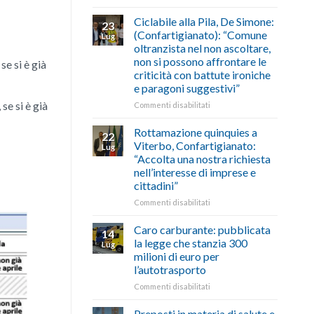
di
come
Borghi
agosto/settembre
fare
Maestri:
Ciclabile alla Pila, De Simone:
23
a
(Confartigianato): “Comune
Lug
Palazzo
oltranzista nel non ascoltare,
Chigi
non si possono affrontare le
e si è già
Albani
criticità con battute ironiche
in
e paragoni suggestivi”
vetrina
le
se si è già
su
Commenti disabilitati
storie
Ciclabile
degli
alla
Rottamazione quinquies a
22
artigiani
Pila,
Viterbo, Confartigianato:
Lug
della
De
“Accolta una nostra richiesta
Tuscia
Simone:
nell’interesse di imprese e
(Confartigianato):
cittadini”
“Comune
oltranzista
su
Commenti disabilitati
nel
Rottamazione
non
quinquies
Caro carburante: pubblicata
14
ascoltare,
a
la legge che stanzia 300
Lug
non
Viterbo,
milioni di euro per
si
Confartigianato:
l’autotrasporto
possono
“Accolta
affrontare
una
su
Commenti disabilitati
le
nostra
Caro
criticità
richiesta
carburante:
Preposti in materia di salute e