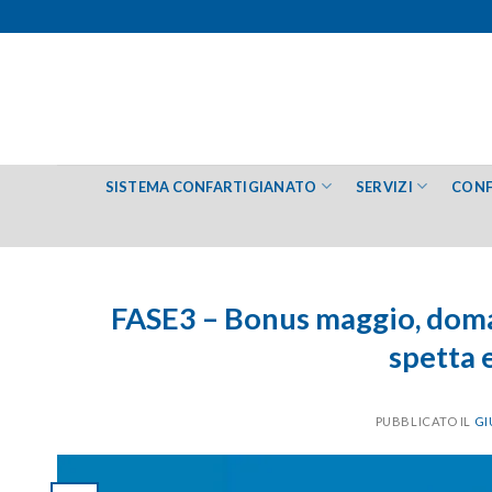
Salta
ai
contenuti
SISTEMA CONFARTIGIANATO
SERVIZI
CONF
FASE3 – Bonus maggio, domand
spetta 
PUBBLICATO IL
GI