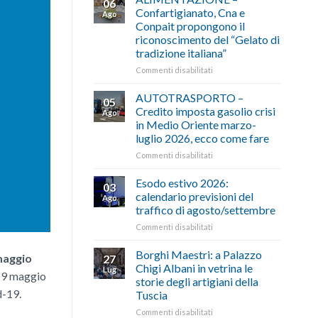
06
Confartigianato, Cna e
Ago
Conpait propongono il
riconoscimento del “Gelato di
tradizione italiana”
su
Commenti disabilitati
ALIMENTAZIONE
–
AUTOTRASPORTO –
05
Confartigianato,
Credito imposta gasolio crisi
Ago
Cna
in Medio Oriente marzo-
e
luglio 2026, ecco come fare
Conpait
propongono
su
Commenti disabilitati
il
AUTOTRASPORTO
riconoscimento
–
Esodo estivo 2026:
03
del
Credito
calendario previsioni del
Ago
“Gelato
imposta
traffico di agosto/settembre
di
gasolio
tradizione
su
Commenti disabilitati
crisi
italiana”
Esodo
in
estivo
Medio
Borghi Maestri: a Palazzo
aggio
27
2026:
Oriente
Chigi Albani in vetrina le
Lug
 19 maggio
calendario
marzo-
storie degli artigiani della
previsioni
luglio
d-19.
Tuscia
del
2026,
traffico
ecco
su
Commenti disabilitati