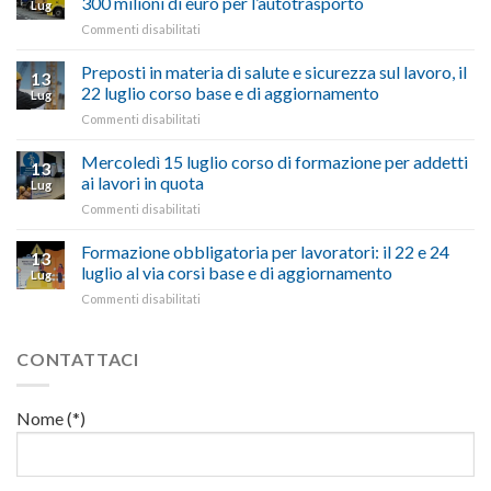
300 milioni di euro per l’autotrasporto
Lug
Viterbo,
non
su
Commenti disabilitati
Confartigianato:
ascoltare,
Caro
“Accolta
non
carburante:
Preposti in materia di salute e sicurezza sul lavoro, il
una
si
13
pubblicata
nostra
possono
22 luglio corso base e di aggiornamento
Lug
la
richiesta
affrontare
su
Commenti disabilitati
legge
nell’interesse
le
Preposti
che
di
criticità
in
Mercoledì 15 luglio corso di formazione per addetti
stanzia
imprese
con
13
materia
300
ai lavori in quota
e
battute
Lug
di
milioni
cittadini”
ironiche
su
Commenti disabilitati
salute
di
e
Mercoledì
e
euro
paragoni
15
Formazione obbligatoria per lavoratori: il 22 e 24
sicurezza
per
13
suggestivi”
luglio
sul
luglio al via corsi base e di aggiornamento
l’autotrasporto
Lug
corso
lavoro,
su
Commenti disabilitati
di
il
Formazione
formazione
22
obbligatoria
per
luglio
per
CONTATTACI
addetti
corso
lavoratori:
ai
base
il
lavori
e
22
in
Nome (*)
di
e
quota
aggiornamento
24
luglio
al