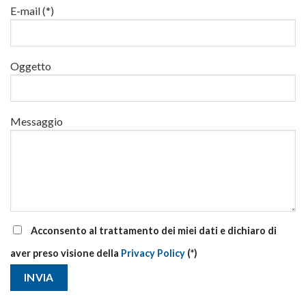
via
E-mail (*)
corsi
base
e
di
Oggetto
aggiornamento
Messaggio
Acconsento al trattamento dei miei dati e dichiaro di
aver preso visione della
Privacy Policy
(*)