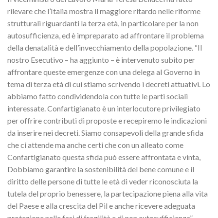
rilevare che l’Italia mostra il maggiore ritardo nelle riforme
strutturali riguardanti la terza età, in particolare per la non
autosufficienza, ed è impreparato ad affrontare il problema
della denatalità e dell’invecchiamento della popolazione. “Il
nostro Esecutivo – ha aggiunto – è intervenuto subito per
affrontare queste emergenze con una delega al Governo in
tema di terza età di cui stiamo scrivendo i decreti attuativi. Lo
abbiamo fatto condividendola con tutte le parti sociali
interessate. Confartigianato è un interlocutore privilegiato
per offrire contributi di proposte e recepiremo le indicazioni
da inserire nei decreti. Siamo consapevoli della grande sfida
che ci attende ma anche certi che con un alleato come
Confartigianato questa sfida può essere affrontata e vinta,
Dobbiamo garantire la sostenibilità del bene comune e il
diritto delle persone di tutte le età di veder riconosciuta la
tutela del proprio benessere, la partecipazione piena alla vita
del Paese e alla crescita del Pil e anche ricevere adeguata
protezione nelle fasi di fragilità e di non autosufficienza”.