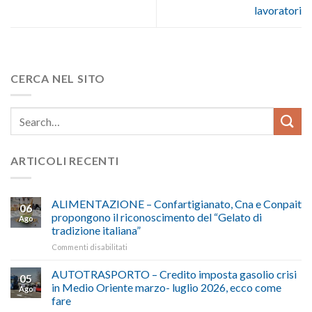
lavoratori
CERCA NEL SITO
ARTICOLI RECENTI
ALIMENTAZIONE – Confartigianato, Cna e Conpait
06
propongono il riconoscimento del “Gelato di
Ago
tradizione italiana”
su
Commenti disabilitati
ALIMENTAZIONE
–
AUTOTRASPORTO – Credito imposta gasolio crisi
05
Confartigianato,
in Medio Oriente marzo- luglio 2026, ecco come
Ago
Cna
fare
e