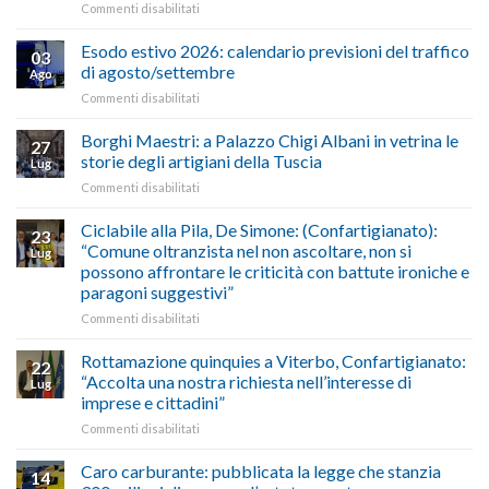
su
Commenti disabilitati
Conpait
AUTOTRASPORTO
propongono
–
il
Esodo estivo 2026: calendario previsioni del traffico
03
Credito
riconoscimento
di agosto/settembre
Ago
imposta
del
su
Commenti disabilitati
gasolio
“Gelato
Esodo
crisi
di
estivo
Borghi Maestri: a Palazzo Chigi Albani in vetrina le
in
tradizione
27
2026:
Medio
italiana”
storie degli artigiani della Tuscia
Lug
calendario
Oriente
su
Commenti disabilitati
previsioni
marzo-
Borghi
del
luglio
Maestri:
Ciclabile alla Pila, De Simone: (Confartigianato):
traffico
2026,
23
a
di
“Comune oltranzista nel non ascoltare, non si
ecco
Lug
Palazzo
agosto/settembre
come
possono affrontare le criticità con battute ironiche e
Chigi
fare
paragoni suggestivi”
Albani
in
su
Commenti disabilitati
vetrina
Ciclabile
le
alla
Rottamazione quinquies a Viterbo, Confartigianato:
22
storie
Pila,
“Accolta una nostra richiesta nell’interesse di
Lug
degli
De
imprese e cittadini”
artigiani
Simone:
della
su
Commenti disabilitati
(Confartigianato):
Tuscia
Rottamazione
“Comune
quinquies
oltranzista
Caro carburante: pubblicata la legge che stanzia
14
a
nel