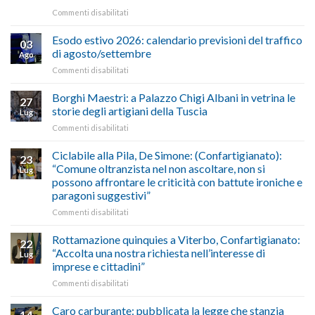
su
Commenti disabilitati
AUTOTRASPORTO
–
Esodo estivo 2026: calendario previsioni del traffico
03
Credito
di agosto/settembre
Ago
imposta
su
Commenti disabilitati
gasolio
Esodo
crisi
estivo
Borghi Maestri: a Palazzo Chigi Albani in vetrina le
in
27
2026:
Medio
storie degli artigiani della Tuscia
Lug
calendario
Oriente
su
Commenti disabilitati
previsioni
marzo-
Borghi
del
luglio
Maestri:
Ciclabile alla Pila, De Simone: (Confartigianato):
traffico
2026,
23
a
di
“Comune oltranzista nel non ascoltare, non si
ecco
Lug
Palazzo
agosto/settembre
come
possono affrontare le criticità con battute ironiche e
Chigi
fare
paragoni suggestivi”
Albani
in
su
Commenti disabilitati
vetrina
Ciclabile
le
alla
Rottamazione quinquies a Viterbo, Confartigianato:
22
storie
Pila,
“Accolta una nostra richiesta nell’interesse di
Lug
degli
De
imprese e cittadini”
artigiani
Simone:
della
su
Commenti disabilitati
(Confartigianato):
Tuscia
Rottamazione
“Comune
quinquies
oltranzista
Caro carburante: pubblicata la legge che stanzia
14