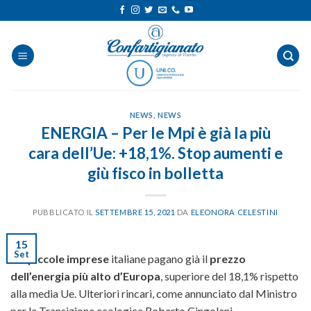
Salta
ai
contenuti
NEWS
,
NEWS
ENERGIA – Per le Mpi è già la più
cara dell’Ue: +18,1%. Stop aumenti e
giù fisco in bolletta
PUBBLICATO IL
SETTEMBRE 15, 2021
DA
ELEONORA CELESTINI
15
Set
“Le
piccole imprese
italiane pagano già il
prezzo
dell’energia più alto d’Europa
, superiore del 18,1% rispetto
alla media Ue. Ulteriori rincari, come annunciato dal Ministro
per la Transizione ecologica Roberto Cingolani,