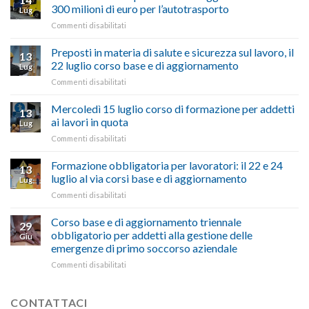
a
nel
300 milioni di euro per l’autotrasporto
Lug
Viterbo,
non
su
Commenti disabilitati
Confartigianato:
ascoltare,
Caro
“Accolta
non
carburante:
Preposti in materia di salute e sicurezza sul lavoro, il
una
si
13
pubblicata
nostra
possono
22 luglio corso base e di aggiornamento
Lug
la
richiesta
affrontare
su
Commenti disabilitati
legge
nell’interesse
le
Preposti
che
di
criticità
in
Mercoledì 15 luglio corso di formazione per addetti
stanzia
imprese
con
13
materia
300
ai lavori in quota
e
battute
Lug
di
milioni
cittadini”
ironiche
su
Commenti disabilitati
salute
di
e
Mercoledì
e
euro
paragoni
15
Formazione obbligatoria per lavoratori: il 22 e 24
sicurezza
per
13
suggestivi”
luglio
sul
luglio al via corsi base e di aggiornamento
l’autotrasporto
Lug
corso
lavoro,
su
Commenti disabilitati
di
il
Formazione
formazione
22
obbligatoria
Corso base e di aggiornamento triennale
per
luglio
29
per
addetti
obbligatorio per addetti alla gestione delle
corso
Giu
lavoratori:
ai
base
emergenze di primo soccorso aziendale
il
lavori
e
su
Commenti disabilitati
22
in
di
Corso
e
quota
aggiornamento
base
24
e
luglio
CONTATTACI