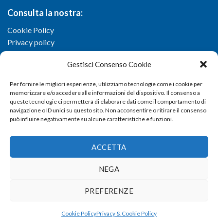
Consulta la nostra:
Cookie Policy
Privacy policy
Gestisci Consenso Cookie
Per fornire le migliori esperienze, utilizziamo tecnologie come i cookie per
memorizzare e/o accedere alle informazioni del dispositivo. Il consenso a
queste tecnologie ci permetterà di elaborare dati come il comportamento di
navigazione o ID unici su questo sito. Non acconsentire o ritirare il consenso
può influire negativamente su alcune caratteristiche e funzioni.
ACCETTA
NEGA
Copyright 2026 ©
Confartigianato imprese di Viterbo
- Via I.
PREFERENZE
Garbini, 29/G - 01100 Viterbo (VT) - Tel 0761 33791 - Fax 0761
337920 - E-mail
info@confartigianato.vt.it
- dev by
Studio
Cookie Policy
Privacy & Cookie Policy
Iandiorio