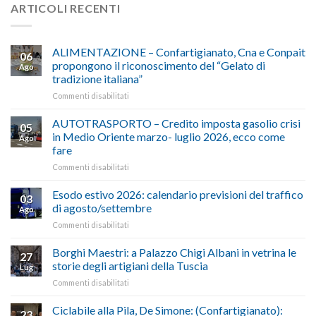
ARTICOLI RECENTI
ALIMENTAZIONE – Confartigianato, Cna e Conpait
06
propongono il riconoscimento del “Gelato di
Ago
tradizione italiana”
su
Commenti disabilitati
ALIMENTAZIONE
–
AUTOTRASPORTO – Credito imposta gasolio crisi
05
Confartigianato,
in Medio Oriente marzo- luglio 2026, ecco come
Ago
Cna
fare
e
su
Commenti disabilitati
Conpait
AUTOTRASPORTO
propongono
–
il
Esodo estivo 2026: calendario previsioni del traffico
03
Credito
riconoscimento
di agosto/settembre
Ago
imposta
del
su
Commenti disabilitati
gasolio
“Gelato
Esodo
crisi
di
estivo
Borghi Maestri: a Palazzo Chigi Albani in vetrina le
in
tradizione
27
2026:
Medio
italiana”
storie degli artigiani della Tuscia
Lug
calendario
Oriente
su
Commenti disabilitati
previsioni
marzo-
Borghi
del
luglio
Maestri:
Ciclabile alla Pila, De Simone: (Confartigianato):
traffico
2026,
23