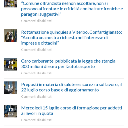
a
di
“Comune oltranzista nel non ascoltare, non si
ecco
Lug
Palazzo
agosto/settembre
come
possono affrontare le criticità con battute ironiche e
Chigi
fare
paragoni suggestivi”
Albani
in
su
Commenti disabilitati
vetrina
Ciclabile
le
alla
Rottamazione quinquies a Viterbo, Confartigianato:
22
storie
Pila,
“Accolta una nostra richiesta nell’interesse di
Lug
degli
De
imprese e cittadini”
artigiani
Simone:
della
su
Commenti disabilitati
(Confartigianato):
Tuscia
Rottamazione
“Comune
quinquies
oltranzista
Caro carburante: pubblicata la legge che stanzia
14
a
nel
300 milioni di euro per l’autotrasporto
Lug
Viterbo,
non
su
Commenti disabilitati
Confartigianato:
ascoltare,
Caro
“Accolta
non
carburante:
Preposti in materia di salute e sicurezza sul lavoro, il
una
si
13
pubblicata
nostra
possono
22 luglio corso base e di aggiornamento
Lug
la
richiesta
affrontare
su
Commenti disabilitati
legge
nell’interesse
le
Preposti
che
di
criticità
in
Mercoledì 15 luglio corso di formazione per addetti
stanzia
imprese
con
13
materia
300
ai lavori in quota
e
battute
Lug
di
milioni
cittadini”
ironiche
su
Commenti disabilitati
salute
di
e
Mercoledì
e
euro
paragoni