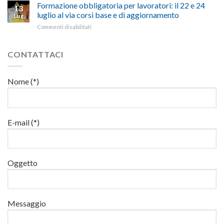
15
Formazione obbligatoria per lavoratori: il 22 e 24
sicurezza
per
13
suggestivi”
luglio
sul
luglio al via corsi base e di aggiornamento
l’autotrasporto
Lug
corso
lavoro,
su
Commenti disabilitati
di
il
Formazione
formazione
22
obbligatoria
per
luglio
per
CONTATTACI
addetti
corso
lavoratori:
ai
base
il
lavori
e
22
in
Nome (*)
di
e
quota
aggiornamento
24
luglio
al
via
E-mail (*)
corsi
base
e
di
Oggetto
aggiornamento
Messaggio