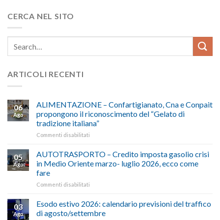
CERCA NEL SITO
ARTICOLI RECENTI
ALIMENTAZIONE – Confartigianato, Cna e Conpait
06
propongono il riconoscimento del “Gelato di
Ago
tradizione italiana”
su
Commenti disabilitati
ALIMENTAZIONE
–
AUTOTRASPORTO – Credito imposta gasolio crisi
05
Confartigianato,
in Medio Oriente marzo- luglio 2026, ecco come
Ago
Cna
fare
e
su
Commenti disabilitati
Conpait
AUTOTRASPORTO
propongono
–
il
Esodo estivo 2026: calendario previsioni del traffico
03
Credito
riconoscimento
di agosto/settembre
Ago
imposta
del