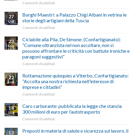
su
Commenti disabilitati
gasolio
“Gelato
Esodo
crisi
di
estivo
Borghi Maestri: a Palazzo Chigi Albani in vetrina le
in
tradizione
27
2026:
Medio
italiana”
storie degli artigiani della Tuscia
Lug
calendario
Oriente
su
Commenti disabilitati
previsioni
marzo-
Borghi
del
luglio
Maestri:
Ciclabile alla Pila, De Simone: (Confartigianato):
traffico
2026,
23
a
di
“Comune oltranzista nel non ascoltare, non si
ecco
Lug
Palazzo
agosto/settembre
come
possono affrontare le criticità con battute ironiche e
Chigi
fare
paragoni suggestivi”
Albani
in
su
Commenti disabilitati
vetrina
Ciclabile
le
alla
Rottamazione quinquies a Viterbo, Confartigianato:
22
storie
Pila,
“Accolta una nostra richiesta nell’interesse di
Lug
degli
De
imprese e cittadini”
artigiani
Simone:
della
su
Commenti disabilitati
(Confartigianato):
Tuscia
Rottamazione
“Comune
quinquies
oltranzista
Caro carburante: pubblicata la legge che stanzia
14
a
nel
300 milioni di euro per l’autotrasporto
Lug
Viterbo,
non
su
Commenti disabilitati
Confartigianato:
ascoltare,
Caro
“Accolta
non
carburante:
Preposti in materia di salute e sicurezza sul lavoro, il
una
si
13
pubblicata
nostra