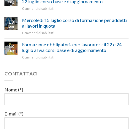
possono
22 luglio corso base e di aggiornamento
Lug
la
richiesta
affrontare
su
Commenti disabilitati
legge
nell’interesse
le
Preposti
che
di
criticità
in
Mercoledì 15 luglio corso di formazione per addetti
stanzia
imprese
con
13
materia
300
ai lavori in quota
e
battute
Lug
di
milioni
cittadini”
ironiche
su
Commenti disabilitati
salute
di
e
Mercoledì
e
euro
paragoni
15
Formazione obbligatoria per lavoratori: il 22 e 24
sicurezza
per
13
suggestivi”
luglio
sul
luglio al via corsi base e di aggiornamento
l’autotrasporto
Lug
corso
lavoro,
su
Commenti disabilitati
di
il
Formazione
formazione
22
obbligatoria
per
luglio
per
CONTATTACI
addetti
corso
lavoratori:
ai
base
il
lavori
e
22
in
Nome (*)
di
e
quota
aggiornamento
24
luglio
al
via
E-mail (*)
corsi
base
e
di