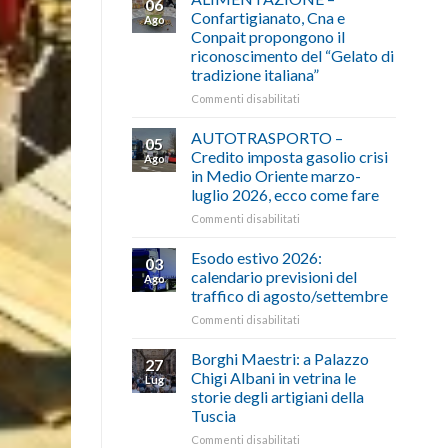
06
Confartigianato, Cna e
Ago
Conpait propongono il
riconoscimento del “Gelato di
tradizione italiana”
su
Commenti disabilitati
ALIMENTAZIONE
–
AUTOTRASPORTO –
05
Confartigianato,
Credito imposta gasolio crisi
Ago
Cna
in Medio Oriente marzo-
e
luglio 2026, ecco come fare
Conpait
propongono
su
Commenti disabilitati
il
AUTOTRASPORTO
riconoscimento
–
Esodo estivo 2026:
03
del
Credito
calendario previsioni del
Ago
“Gelato
imposta
traffico di agosto/settembre
di
gasolio
tradizione
su
Commenti disabilitati
crisi
italiana”
Esodo
in
estivo
Medio
Borghi Maestri: a Palazzo
27
2026:
Oriente
Chigi Albani in vetrina le
Lug
calendario
marzo-
storie degli artigiani della
previsioni
luglio
Tuscia
del
2026,
traffico
ecco
su
Commenti disabilitati