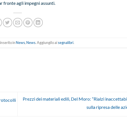
r fronte agli impegni assunti.
inserito in
News
,
News
. Aggiungilo ai
segnalibri
.
Prezzi dei materiali edili, Del Moro: “Rialzi inaccettabi
otocolli
sulla ripresa delle az