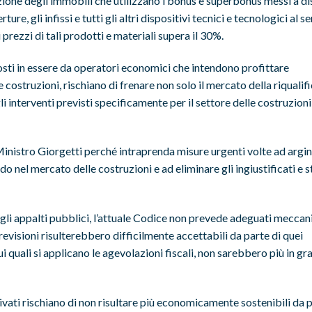
cazione degli immobili che utilizzano i bonus e superbonus messi a d
re, gli infissi e tutti gli altri dispositivi tecnici e tecnologici al se
rezzi di tali prodotti e materiali supera il 30%.
 posti in essere da operatori economici che intendono profittare
costruzioni, rischiano di frenare non solo il mercato della riqualif
 interventi previsti specificamente per il settore delle costruzioni
l Ministro Giorgetti perché intraprenda misure urgenti volte ad argin
 nel mercato delle costruzioni e ad eliminare gli ingiustificati e s
agli appalti pubblici, l’attuale Codice non prevede adeguati meccan
i revisioni risulterebbero difficilmente accettabili da parte di quei
 quali si applicano le agevolazioni fiscali, non sarebbero più in gr
 privati rischiano di non risultare più economicamente sostenibili da 