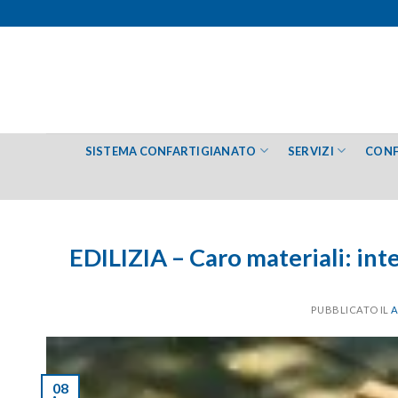
Salta
ai
contenuti
SISTEMA CONFARTIGIANATO
SERVIZI
CONF
EDILIZIA – Caro materiali: int
PUBBLICATO IL
A
08