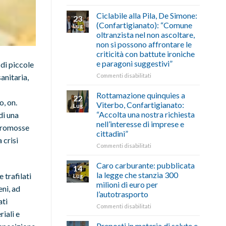
di
come
Borghi
agosto/settembre
fare
Maestri:
Ciclabile alla Pila, De Simone:
23
a
(Confartigianato): “Comune
Lug
Palazzo
oltranzista nel non ascoltare,
Chigi
non si possono affrontare le
Albani
criticità con battute ironiche
in
e paragoni suggestivi”
 di piccole
vetrina
le
su
anitaria,
Commenti disabilitati
storie
Ciclabile
degli
alla
Rottamazione quinquies a
22
artigiani
o, on.
Pila,
Viterbo, Confartigianato:
Lug
della
De
“Accolta una nostra richiesta
di una
Tuscia
Simone:
nell’interesse di imprese e
 promosse
(Confartigianato):
cittadini”
“Comune
 crisi
oltranzista
su
Commenti disabilitati
nel
Rottamazione
non
quinquies
Caro carburante: pubblicata
14
ascoltare,
a
la legge che stanzia 300
 trafilati
Lug
non
Viterbo,
milioni di euro per
si
eni, ad
Confartigianato:
l’autotrasporto
possono
“Accolta
ati
affrontare
una
su
Commenti disabilitati
iali e
le
nostra
Caro
criticità
richiesta
carburante:
Preposti in materia di salute e