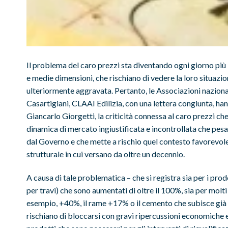
Il problema del caro prezzi sta diventando ogni giorno più in
e medie dimensioni, che rischiano di vedere la loro situazio
ulteriormente aggravata. Pertanto, le Associazioni nazio
Casartigiani, CLAAI Edilizia, con una lettera congiunta, ha
Giancarlo Giorgetti, la criticità connessa al caro prezzi che
dinamica di mercato ingiustificata e incontrollata che pes
dal Governo e che mette a rischio quel contesto favorevole 
strutturale in cui versano da oltre un decennio.
A causa di tale problematica – che si registra sia per i prod
per travi) che sono aumentati di oltre il 100%, sia per molti a
esempio, +40%, il rame +17% o il cemento che subisce già d
rischiano di bloccarsi con gravi ripercussioni economiche e 