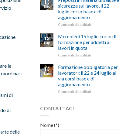
isposizione
13
con
nell’interesse
pubblicata
sicurezza sul lavoro, il 22
Lug
rvizio
battute
di
la
luglio corso base e di
ironiche
imprese
legge
aggiornamento
e
e
che
paragoni
cittadini”
stanzia
su
Commenti disabilitati
suggestivi”
300
Preposti
milioni
in
Mercoledì 15 luglio corso di
icazione
13
di
materia
formazione per addetti ai
Lug
euro
di
lavori in quota
per
salute
l’autotrasporto
su
Commenti disabilitati
e
Mercoledì
sicurezza
are le
15
sul
Formazione obbligatoria per
13
luglio
lavoro,
lavoratori: il 22 e 24 luglio al
traordinari
Lug
corso
il
via corsi base e di
di
22
aggiornamento
formazione
luglio
per
corso
su
Commenti disabilitati
ismi di
addetti
base
Formazione
ai
e
obbligatoria
lavori
di
per
CONTATTACI
ado di
in
aggiornamento
lavoratori:
quota
il
22
Nome (*)
e
parte delle
24