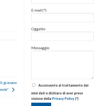
luglio
al
E-mail (*)
via
corsi
base
e
di
Oggetto
aggiornamento
Messaggio
li, gravano
Acconsento al trattamento dei
iende”
miei dati e dichiaro di aver preso
visione della
Privacy Policy
(*)