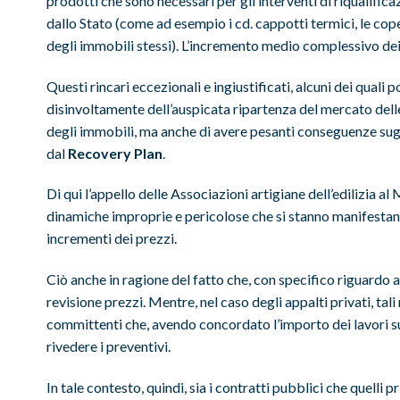
prodotti che sono necessari per gli interventi di riqualifi
dallo Stato (come ad esempio i cd. cappotti termici, le copertu
degli immobili stessi). L’incremento medio complessivo dei p
Questi rincari eccezionali e ingiustificati, alcuni dei quali
disinvoltamente dell’auspicata ripartenza del mercato delle 
degli immobili, ma anche di avere pesanti conseguenze sugli
dal
Recovery Plan
.
Di qui l’appello delle Associazioni artigiane dell’edilizia a
dinamiche improprie e pericolose che si stanno manifestando
incrementi dei prezzi.
Ciò anche in ragione del fatto che, con specifico riguardo 
revisione prezzi. Mentre, nel caso degli appalti privati, tal
committenti che, avendo concordato l’importo dei lavori sui
rivedere i preventivi.
In tale contesto, quindi, sia i contratti pubblici che quelli