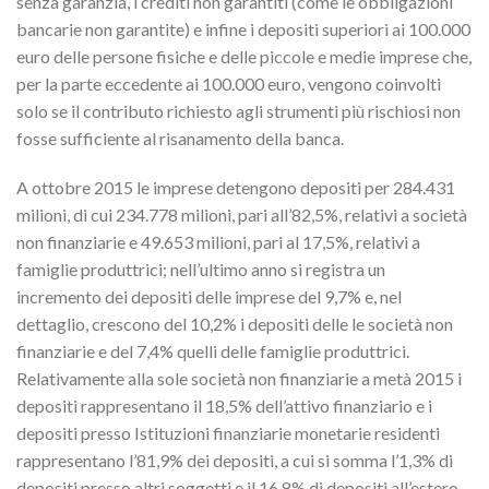
senza garanzia, i crediti non garantiti (come le obbligazioni
bancarie non garantite) e infine i depositi superiori ai 100.000
euro delle persone fisiche e delle piccole e medie imprese che,
per la parte eccedente ai 100.000 euro, vengono coinvolti
solo se il contributo richiesto agli strumenti più rischiosi non
fosse sufficiente al risanamento della banca.
A ottobre 2015 le imprese detengono depositi per 284.431
milioni, di cui 234.778 milioni, pari all’82,5%, relativi a società
non finanziarie e 49.653 milioni, pari al 17,5%, relativi a
famiglie produttrici; nell’ultimo anno si registra un
incremento dei depositi delle imprese del 9,7% e, nel
dettaglio, crescono del 10,2% i depositi delle le società non
finanziarie e del 7,4% quelli delle famiglie produttrici.
Relativamente alla sole società non finanziarie a metà 2015 i
depositi rappresentano il 18,5% dell’attivo finanziario e i
depositi presso Istituzioni finanziarie monetarie residenti
rappresentano l’81,9% dei depositi, a cui si somma l’1,3% di
depositi presso altri soggetti e il 16,8% di depositi all’estero.