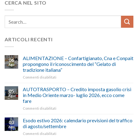
CERCA NEL SITO
ARTICOLI RECENTI
ALIMENTAZIONE – Confartigianato, Cna e Conpait
06
propongono il riconoscimento del “Gelato di
Ago
tradizione italiana”
su
Commenti disabilitati
ALIMENTAZIONE
–
AUTOTRASPORTO – Credito imposta gasolio crisi
05
Confartigianato,
in Medio Oriente marzo- luglio 2026, ecco come
Ago
Cna
fare
e
su
Commenti disabilitati
Conpait
AUTOTRASPORTO
propongono
–
il
Esodo estivo 2026: calendario previsioni del traffico
03
Credito
riconoscimento
di agosto/settembre
Ago
imposta
del
su
Commenti disabilitati
gasolio
“Gelato