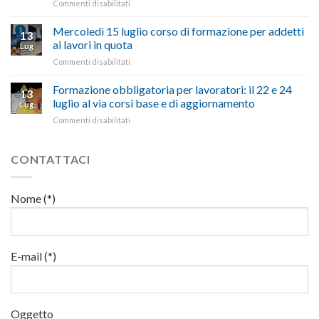
su
Commenti disabilitati
legge
nell’interesse
le
Preposti
che
di
criticità
in
Mercoledì 15 luglio corso di formazione per addetti
stanzia
imprese
con
13
materia
300
ai lavori in quota
e
battute
Lug
di
milioni
cittadini”
ironiche
su
Commenti disabilitati
salute
di
e
Mercoledì
e
euro
paragoni
15
Formazione obbligatoria per lavoratori: il 22 e 24
sicurezza
per
13
suggestivi”
luglio
sul
luglio al via corsi base e di aggiornamento
l’autotrasporto
Lug
corso
lavoro,
su
Commenti disabilitati
di
il
Formazione
formazione
22
obbligatoria
per
luglio
per
CONTATTACI
addetti
corso
lavoratori:
ai
base
il
lavori
e
22
in
Nome (*)
di
e
quota
aggiornamento
24
luglio
al
via
E-mail (*)
corsi
base
e
di
Oggetto
aggiornamento