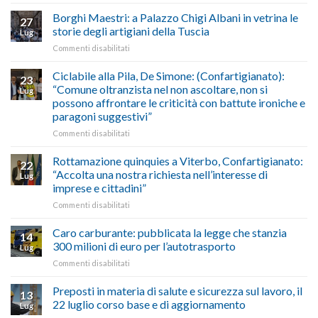
Esodo
crisi
di
estivo
Borghi Maestri: a Palazzo Chigi Albani in vetrina le
in
tradizione
27
2026:
Medio
italiana”
storie degli artigiani della Tuscia
Lug
calendario
Oriente
su
Commenti disabilitati
previsioni
marzo-
Borghi
del
luglio
Maestri:
Ciclabile alla Pila, De Simone: (Confartigianato):
traffico
2026,
23
a
di
“Comune oltranzista nel non ascoltare, non si
ecco
Lug
Palazzo
agosto/settembre
come
possono affrontare le criticità con battute ironiche e
Chigi
fare
paragoni suggestivi”
Albani
in
su
Commenti disabilitati
vetrina
Ciclabile
le
alla
Rottamazione quinquies a Viterbo, Confartigianato:
22
storie
Pila,
“Accolta una nostra richiesta nell’interesse di
Lug
degli
De
imprese e cittadini”
artigiani
Simone:
della
su
Commenti disabilitati
(Confartigianato):
Tuscia
Rottamazione
“Comune
quinquies
oltranzista
Caro carburante: pubblicata la legge che stanzia
14
a
nel
300 milioni di euro per l’autotrasporto
Lug
Viterbo,
non
su
Commenti disabilitati
Confartigianato:
ascoltare,
Caro
“Accolta
non
carburante:
Preposti in materia di salute e sicurezza sul lavoro, il
una
si
13
pubblicata
nostra
possono
22 luglio corso base e di aggiornamento
Lug
la
richiesta
affrontare