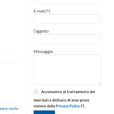
luglio
al
E-mail (*)
via
corsi
base
e
di
Oggetto
aggiornamento
Messaggio
Acconsento al trattamento dei
miei dati e dichiaro di aver preso
visione della
Privacy Policy
(*)
ne e rischi