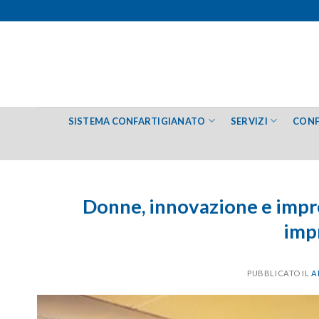
Salta
ai
contenuti
SISTEMA CONFARTIGIANATO
SERVIZI
CONF
Donne, innovazione e impre
imp
PUBBLICATO IL
A