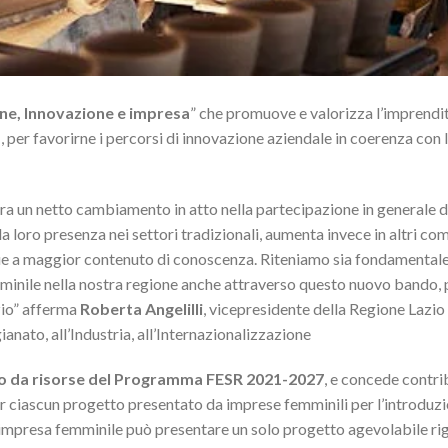
e, Innovazione e impresa
” che promuove e valorizza l’imprendi
 per favorirne i percorsi di innovazione aziendale in coerenza con 
stra un netto cambiamento in atto nella partecipazione in generale 
a loro presenza nei settori tradizionali, aumenta invece in altri com
nque a maggior contenuto di conoscenza. Riteniamo sia fondamental
mminile nella nostra regione anche attraverso questo nuovo bando, 
zio” afferma
Roberta Angelilli
, vicepresidente della Regione Lazio
anato, all’Industria, all’Internazionalizzazione
uro da risorse del Programma FESR 2021-2027
, e concede contri
 ciascun progetto presentato da imprese femminili per l’introduzi
 impresa femminile può presentare un solo progetto agevolabile r