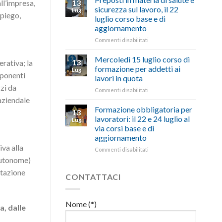
13
all’impresa,
con
nell’interesse
pubblicata
sicurezza sul lavoro, il 22
Lug
battute
di
la
mpiego,
luglio corso base e di
ironiche
imprese
legge
aggiornamento
e
e
che
paragoni
cittadini”
stanzia
su
Commenti disabilitati
suggestivi”
300
Preposti
milioni
in
Mercoledì 15 luglio corso di
13
erativa; la
di
materia
formazione per addetti ai
Lug
euro
di
mponenti
lavori in quota
per
salute
rzi da
l’autotrasporto
su
Commenti disabilitati
e
Mercoledì
sicurezza
 aziendale
15
sul
Formazione obbligatoria per
13
luglio
lavoro,
lavoratori: il 22 e 24 luglio al
Lug
corso
il
via corsi base e di
di
22
aggiornamento
formazione
luglio
iva alla
per
corso
su
Commenti disabilitati
addetti
base
Formazione
 autonome)
ai
e
obbligatoria
ntazione
lavori
di
per
CONTATTACI
in
aggiornamento
lavoratori:
quota
il
22
Nome (*)
, dalle
e
24