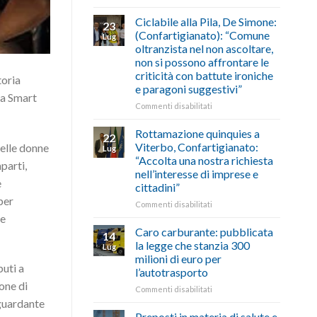
di
come
Borghi
agosto/settembre
fare
Maestri:
Ciclabile alla Pila, De Simone:
23
a
(Confartigianato): “Comune
Lug
Palazzo
oltranzista nel non ascoltare,
Chigi
non si possono affrontare le
Albani
criticità con battute ironiche
toria
in
e paragoni suggestivi”
vetrina
la Smart
le
su
Commenti disabilitati
storie
Ciclabile
degli
alla
Rottamazione quinquies a
22
artigiani
Pila,
Viterbo, Confartigianato:
delle donne
Lug
della
De
“Accolta una nostra richiesta
Tuscia
parti,
Simone:
nell’interesse di imprese e
(Confartigianato):
e
cittadini”
“Comune
per
oltranzista
su
Commenti disabilitati
nel
Rottamazione
 e
non
quinquies
Caro carburante: pubblicata
14
ascoltare,
a
la legge che stanzia 300
Lug
non
Viterbo,
milioni di euro per
si
Confartigianato:
buti a
l’autotrasporto
possono
“Accolta
one di
affrontare
una
su
Commenti disabilitati
le
nostra
Caro
iguardante
criticità
richiesta
carburante:
Preposti in materia di salute e