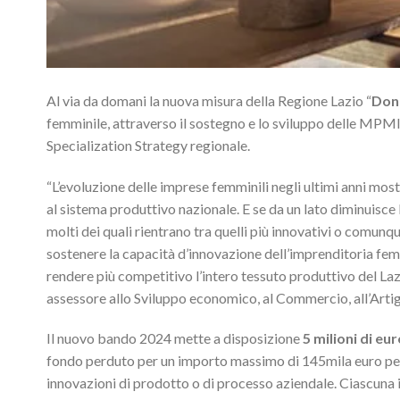
Al via da domani la nuova misura della Regione Lazio “
Donn
femminile, attraverso il sostegno e lo sviluppo delle MPMI,
Specialization Strategy regionale.
“L’evoluzione delle imprese femminili negli ultimi anni mo
al sistema produttivo nazionale. E se da un lato diminuisce l
molti dei quali rientrano tra quelli più innovativi o comu
sostenere la capacità d’innovazione dell’imprenditoria fe
rendere più competitivo l’intero tessuto produttivo del La
assessore allo Sviluppo economico, al Commercio, all’Artigi
Il nuovo bando 2024 mette a disposizione
5 milioni di e
fondo perduto per un importo massimo di 145mila euro per
innovazioni di prodotto o di processo aziendale. Ciascuna