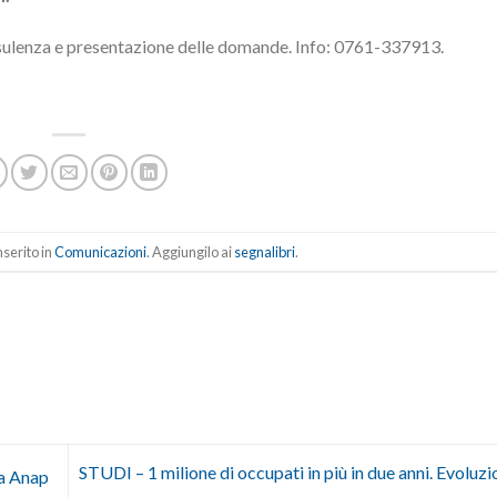
sulenza e presentazione delle domande. Info: 0761-337913.
serito in
Comunicazioni
. Aggiungilo ai
segnalibri
.
STUDI – 1 milione di occupati in più in due anni. Evoluzio
na Anap