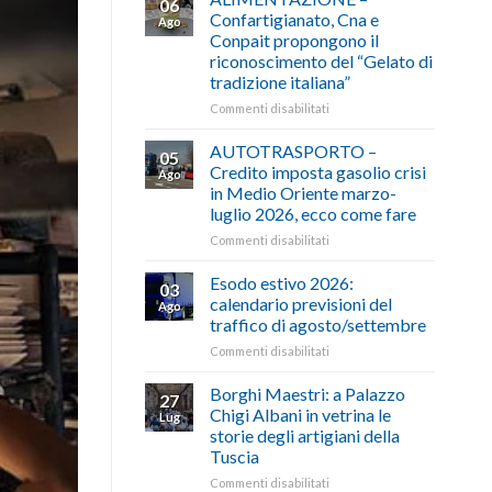
06
Confartigianato, Cna e
Ago
Conpait propongono il
riconoscimento del “Gelato di
tradizione italiana”
su
Commenti disabilitati
ALIMENTAZIONE
–
AUTOTRASPORTO –
05
Confartigianato,
Credito imposta gasolio crisi
Ago
Cna
in Medio Oriente marzo-
e
luglio 2026, ecco come fare
Conpait
propongono
su
Commenti disabilitati
il
AUTOTRASPORTO
riconoscimento
–
Esodo estivo 2026:
03
del
Credito
calendario previsioni del
Ago
“Gelato
imposta
traffico di agosto/settembre
di
gasolio
tradizione
su
Commenti disabilitati
crisi
italiana”
Esodo
in
estivo
Medio
Borghi Maestri: a Palazzo
27
2026:
Oriente
Chigi Albani in vetrina le
Lug
calendario
marzo-
storie degli artigiani della
previsioni
luglio
Tuscia
del
2026,
traffico
ecco
su
Commenti disabilitati