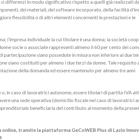
i differenzi in modo significativo rispetto a quelli già realizzati d
ponenti, dei materiali, del software incorporato, della facilità d’i
iore flessibilità o di altri elementi concernenti le prestazioni e le
 l’impresa individuale la cui titolare è una donna; la società coop
i donne socie o associate rappresenti almeno il 60 per cento dei co
 di partecipazione siano possedute in misura non inferiore ai due te
ne siano costituiti per almeno i due terzi da donne. Tale requisito
ntazione della domanda ed essere mantenuto per almeno tre anni
, in caso di lavoratrici autonome, essere titolari di partita IVA att
vere una sede operativa (domicilio fiscale nel caso di lavoratrici
tà imprenditoriale beneficiaria del contributo al momento della prese
nline, tramite la piattaforma GeCoWEB Plus di Lazio Innova
4.