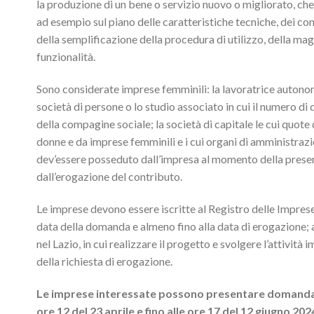
la produzione di un bene o servizio nuovo o migliorato, che s
ad esempio sul piano delle caratteristiche tecniche, dei com
della semplificazione della procedura di utilizzo, della magg
funzionalità.
Sono considerate imprese femminili: la lavoratrice autonoma;
società di persone o lo studio associato in cui il numero d
della compagine sociale; la società di capitale le cui quote
donne e da imprese femminili e i cui organi di amministrazio
dev’essere posseduto dall’impresa al momento della prese
dall’erogazione del contributo.
Le imprese devono essere iscritte al Registro delle Imprese o
data della domanda e almeno fino alla data di erogazione; a
nel Lazio, in cui realizzare il progetto e svolgere l’attivi
della richiesta di erogazione.
Le imprese interessate possono presentare domanda o
ore 12 del 23 aprile e fino alle ore 17 del 12 giugno 202