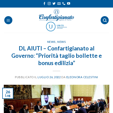
Salta
ai
contenuti
NEWS
,
NEWS
DL AIUTI – Confartigianato al
Governo: “Priorità taglio bollette e
bonus edilizia”
PUBBLICATO IL
LUGLIO 26, 2022
DA
ELEONORA CELESTINI
26
Lug