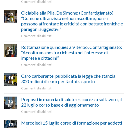
su
Commenti disabilitati
previsioni
marzo-
Borghi
del
luglio
Maestri:
Ciclabile alla Pila, De Simone: (Confartigianato):
traffico
2026,
23
a
di
“Comune oltranzista nel non ascoltare, non si
ecco
Lug
Palazzo
agosto/settembre
come
possono affrontare le criticità con battute ironiche e
Chigi
fare
paragoni suggestivi”
Albani
in
su
Commenti disabilitati
vetrina
Ciclabile
le
alla
Rottamazione quinquies a Viterbo, Confartigianato:
22
storie
Pila,
“Accolta una nostra richiesta nell’interesse di
Lug
degli
De
imprese e cittadini”
artigiani
Simone:
della
su
Commenti disabilitati
(Confartigianato):
Tuscia
Rottamazione
“Comune
quinquies
oltranzista
Caro carburante: pubblicata la legge che stanzia
14
a
nel
300 milioni di euro per l’autotrasporto
Lug
Viterbo,
non
su
Commenti disabilitati
Confartigianato:
ascoltare,
Caro
“Accolta
non
carburante:
Preposti in materia di salute e sicurezza sul lavoro, il
una
si
13
pubblicata
nostra
possono
22 luglio corso base e di aggiornamento
Lug
la
richiesta
affrontare
su
Commenti disabilitati
legge
nell’interesse
le
Preposti
che
di
criticità
in
Mercoledì 15 luglio corso di formazione per addetti
stanzia
imprese
con
13
materia
300
e
battute