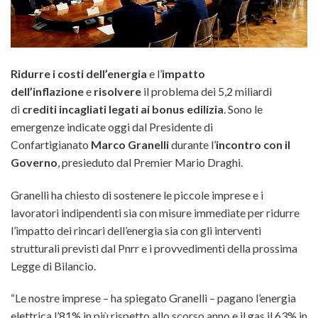
Ridurre i costi dell’energia
e l’
impatto
dell’inflazione
e
risolvere
il problema dei 5,2 miliardi
di
crediti incagliati legati ai bonus edilizia
. Sono le
emergenze indicate oggi dal Presidente di
Confartigianato
Marco Granelli
durante l’
incontro con il
Governo
, presieduto dal Premier Mario Draghi.
Granelli ha chiesto di sostenere le piccole imprese e i
lavoratori indipendenti sia con misure immediate per ridurre
l’impatto dei rincari dell’energia sia con gli interventi
strutturali previsti dal Pnrr e i provvedimenti della prossima
Legge di Bilancio.
“Le nostre imprese – ha spiegato Granelli – pagano l’energia
elettrica l’81% in più rispetto allo scorso anno e il gas il 63% in