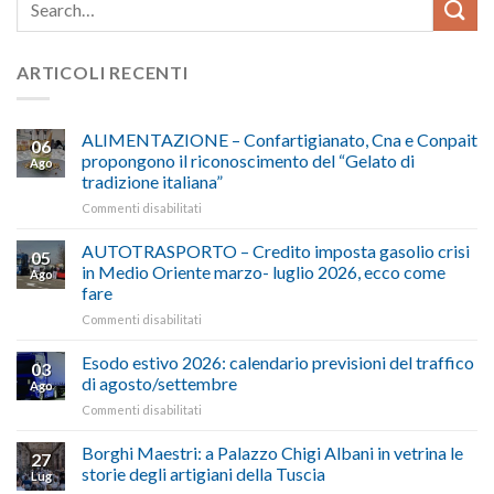
ARTICOLI RECENTI
ALIMENTAZIONE – Confartigianato, Cna e Conpait
06
propongono il riconoscimento del “Gelato di
Ago
tradizione italiana”
su
Commenti disabilitati
ALIMENTAZIONE
–
AUTOTRASPORTO – Credito imposta gasolio crisi
05
Confartigianato,
in Medio Oriente marzo- luglio 2026, ecco come
Ago
Cna
fare
e
su
Commenti disabilitati
Conpait
AUTOTRASPORTO
propongono
–
il
Esodo estivo 2026: calendario previsioni del traffico
03
Credito
riconoscimento
di agosto/settembre
Ago
imposta
del
su
Commenti disabilitati
gasolio
“Gelato
Esodo
crisi
di
estivo
Borghi Maestri: a Palazzo Chigi Albani in vetrina le
in
tradizione
27
2026:
Medio
italiana”
storie degli artigiani della Tuscia
Lug
calendario
Oriente