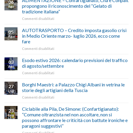
ALIMENTAZIONE – Confartigianato, Cna e Conpait
06
propongono il riconoscimento del “Gelato di
Ago
tradizione italiana”
su
Commenti disabilitati
ALIMENTAZIONE
–
AUTOTRASPORTO – Credito imposta gasolio crisi
05
Confartigianato,
in Medio Oriente marzo- luglio 2026, ecco come
Ago
Cna
fare
e
su
Commenti disabilitati
Conpait
AUTOTRASPORTO
propongono
–
il
Esodo estivo 2026: calendario previsioni del traffico
03
Credito
riconoscimento
di agosto/settembre
Ago
imposta
del
su
Commenti disabilitati
gasolio
“Gelato
Esodo
crisi
di
estivo
Borghi Maestri: a Palazzo Chigi Albani in vetrina le
in
tradizione
27
2026:
Medio
italiana”
storie degli artigiani della Tuscia
Lug
calendario
Oriente
su
Commenti disabilitati
previsioni
marzo-
Borghi
del
luglio
Maestri:
Ciclabile alla Pila, De Simone: (Confartigianato):
traffico
2026,
23
a
di
“Comune oltranzista nel non ascoltare, non si
ecco
Lug
Palazzo
agosto/settembre
come
possono affrontare le criticità con battute ironiche e
Chigi
fare
paragoni suggestivi”
Albani
in
su
Commenti disabilitati