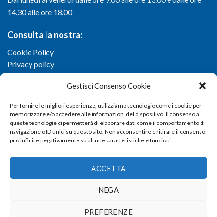
14.30 alle ore 18.00
Consulta la nostra:
Cookie Policy
Privacy policy
Gestisci Consenso Cookie
Per fornire le migliori esperienze, utilizziamo tecnologie come i cookie per
memorizzare e/o accedere alle informazioni del dispositivo. Il consenso a
queste tecnologie ci permetterà di elaborare dati come il comportamento di
navigazione o ID unici su questo sito. Non acconsentire o ritirare il consenso
può influire negativamente su alcune caratteristiche e funzioni.
ACCETTA
NEGA
Copyright 2026 ©
Confartigianato imprese di Viterbo
- Via I.
PREFERENZE
Garbini, 29/G - 01100 Viterbo (VT) - Tel 0761 33791 - Fax 0761