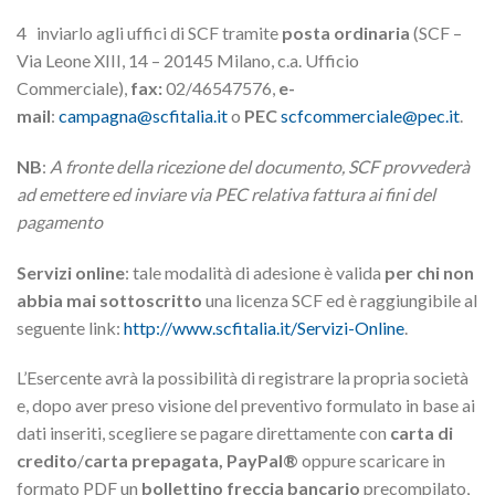
4 inviarlo agli uffici di SCF tramite
posta
ordinaria
(SCF –
Via Leone XIII, 14 – 20145 Milano, c.a. Ufficio
Commerciale),
fax:
02/46547576,
e-
mail
:
campagna@scfitalia.it
o
PEC
scfcommerciale@pec.it
.
NB
:
A fronte della ricezione del documento, SCF provvederà
ad emettere ed inviare via PEC relativa fattura ai fini del
pagamento
Servizi online
: tale modalità di adesione è valida
per chi non
abbia mai sottoscritto
una licenza SCF ed è raggiungibile al
seguente link:
http://www.scfitalia.it/Servizi-Online
.
L’Esercente avrà la possibilità di registrare la propria società
e, dopo aver preso visione del preventivo formulato in base ai
dati inseriti, scegliere se pagare direttamente con
carta di
credito
/
carta prepagata, PayPal®
oppure scaricare in
formato PDF un
bollettino freccia bancario
precompilato,