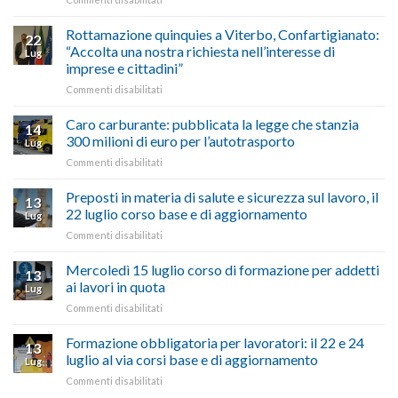
vetrina
Ciclabile
le
alla
Rottamazione quinquies a Viterbo, Confartigianato:
22
storie
Pila,
“Accolta una nostra richiesta nell’interesse di
Lug
degli
De
imprese e cittadini”
artigiani
Simone:
della
su
Commenti disabilitati
(Confartigianato):
Tuscia
Rottamazione
“Comune
quinquies
oltranzista
Caro carburante: pubblicata la legge che stanzia
14
a
nel
300 milioni di euro per l’autotrasporto
Lug
Viterbo,
non
su
Commenti disabilitati
Confartigianato:
ascoltare,
Caro
“Accolta
non
carburante:
Preposti in materia di salute e sicurezza sul lavoro, il
una
si
13
pubblicata
nostra
possono
22 luglio corso base e di aggiornamento
Lug
la
richiesta
affrontare
su
Commenti disabilitati
legge
nell’interesse
le
Preposti
che
di
criticità
in
Mercoledì 15 luglio corso di formazione per addetti
stanzia
imprese
con
13
materia
300
ai lavori in quota
e
battute
Lug
di
milioni
cittadini”
ironiche
su
Commenti disabilitati
salute
di
e
Mercoledì
e
euro
paragoni
15
Formazione obbligatoria per lavoratori: il 22 e 24
sicurezza
per
13
suggestivi”
luglio
sul
luglio al via corsi base e di aggiornamento
l’autotrasporto
Lug
corso
lavoro,
su
Commenti disabilitati
di
il
Formazione
formazione