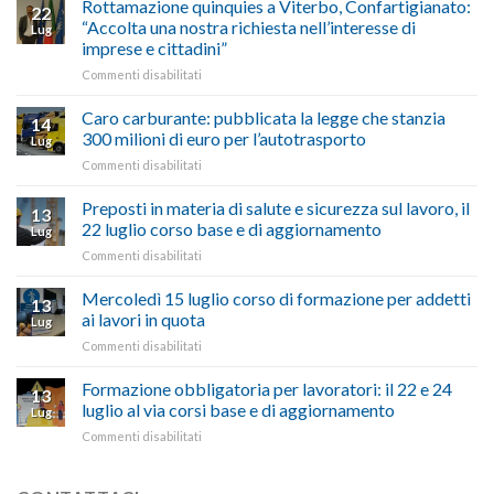
Rottamazione quinquies a Viterbo, Confartigianato:
22
storie
Pila,
“Accolta una nostra richiesta nell’interesse di
Lug
degli
De
imprese e cittadini”
artigiani
Simone:
della
su
Commenti disabilitati
(Confartigianato):
Tuscia
Rottamazione
“Comune
quinquies
oltranzista
Caro carburante: pubblicata la legge che stanzia
14
a
nel
300 milioni di euro per l’autotrasporto
Lug
Viterbo,
non
su
Commenti disabilitati
Confartigianato:
ascoltare,
Caro
“Accolta
non
carburante:
Preposti in materia di salute e sicurezza sul lavoro, il
una
si
13
pubblicata
nostra
possono
22 luglio corso base e di aggiornamento
Lug
la
richiesta
affrontare
su
Commenti disabilitati
legge
nell’interesse
le
Preposti
che
di
criticità
in
Mercoledì 15 luglio corso di formazione per addetti
stanzia
imprese
con
13
materia
300
ai lavori in quota
e
battute
Lug
di
milioni
cittadini”
ironiche
su
Commenti disabilitati
salute
di
e
Mercoledì
e
euro
paragoni
15
Formazione obbligatoria per lavoratori: il 22 e 24
sicurezza
per
13
suggestivi”
luglio
sul
luglio al via corsi base e di aggiornamento
l’autotrasporto
Lug
corso
lavoro,
su
Commenti disabilitati
di
il
Formazione
formazione
22
obbligatoria
per
luglio
per