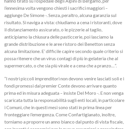
hanno tirato su l’ospedale degli Alpini di Bergamo, per
l’ennesima volta vengono chiesti i sacrifici maggiori –
aggiunge De Simone -. Senza, peraltro, alcuna garanzia sul
risultato. Si naviga a vista: chiudiamo a cena i ristoranti, dove
il distanziamento assicurato, o le pizzerie al taglio,
anticipiamo la chiusura delle pasticcerie, poi lasciamo la
grande distribuzione e le aree ristoro dei Benetton senza
alcuna limitazione. E’ difficile capire secondo quale criterio si
possa ritenere che un virus contagi di più in gelateria che al
supermercato, o che sia più virale e a cena che a pranzo…”.
“I nostri piccoli imprenditori non devono venire lasciati soli e i
fondi promessi dal premier Conte devono arrivare quanto
prima ed in misura adeguata – insiste Del Moro -. E non venga
scaricata tutta la responsabilità sugli enti locali, in particolare
i Comuni, che in questi mesi sono stati in prima linea per
fronteggiare l’emergenza. Come Confartigianato, inoltre,
torniamo a proporre un anno bianco dal punto di vista fiscale,
con incentivi economici per le nuove assunzioni a prescindere