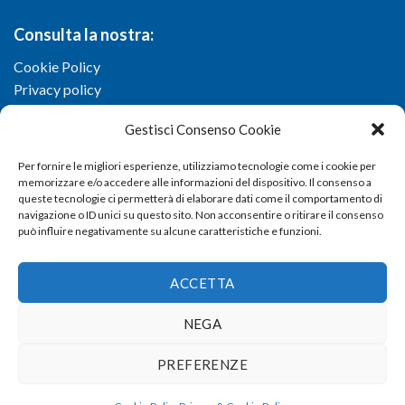
Consulta la nostra:
Cookie Policy
Privacy policy
Gestisci Consenso Cookie
Per fornire le migliori esperienze, utilizziamo tecnologie come i cookie per
memorizzare e/o accedere alle informazioni del dispositivo. Il consenso a
queste tecnologie ci permetterà di elaborare dati come il comportamento di
navigazione o ID unici su questo sito. Non acconsentire o ritirare il consenso
può influire negativamente su alcune caratteristiche e funzioni.
ACCETTA
NEGA
Copyright 2026 ©
Confartigianato imprese di Viterbo
- Via I.
PREFERENZE
Garbini, 29/G - 01100 Viterbo (VT) - Tel 0761 33791 - Fax 0761
337920 - E-mail
info@confartigianato.vt.it
- dev by
Studio