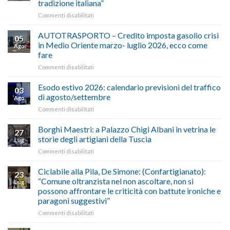
tradizione italiana”
su
Commenti disabilitati
ALIMENTAZIONE
–
AUTOTRASPORTO – Credito imposta gasolio crisi
05
Confartigianato,
in Medio Oriente marzo- luglio 2026, ecco come
Ago
Cna
fare
e
su
Commenti disabilitati
Conpait
AUTOTRASPORTO
propongono
–
il
Esodo estivo 2026: calendario previsioni del traffico
03
Credito
riconoscimento
di agosto/settembre
Ago
imposta
del
su
Commenti disabilitati
gasolio
“Gelato
Esodo
crisi
di
estivo
Borghi Maestri: a Palazzo Chigi Albani in vetrina le
in
tradizione
27
2026:
Medio
italiana”
storie degli artigiani della Tuscia
Lug
calendario
Oriente
su
Commenti disabilitati
previsioni
marzo-
Borghi
del
luglio
Maestri:
Ciclabile alla Pila, De Simone: (Confartigianato):
traffico
2026,
23
a
di
“Comune oltranzista nel non ascoltare, non si
ecco
Lug
Palazzo
agosto/settembre
come
possono affrontare le criticità con battute ironiche e
Chigi
fare
paragoni suggestivi”
Albani
in
su
Commenti disabilitati
vetrina
Ciclabile
le
alla