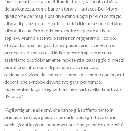
investimenti, spesso indebitandosi pure, dal punto di vista
della sicurezza, come bar e ristoranti – attacca Del Moro -. I
quali come per magia ora diventano luoghi privi di contagio
all’ora di pranzo ma pericolosi centri di irradiazione del virus
all’ora di cena. Probabilmente molte di queste attività
sopravvivranno a stento o forse non reggeranno il colpo.
Stesso discorso per gelaterie e pasticcerie: il Governo si
preoccupa di mettere all’indice queste imprese mentre
assistiamo quotidianamente impotenti al passaggio di mezzi
pubblici strabordanti di persone e alla mancata
razionalizzazione dei concorsi, come ad esempio quello per i
docenti che avrebbe dovuto svolgersi per tempo,
incrementando gli insegnanti anche in virtù della didattica a
distanza”.
“Agli artigiani e alle pmi, che hanno già sofferto tanto in
primavera e che, è giusto ricordarlo, sono gli stessi che in
pochi giorni in pieno lockdown con abnegazione e operosità