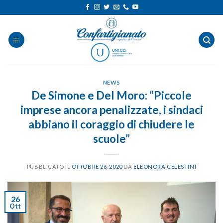
Salta
ai
contenuti
NEWS
De Simone e Del Moro: “Piccole
imprese ancora penalizzate, i sindaci
abbiano il coraggio di chiudere le
scuole”
PUBBLICATO IL
OTTOBRE 26, 2020
DA
ELEONORA CELESTINI
26
Ott