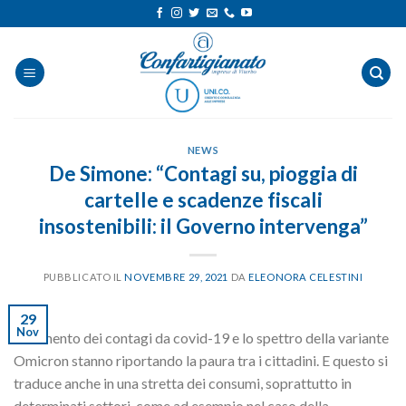
Salta
ai
contenuti
NEWS
De Simone: “Contagi su, pioggia di
cartelle e scadenze fiscali
insostenibili: il Governo intervenga”
PUBBLICATO IL
NOVEMBRE 29, 2021
DA
ELEONORA CELESTINI
29
Nov
“L’aumento dei contagi da covid-19 e lo spettro della variante
Omicron stanno riportando la paura tra i cittadini. E questo si
traduce anche in una stretta dei consumi, soprattutto in
determinati settori, come ad esempio nel caso della