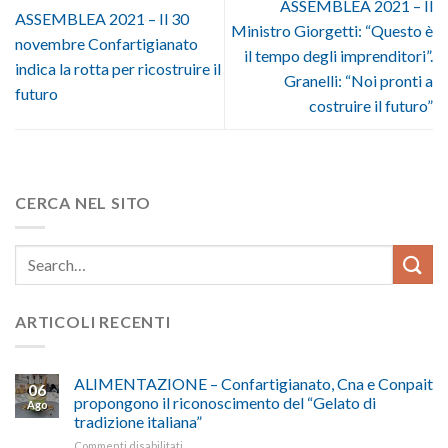
ASSEMBLEA 2021 – Il
ASSEMBLEA 2021 – Il 30
Ministro Giorgetti: “Questo è
novembre Confartigianato
il tempo degli imprenditori”.
indica la rotta per ricostruire il
Granelli: “Noi pronti a
futuro
costruire il futuro”
CERCA NEL SITO
ARTICOLI RECENTI
ALIMENTAZIONE – Confartigianato, Cna e Conpait
06
propongono il riconoscimento del “Gelato di
Ago
tradizione italiana”
su
Commenti disabilitati