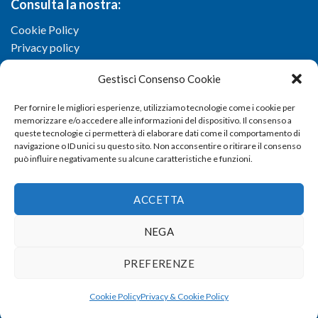
Consulta la nostra:
Cookie Policy
Privacy policy
Gestisci Consenso Cookie
Per fornire le migliori esperienze, utilizziamo tecnologie come i cookie per
memorizzare e/o accedere alle informazioni del dispositivo. Il consenso a
queste tecnologie ci permetterà di elaborare dati come il comportamento di
navigazione o ID unici su questo sito. Non acconsentire o ritirare il consenso
può influire negativamente su alcune caratteristiche e funzioni.
ACCETTA
NEGA
Copyright 2026 ©
Confartigianato imprese di Viterbo
- Via I.
PREFERENZE
Garbini, 29/G - 01100 Viterbo (VT) - Tel 0761 33791 - Fax 0761
337920 - E-mail
info@confartigianato.vt.it
- dev by
Studio
Cookie Policy
Privacy & Cookie Policy
Iandiorio