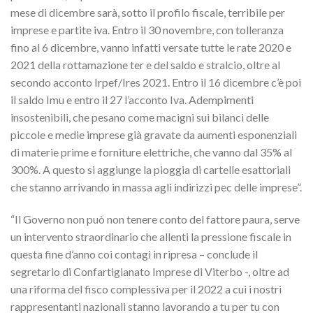
mese di dicembre sarà, sotto il profilo fiscale, terribile per
imprese e partite iva. Entro il 30 novembre, con tolleranza
fino al 6 dicembre, vanno infatti versate tutte le rate 2020 e
2021 della rottamazione ter e del saldo e stralcio, oltre al
secondo acconto Irpef/Ires 2021. Entro il 16 dicembre c’è poi
il saldo Imu e entro il 27 l’acconto Iva. Adempimenti
insostenibili, che pesano come macigni sui bilanci delle
piccole e medie imprese già gravate da aumenti esponenziali
di materie prime e forniture elettriche, che vanno dal 35% al
300%. A questo si aggiunge la pioggia di cartelle esattoriali
che stanno arrivando in massa agli indirizzi pec delle imprese”.
“Il Governo non può non tenere conto del fattore paura, serve
un intervento straordinario che allenti la pressione fiscale in
questa fine d’anno coi contagi in ripresa – conclude il
segretario di Confartigianato Imprese di Viterbo -, oltre ad
una riforma del fisco complessiva per il 2022 a cui i nostri
rappresentanti nazionali stanno lavorando a tu per tu con