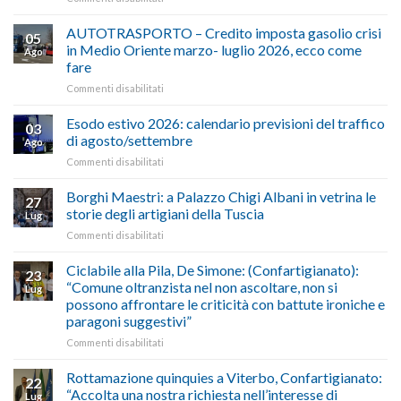
ALIMENTAZIONE
–
AUTOTRASPORTO – Credito imposta gasolio crisi
05
Confartigianato,
in Medio Oriente marzo- luglio 2026, ecco come
Ago
Cna
fare
e
su
Commenti disabilitati
Conpait
AUTOTRASPORTO
propongono
–
il
Esodo estivo 2026: calendario previsioni del traffico
03
Credito
riconoscimento
di agosto/settembre
Ago
imposta
del
su
Commenti disabilitati
gasolio
“Gelato
Esodo
crisi
di
estivo
Borghi Maestri: a Palazzo Chigi Albani in vetrina le
in
tradizione
27
2026:
Medio
italiana”
storie degli artigiani della Tuscia
Lug
calendario
Oriente
su
Commenti disabilitati
previsioni
marzo-
Borghi
del
luglio
Maestri:
Ciclabile alla Pila, De Simone: (Confartigianato):
traffico
2026,
23
a
di
“Comune oltranzista nel non ascoltare, non si
ecco
Lug
Palazzo
agosto/settembre
come
possono affrontare le criticità con battute ironiche e
Chigi
fare
paragoni suggestivi”
Albani
in
su
Commenti disabilitati
vetrina
Ciclabile
le
alla
Rottamazione quinquies a Viterbo, Confartigianato:
22
storie
Pila,
“Accolta una nostra richiesta nell’interesse di
Lug