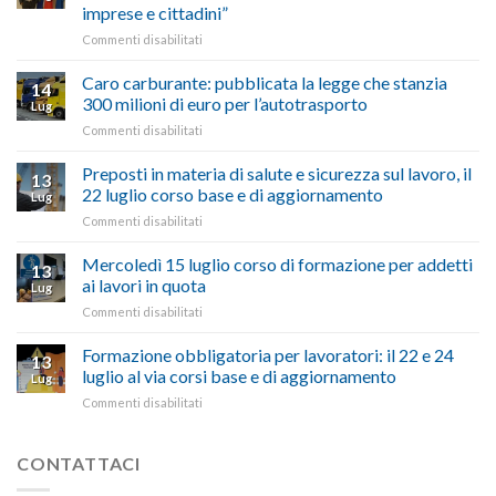
degli
De
imprese e cittadini”
artigiani
Simone:
della
su
Commenti disabilitati
(Confartigianato):
Tuscia
Rottamazione
“Comune
quinquies
oltranzista
Caro carburante: pubblicata la legge che stanzia
14
a
nel
300 milioni di euro per l’autotrasporto
Lug
Viterbo,
non
su
Commenti disabilitati
Confartigianato:
ascoltare,
Caro
“Accolta
non
carburante:
Preposti in materia di salute e sicurezza sul lavoro, il
una
si
13
pubblicata
nostra
possono
22 luglio corso base e di aggiornamento
Lug
la
richiesta
affrontare
su
Commenti disabilitati
legge
nell’interesse
le
Preposti
che
di
criticità
in
Mercoledì 15 luglio corso di formazione per addetti
stanzia
imprese
con
13
materia
300
ai lavori in quota
e
battute
Lug
di
milioni
cittadini”
ironiche
su
Commenti disabilitati
salute
di
e
Mercoledì
e
euro
paragoni
15
Formazione obbligatoria per lavoratori: il 22 e 24
sicurezza
per
13
suggestivi”
luglio
sul
luglio al via corsi base e di aggiornamento
l’autotrasporto
Lug
corso
lavoro,
su
Commenti disabilitati
di
il
Formazione
formazione
22
obbligatoria
per
luglio
per
CONTATTACI
addetti
corso
lavoratori:
ai
base
il