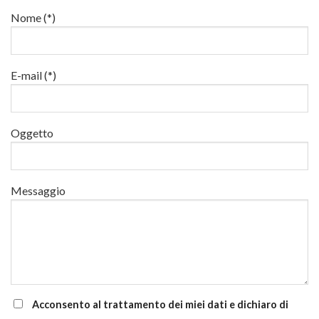
lavori
e
22
in
Nome (*)
di
e
quota
aggiornamento
24
luglio
al
via
E-mail (*)
corsi
base
e
di
Oggetto
aggiornamento
Messaggio
Acconsento al trattamento dei miei dati e dichiaro di