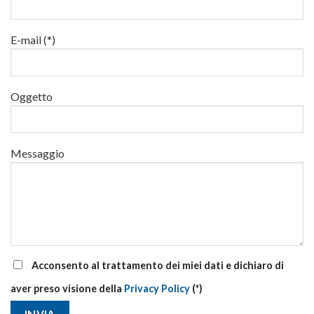
24
luglio
al
via
E-mail (*)
corsi
base
e
di
Oggetto
aggiornamento
Messaggio
Acconsento al trattamento dei miei dati e dichiaro di
aver preso visione della
Privacy Policy
(*)