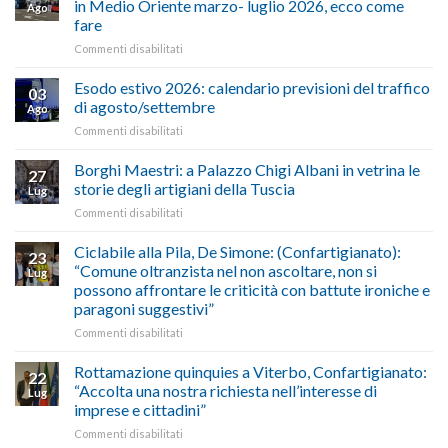
in Medio Oriente marzo- luglio 2026, ecco come
Ago
Cna
fare
e
su
Commenti disabilitati
Conpait
AUTOTRASPORTO
propongono
–
il
Esodo estivo 2026: calendario previsioni del traffico
03
Credito
riconoscimento
di agosto/settembre
Ago
imposta
del
su
Commenti disabilitati
gasolio
“Gelato
Esodo
crisi
di
estivo
Borghi Maestri: a Palazzo Chigi Albani in vetrina le
in
tradizione
27
2026:
Medio
italiana”
storie degli artigiani della Tuscia
Lug
calendario
Oriente
su
Commenti disabilitati
previsioni
marzo-
Borghi
del
luglio
Maestri:
Ciclabile alla Pila, De Simone: (Confartigianato):
traffico
2026,
23
a
di
“Comune oltranzista nel non ascoltare, non si
ecco
Lug
Palazzo
agosto/settembre
come
possono affrontare le criticità con battute ironiche e
Chigi
fare
paragoni suggestivi”
Albani
in
su
Commenti disabilitati
vetrina
Ciclabile
le
alla
Rottamazione quinquies a Viterbo, Confartigianato:
22
storie
Pila,
“Accolta una nostra richiesta nell’interesse di
Lug
degli
De
imprese e cittadini”
artigiani
Simone:
della
su
Commenti disabilitati
(Confartigianato):