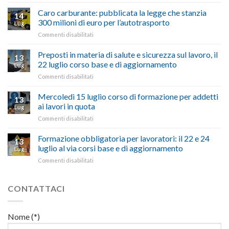
Tuscia
Rottamazione
“Comune
quinquies
oltranzista
Caro carburante: pubblicata la legge che stanzia
14
a
nel
300 milioni di euro per l’autotrasporto
Lug
Viterbo,
non
su
Commenti disabilitati
Confartigianato:
ascoltare,
Caro
“Accolta
non
carburante:
Preposti in materia di salute e sicurezza sul lavoro, il
una
si
13
pubblicata
nostra
possono
22 luglio corso base e di aggiornamento
Lug
la
richiesta
affrontare
su
Commenti disabilitati
legge
nell’interesse
le
Preposti
che
di
criticità
in
Mercoledì 15 luglio corso di formazione per addetti
stanzia
imprese
con
13
materia
300
ai lavori in quota
e
battute
Lug
di
milioni
cittadini”
ironiche
su
Commenti disabilitati
salute
di
e
Mercoledì
e
euro
paragoni
15
Formazione obbligatoria per lavoratori: il 22 e 24
sicurezza
per
13
suggestivi”
luglio
sul
luglio al via corsi base e di aggiornamento
l’autotrasporto
Lug
corso
lavoro,
su
Commenti disabilitati
di
il
Formazione
formazione
22
obbligatoria
per
luglio
per
CONTATTACI
addetti
corso
lavoratori:
ai
base
il
lavori
e
22
in
Nome (*)
di
e
quota
aggiornamento