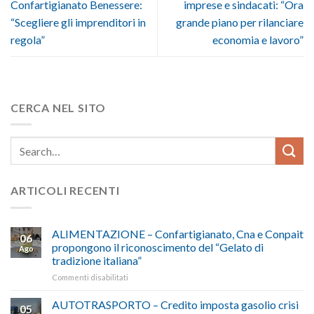
Confartigianato Benessere:
imprese e sindacati: “Ora
“Scegliere gli imprenditori in
grande piano per rilanciare
regola”
economia e lavoro”
CERCA NEL SITO
ARTICOLI RECENTI
ALIMENTAZIONE – Confartigianato, Cna e Conpait
06
propongono il riconoscimento del “Gelato di
Ago
tradizione italiana”
su
Commenti disabilitati
ALIMENTAZIONE
–
AUTOTRASPORTO – Credito imposta gasolio crisi
05
Confartigianato,