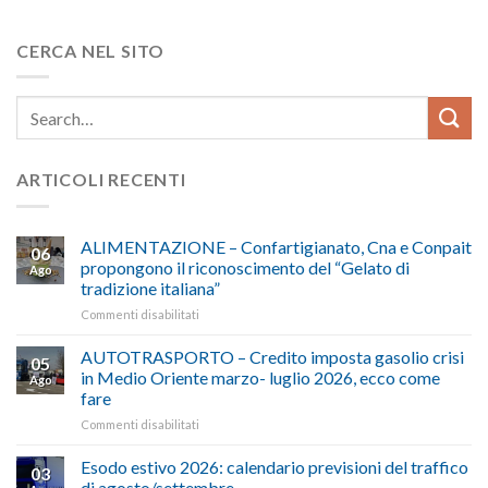
CERCA NEL SITO
ARTICOLI RECENTI
ALIMENTAZIONE – Confartigianato, Cna e Conpait
06
propongono il riconoscimento del “Gelato di
Ago
tradizione italiana”
su
Commenti disabilitati
ALIMENTAZIONE
–
AUTOTRASPORTO – Credito imposta gasolio crisi
05
Confartigianato,
in Medio Oriente marzo- luglio 2026, ecco come
Ago
Cna
fare
e
su
Commenti disabilitati
Conpait
AUTOTRASPORTO
propongono
–
il
Esodo estivo 2026: calendario previsioni del traffico
03
Credito
riconoscimento
di agosto/settembre