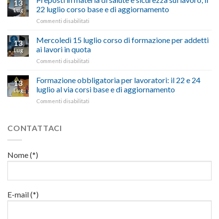
13
pubblicata
nostra
possono
22 luglio corso base e di aggiornamento
Lug
la
richiesta
affrontare
su
Commenti disabilitati
legge
nell’interesse
le
Preposti
che
di
criticità
in
Mercoledì 15 luglio corso di formazione per addetti
stanzia
imprese
con
13
materia
300
ai lavori in quota
e
battute
Lug
di
milioni
cittadini”
ironiche
su
Commenti disabilitati
salute
di
e
Mercoledì
e
euro
paragoni
15
Formazione obbligatoria per lavoratori: il 22 e 24
sicurezza
per
13
suggestivi”
luglio
sul
luglio al via corsi base e di aggiornamento
l’autotrasporto
Lug
corso
lavoro,
su
Commenti disabilitati
di
il
Formazione
formazione
22
obbligatoria
per
luglio
per
CONTATTACI
addetti
corso
lavoratori:
ai
base
il
lavori
e
22
in
Nome (*)
di
e
quota
aggiornamento
24
luglio
al
via
E-mail (*)
corsi
base
e