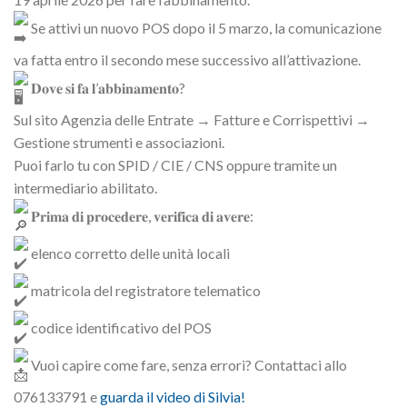
Se attivi un nuovo POS dopo il 5 marzo, la comunicazione
va fatta entro il secondo mese successivo all’attivazione.
𝐃𝐨𝐯𝐞 𝐬𝐢 𝐟𝐚 𝐥’𝐚𝐛𝐛𝐢𝐧𝐚𝐦𝐞𝐧𝐭𝐨?
Sul sito Agenzia delle Entrate → Fatture e Corrispettivi →
Gestione strumenti e associazioni.
Puoi farlo tu con SPID / CIE / CNS oppure tramite un
intermediario abilitato.
𝐏𝐫𝐢𝐦𝐚 𝐝𝐢 𝐩𝐫𝐨𝐜𝐞𝐝𝐞𝐫𝐞, 𝐯𝐞𝐫𝐢𝐟𝐢𝐜𝐚 𝐝𝐢 𝐚𝐯𝐞𝐫𝐞:
elenco corretto delle unità locali
matricola del registratore telematico
codice identificativo del POS
Vuoi capire come fare, senza errori? Contattaci allo
076133791 e
guarda il video di Silvia!