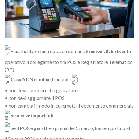
Finalmente c’è una data: da domani, 𝟓 𝐦𝐚𝐫𝐳𝐨 𝟐𝟎𝟐𝟔, diventa
operativo il collegamento tra POS e Registratore Telematico
(RT).
𝐂𝐨𝐬𝐚 𝐍𝐎𝐍 𝐜𝐚𝐦𝐛𝐢𝐚 (tranquilli
):
• non devi cambiare il registratore
• non devi aggiornare il POS
• non cambia il modo in cui emetti il documento commerciale
𝐒𝐜𝐚𝐝𝐞𝐧𝐳𝐞 𝐢𝐦𝐩𝐨𝐫𝐭𝐚𝐧𝐭𝐢:
Se il POS è già attivo prima del 5 marzo, hai tempo fino al
19 aprile 2026 per fare l’abbinamento.