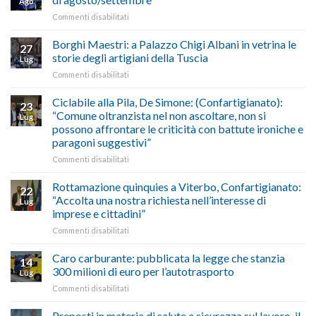
Ago
imposta
del
su
Commenti disabilitati
gasolio
“Gelato
Esodo
crisi
di
estivo
Borghi Maestri: a Palazzo Chigi Albani in vetrina le
in
tradizione
27
2026:
Medio
italiana”
storie degli artigiani della Tuscia
Lug
calendario
Oriente
su
Commenti disabilitati
previsioni
marzo-
Borghi
del
luglio
Maestri:
Ciclabile alla Pila, De Simone: (Confartigianato):
traffico
2026,
23
a
di
“Comune oltranzista nel non ascoltare, non si
ecco
Lug
Palazzo
agosto/settembre
come
possono affrontare le criticità con battute ironiche e
Chigi
fare
paragoni suggestivi”
Albani
in
su
Commenti disabilitati
vetrina
Ciclabile
le
alla
Rottamazione quinquies a Viterbo, Confartigianato:
22
storie
Pila,
“Accolta una nostra richiesta nell’interesse di
Lug
degli
De
imprese e cittadini”
artigiani
Simone:
della
su
Commenti disabilitati
(Confartigianato):
Tuscia
Rottamazione
“Comune
quinquies
oltranzista
Caro carburante: pubblicata la legge che stanzia
14
a
nel
300 milioni di euro per l’autotrasporto
Lug
Viterbo,
non
su
Commenti disabilitati
Confartigianato:
ascoltare,
Caro
“Accolta
non
carburante:
Preposti in materia di salute e sicurezza sul lavoro, il
una
si