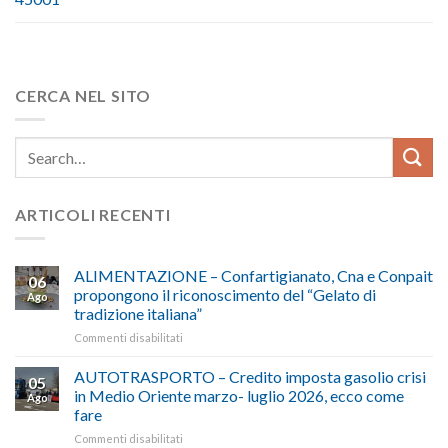
CERCA NEL SITO
ARTICOLI RECENTI
ALIMENTAZIONE – Confartigianato, Cna e Conpait
06
propongono il riconoscimento del “Gelato di
Ago
tradizione italiana”
su
Commenti disabilitati
ALIMENTAZIONE
–
AUTOTRASPORTO – Credito imposta gasolio crisi
05
Confartigianato,
in Medio Oriente marzo- luglio 2026, ecco come
Ago
Cna
fare
e
su
Commenti disabilitati
Conpait