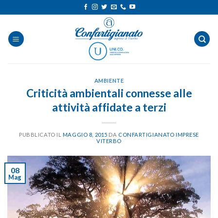
Salta
ai
contenuti
AMBIENTE
Criticità ambientali connesse alle
attività affidate a terzi
PUBBLICATO IL
MAGGIO 8, 2015
DA
CONFARTIGIANATO IMPRESE
VITERBO
08
Mag