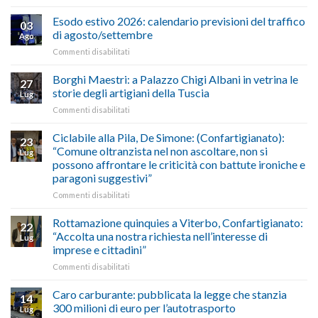
AUTOTRASPORTO
propongono
–
il
Esodo estivo 2026: calendario previsioni del traffico
03
Credito
riconoscimento
di agosto/settembre
Ago
imposta
del
su
Commenti disabilitati
gasolio
“Gelato
Esodo
crisi
di
estivo
Borghi Maestri: a Palazzo Chigi Albani in vetrina le
in
tradizione
27
2026:
Medio
italiana”
storie degli artigiani della Tuscia
Lug
calendario
Oriente
su
Commenti disabilitati
previsioni
marzo-
Borghi
del
luglio
Maestri:
Ciclabile alla Pila, De Simone: (Confartigianato):
traffico
2026,
23
a
di
“Comune oltranzista nel non ascoltare, non si
ecco
Lug
Palazzo
agosto/settembre
come
possono affrontare le criticità con battute ironiche e
Chigi
fare
paragoni suggestivi”
Albani
in
su
Commenti disabilitati
vetrina
Ciclabile
le
alla
Rottamazione quinquies a Viterbo, Confartigianato:
22
storie
Pila,
“Accolta una nostra richiesta nell’interesse di
Lug
degli
De
imprese e cittadini”
artigiani
Simone:
della
su
Commenti disabilitati
(Confartigianato):
Tuscia
Rottamazione
“Comune
quinquies
oltranzista
Caro carburante: pubblicata la legge che stanzia
14
a
nel
300 milioni di euro per l’autotrasporto
Lug
Viterbo,
non