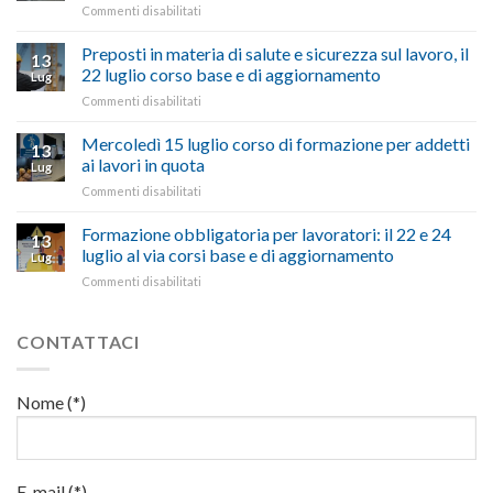
su
Commenti disabilitati
Confartigianato:
ascoltare,
Caro
“Accolta
non
carburante:
Preposti in materia di salute e sicurezza sul lavoro, il
una
si
13
pubblicata
nostra
possono
22 luglio corso base e di aggiornamento
Lug
la
richiesta
affrontare
su
Commenti disabilitati
legge
nell’interesse
le
Preposti
che
di
criticità
in
Mercoledì 15 luglio corso di formazione per addetti
stanzia
imprese
con
13
materia
300
ai lavori in quota
e
battute
Lug
di
milioni
cittadini”
ironiche
su
Commenti disabilitati
salute
di
e
Mercoledì
e
euro
paragoni
15
Formazione obbligatoria per lavoratori: il 22 e 24
sicurezza
per
13
suggestivi”
luglio
sul
luglio al via corsi base e di aggiornamento
l’autotrasporto
Lug
corso
lavoro,
su
Commenti disabilitati
di
il
Formazione
formazione
22
obbligatoria
per
luglio
per
CONTATTACI
addetti
corso
lavoratori:
ai
base
il
lavori
e
22
in
Nome (*)
di
e
quota
aggiornamento
24
luglio
al
via
E-mail (*)