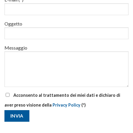
corsi
base
e
di
Oggetto
aggiornamento
Messaggio
Acconsento al trattamento dei miei dati e dichiaro di
aver preso visione della
Privacy Policy
(*)