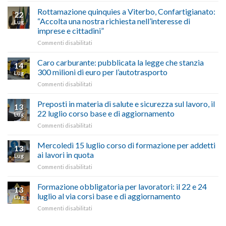
le
alla
Rottamazione quinquies a Viterbo, Confartigianato:
22
storie
Pila,
“Accolta una nostra richiesta nell’interesse di
Lug
degli
De
imprese e cittadini”
artigiani
Simone:
della
su
Commenti disabilitati
(Confartigianato):
Tuscia
Rottamazione
“Comune
quinquies
oltranzista
Caro carburante: pubblicata la legge che stanzia
14
a
nel
300 milioni di euro per l’autotrasporto
Lug
Viterbo,
non
su
Commenti disabilitati
Confartigianato:
ascoltare,
Caro
“Accolta
non
carburante:
Preposti in materia di salute e sicurezza sul lavoro, il
una
si
13
pubblicata
nostra
possono
22 luglio corso base e di aggiornamento
Lug
la
richiesta
affrontare
su
Commenti disabilitati
legge
nell’interesse
le
Preposti
che
di
criticità
in
Mercoledì 15 luglio corso di formazione per addetti
stanzia
imprese
con
13
materia
300
ai lavori in quota
e
battute
Lug
di
milioni
cittadini”
ironiche
su
Commenti disabilitati
salute
di
e
Mercoledì
e
euro
paragoni
15
Formazione obbligatoria per lavoratori: il 22 e 24
sicurezza
per
13
suggestivi”
luglio
sul
luglio al via corsi base e di aggiornamento
l’autotrasporto
Lug
corso
lavoro,
su
Commenti disabilitati
di
il
Formazione
formazione
22
obbligatoria