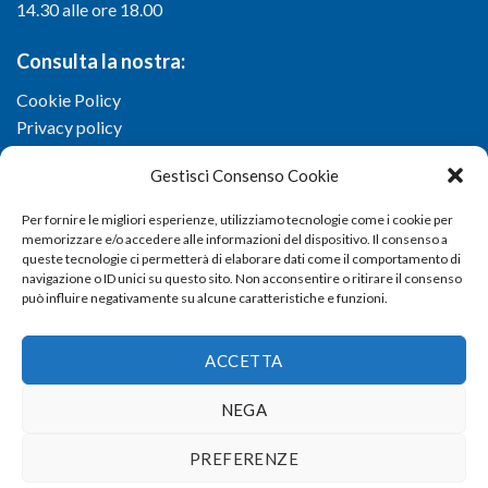
14.30 alle ore 18.00
Consulta la nostra:
Cookie Policy
Privacy policy
Gestisci Consenso Cookie
Per fornire le migliori esperienze, utilizziamo tecnologie come i cookie per
memorizzare e/o accedere alle informazioni del dispositivo. Il consenso a
queste tecnologie ci permetterà di elaborare dati come il comportamento di
navigazione o ID unici su questo sito. Non acconsentire o ritirare il consenso
può influire negativamente su alcune caratteristiche e funzioni.
ACCETTA
NEGA
Copyright 2026 ©
Confartigianato imprese di Viterbo
- Via I.
PREFERENZE
Garbini, 29/G - 01100 Viterbo (VT) - Tel 0761 33791 - Fax 0761