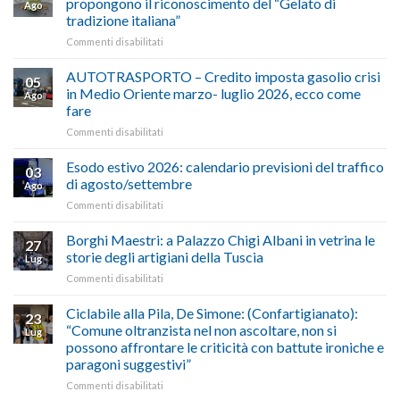
propongono il riconoscimento del “Gelato di
Ago
tradizione italiana”
su
Commenti disabilitati
ALIMENTAZIONE
–
AUTOTRASPORTO – Credito imposta gasolio crisi
05
Confartigianato,
in Medio Oriente marzo- luglio 2026, ecco come
Ago
Cna
fare
e
su
Commenti disabilitati
Conpait
AUTOTRASPORTO
propongono
–
il
Esodo estivo 2026: calendario previsioni del traffico
03
Credito
riconoscimento
di agosto/settembre
Ago
imposta
del
su
Commenti disabilitati
gasolio
“Gelato
Esodo
crisi
di
estivo
Borghi Maestri: a Palazzo Chigi Albani in vetrina le
in
tradizione
27
2026:
Medio
italiana”
storie degli artigiani della Tuscia
Lug
calendario
Oriente
su
Commenti disabilitati
previsioni
marzo-
Borghi
del
luglio
Maestri:
Ciclabile alla Pila, De Simone: (Confartigianato):
traffico
2026,
23
a
di
“Comune oltranzista nel non ascoltare, non si
ecco
Lug
Palazzo
agosto/settembre
come
possono affrontare le criticità con battute ironiche e
Chigi
fare
paragoni suggestivi”
Albani
in
su
Commenti disabilitati
vetrina
Ciclabile