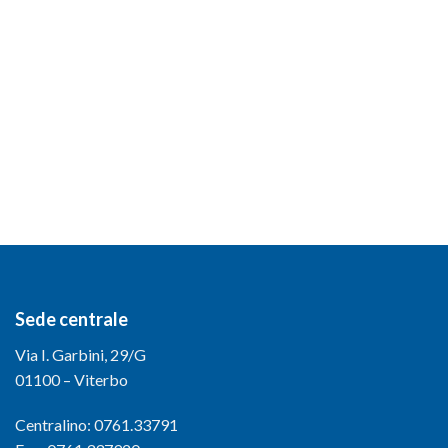
Sede centrale
Via I. Garbini, 29/G
01100 – Viterbo
Centralino: 0761.33791