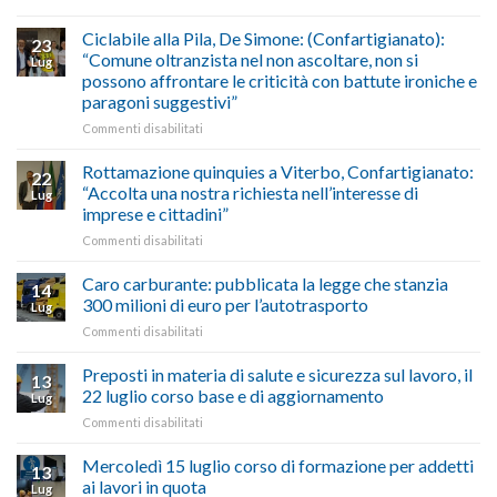
marzo-
Borghi
del
luglio
Maestri:
Ciclabile alla Pila, De Simone: (Confartigianato):
traffico
2026,
23
a
di
“Comune oltranzista nel non ascoltare, non si
ecco
Lug
Palazzo
agosto/settembre
come
possono affrontare le criticità con battute ironiche e
Chigi
fare
paragoni suggestivi”
Albani
in
su
Commenti disabilitati
vetrina
Ciclabile
le
alla
Rottamazione quinquies a Viterbo, Confartigianato:
22
storie
Pila,
“Accolta una nostra richiesta nell’interesse di
Lug
degli
De
imprese e cittadini”
artigiani
Simone:
della
su
Commenti disabilitati
(Confartigianato):
Tuscia
Rottamazione
“Comune
quinquies
oltranzista
Caro carburante: pubblicata la legge che stanzia
14
a
nel
300 milioni di euro per l’autotrasporto
Lug
Viterbo,
non
su
Commenti disabilitati
Confartigianato:
ascoltare,
Caro
“Accolta
non
carburante:
Preposti in materia di salute e sicurezza sul lavoro, il
una
si
13
pubblicata
nostra
possono
22 luglio corso base e di aggiornamento
Lug
la
richiesta
affrontare
su
Commenti disabilitati
legge
nell’interesse
le
Preposti
che
di
criticità
in
Mercoledì 15 luglio corso di formazione per addetti
stanzia
imprese
con
13
materia
300
ai lavori in quota
e
battute
Lug
di