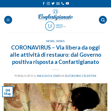
Salta
ai
contenuti
NEWS
,
NEWS
CORONAVIRUS – Via libera da oggi
alle attività di restauro: dal Governo
positiva risposta a Confartigianato
PUBBLICATO IL
MAGGIO 4, 2020
DA
ELEONORA CELESTINI
04
Mag