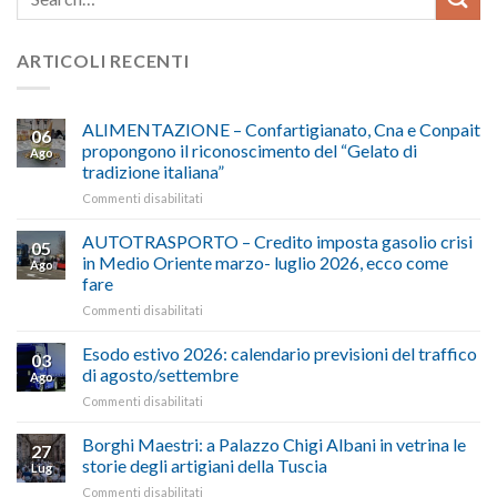
ARTICOLI RECENTI
ALIMENTAZIONE – Confartigianato, Cna e Conpait
06
propongono il riconoscimento del “Gelato di
Ago
tradizione italiana”
su
Commenti disabilitati
ALIMENTAZIONE
–
AUTOTRASPORTO – Credito imposta gasolio crisi
05
Confartigianato,
in Medio Oriente marzo- luglio 2026, ecco come
Ago
Cna
fare
e
su
Commenti disabilitati
Conpait
AUTOTRASPORTO
propongono
–
il
Esodo estivo 2026: calendario previsioni del traffico
03
Credito
riconoscimento
di agosto/settembre
Ago
imposta
del
su
Commenti disabilitati
gasolio
“Gelato
Esodo
crisi
di
estivo
Borghi Maestri: a Palazzo Chigi Albani in vetrina le
in
tradizione
27
2026:
Medio
italiana”
storie degli artigiani della Tuscia
Lug
calendario
Oriente
su
Commenti disabilitati
previsioni