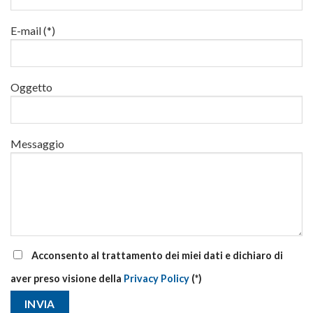
luglio
al
via
E-mail (*)
corsi
base
e
di
Oggetto
aggiornamento
Messaggio
Acconsento al trattamento dei miei dati e dichiaro di
aver preso visione della
Privacy Policy
(*)