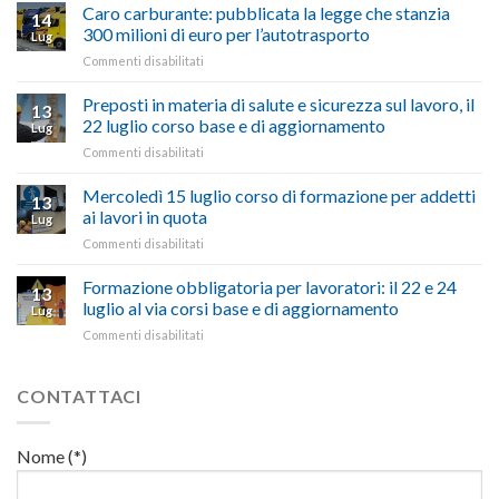
quinquies
oltranzista
Caro carburante: pubblicata la legge che stanzia
14
a
nel
300 milioni di euro per l’autotrasporto
Lug
Viterbo,
non
su
Commenti disabilitati
Confartigianato:
ascoltare,
Caro
“Accolta
non
carburante:
Preposti in materia di salute e sicurezza sul lavoro, il
una
si
13
pubblicata
nostra
possono
22 luglio corso base e di aggiornamento
Lug
la
richiesta
affrontare
su
Commenti disabilitati
legge
nell’interesse
le
Preposti
che
di
criticità
in
Mercoledì 15 luglio corso di formazione per addetti
stanzia
imprese
con
13
materia
300
ai lavori in quota
e
battute
Lug
di
milioni
cittadini”
ironiche
su
Commenti disabilitati
salute
di
e
Mercoledì
e
euro
paragoni
15
Formazione obbligatoria per lavoratori: il 22 e 24
sicurezza
per
13
suggestivi”
luglio
sul
luglio al via corsi base e di aggiornamento
l’autotrasporto
Lug
corso
lavoro,
su
Commenti disabilitati
di
il
Formazione
formazione
22
obbligatoria
per
luglio
per
CONTATTACI
addetti
corso
lavoratori:
ai
base
il
lavori
e
22
in
Nome (*)
di
e
quota
aggiornamento
24