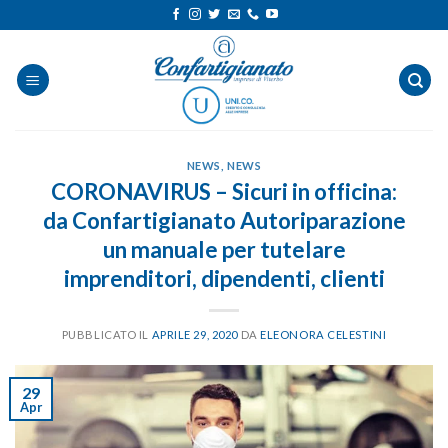
Salta
ai
contenuti
NEWS
,
NEWS
CORONAVIRUS – Sicuri in officina:
da Confartigianato Autoriparazione
un manuale per tutelare
imprenditori, dipendenti, clienti
PUBBLICATO IL
APRILE 29, 2020
DA
ELEONORA CELESTINI
29
Apr