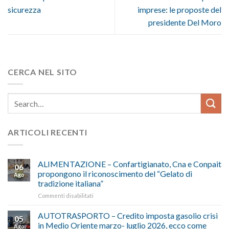
sicurezza
imprese: le proposte del
presidente Del Moro
CERCA NEL SITO
ARTICOLI RECENTI
ALIMENTAZIONE – Confartigianato, Cna e Conpait
06
propongono il riconoscimento del “Gelato di
Ago
tradizione italiana”
su
Commenti disabilitati
ALIMENTAZIONE
–
AUTOTRASPORTO – Credito imposta gasolio crisi
05
Confartigianato,
in Medio Oriente marzo- luglio 2026, ecco come
Ago