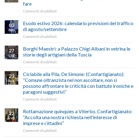
Cna
fare
e
su
Commenti disabilitati
Conpait
AUTOTRASPORTO
propongono
–
il
Esodo estivo 2026: calendario previsioni del traffico
03
Credito
riconoscimento
di agosto/settembre
Ago
imposta
del
su
Commenti disabilitati
gasolio
“Gelato
Esodo
crisi
di
estivo
Borghi Maestri: a Palazzo Chigi Albani in vetrina le
in
tradizione
27
2026:
Medio
italiana”
storie degli artigiani della Tuscia
Lug
calendario
Oriente
su
Commenti disabilitati
previsioni
marzo-
Borghi
del
luglio
Maestri:
Ciclabile alla Pila, De Simone: (Confartigianato):
traffico
2026,
23
a
di
“Comune oltranzista nel non ascoltare, non si
ecco
Lug
Palazzo
agosto/settembre
come
possono affrontare le criticità con battute ironiche e
Chigi
fare
paragoni suggestivi”
Albani
in
su
Commenti disabilitati
vetrina
Ciclabile
le
alla
Rottamazione quinquies a Viterbo, Confartigianato:
22
storie
Pila,
“Accolta una nostra richiesta nell’interesse di
Lug
degli
De
imprese e cittadini”
artigiani
Simone:
della
su
Commenti disabilitati
(Confartigianato):
Tuscia
Rottamazione
“Comune