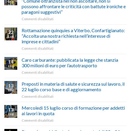
“Comune oltranzista nel non ascoltare, non si
ecco
Lug
Palazzo
agosto/settembre
come
possono affrontare le criticità con battute ironiche e
Chigi
fare
paragoni suggestivi”
Albani
in
su
Commenti disabilitati
vetrina
Ciclabile
le
alla
Rottamazione quinquies a Viterbo, Confartigianato:
22
storie
Pila,
“Accolta una nostra richiesta nell’interesse di
Lug
degli
De
imprese e cittadini”
artigiani
Simone:
della
su
Commenti disabilitati
(Confartigianato):
Tuscia
Rottamazione
“Comune
quinquies
oltranzista
Caro carburante: pubblicata la legge che stanzia
14
a
nel
300 milioni di euro per l’autotrasporto
Lug
Viterbo,
non
su
Commenti disabilitati
Confartigianato:
ascoltare,
Caro
“Accolta
non
carburante:
Preposti in materia di salute e sicurezza sul lavoro, il
una
si
13
pubblicata
nostra
possono
22 luglio corso base e di aggiornamento
Lug
la
richiesta
affrontare
su
Commenti disabilitati
legge
nell’interesse
le
Preposti
che
di
criticità
in
Mercoledì 15 luglio corso di formazione per addetti
stanzia
imprese
con
13
materia
300
ai lavori in quota
e
battute
Lug
di
milioni
cittadini”
ironiche
su
Commenti disabilitati
salute
di
e
Mercoledì
e
euro
paragoni
15
sicurezza