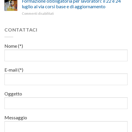
Formazione obbligatoria per lavoratori: il 22 e 24
per
13
suggestivi”
luglio
sul
luglio al via corsi base e di aggiornamento
l’autotrasporto
Lug
corso
lavoro,
su
Commenti disabilitati
di
il
Formazione
formazione
22
obbligatoria
per
luglio
per
CONTATTACI
addetti
corso
lavoratori:
ai
base
il
lavori
e
22
in
Nome (*)
di
e
quota
aggiornamento
24
luglio
al
via
E-mail (*)
corsi
base
e
di
Oggetto
aggiornamento
Messaggio