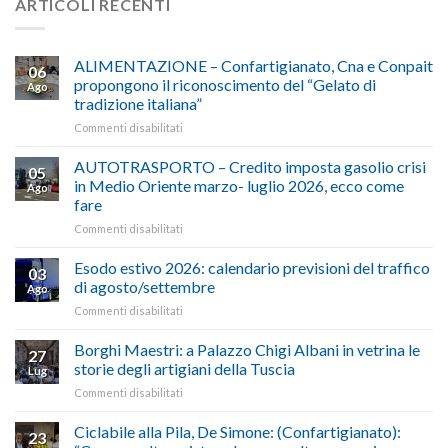
ARTICOLI RECENTI
ALIMENTAZIONE – Confartigianato, Cna e Conpait
06
propongono il riconoscimento del “Gelato di
Ago
tradizione italiana”
su
Commenti disabilitati
ALIMENTAZIONE
–
AUTOTRASPORTO – Credito imposta gasolio crisi
05
Confartigianato,
in Medio Oriente marzo- luglio 2026, ecco come
Ago
Cna
fare
e
su
Commenti disabilitati
Conpait
AUTOTRASPORTO
propongono
–
il
Esodo estivo 2026: calendario previsioni del traffico
03
Credito
riconoscimento
di agosto/settembre
Ago
imposta
del
su
Commenti disabilitati
gasolio
“Gelato
Esodo
crisi
di
estivo
Borghi Maestri: a Palazzo Chigi Albani in vetrina le
in
tradizione
27
2026:
Medio
italiana”
storie degli artigiani della Tuscia
Lug
calendario
Oriente
su
Commenti disabilitati
previsioni
marzo-
Borghi
del
luglio
Maestri:
Ciclabile alla Pila, De Simone: (Confartigianato):
traffico
2026,
23
a
di