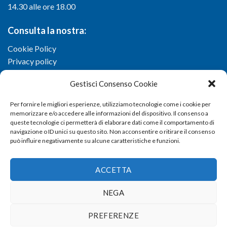
14.30 alle ore 18.00
Consulta la nostra:
Cookie Policy
Privacy policy
Gestisci Consenso Cookie
Per fornire le migliori esperienze, utilizziamo tecnologie come i cookie per
memorizzare e/o accedere alle informazioni del dispositivo. Il consenso a
queste tecnologie ci permetterà di elaborare dati come il comportamento di
navigazione o ID unici su questo sito. Non acconsentire o ritirare il consenso
può influire negativamente su alcune caratteristiche e funzioni.
ACCETTA
NEGA
Copyright 2026 ©
Confartigianato imprese di Viterbo
- Via I.
PREFERENZE
Garbini, 29/G - 01100 Viterbo (VT) - Tel 0761 33791 - Fax 0761