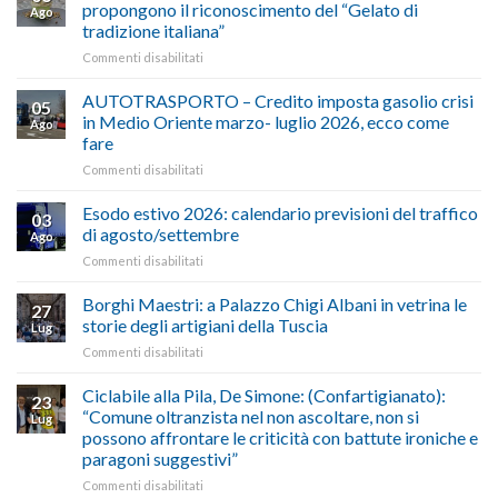
propongono il riconoscimento del “Gelato di
Ago
tradizione italiana”
su
Commenti disabilitati
ALIMENTAZIONE
–
AUTOTRASPORTO – Credito imposta gasolio crisi
05
Confartigianato,
in Medio Oriente marzo- luglio 2026, ecco come
Ago
Cna
fare
e
su
Commenti disabilitati
Conpait
AUTOTRASPORTO
propongono
–
il
Esodo estivo 2026: calendario previsioni del traffico
03
Credito
riconoscimento
di agosto/settembre
Ago
imposta
del
su
Commenti disabilitati
gasolio
“Gelato
Esodo
crisi
di
estivo
Borghi Maestri: a Palazzo Chigi Albani in vetrina le
in
tradizione
27
2026:
Medio
italiana”
storie degli artigiani della Tuscia
Lug
calendario
Oriente
su
Commenti disabilitati
previsioni
marzo-
Borghi
del
luglio
Maestri:
Ciclabile alla Pila, De Simone: (Confartigianato):
traffico
2026,
23
a
di
“Comune oltranzista nel non ascoltare, non si
ecco
Lug
Palazzo
agosto/settembre
come
possono affrontare le criticità con battute ironiche e
Chigi
fare
paragoni suggestivi”
Albani
in
su
Commenti disabilitati