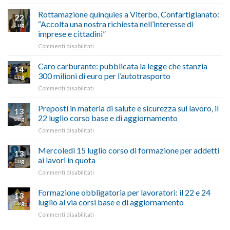
vetrina
Ciclabile
le
alla
Rottamazione quinquies a Viterbo, Confartigianato:
22
storie
Pila,
“Accolta una nostra richiesta nell’interesse di
Lug
degli
De
imprese e cittadini”
artigiani
Simone:
della
su
Commenti disabilitati
(Confartigianato):
Tuscia
Rottamazione
“Comune
quinquies
oltranzista
Caro carburante: pubblicata la legge che stanzia
14
a
nel
300 milioni di euro per l’autotrasporto
Lug
Viterbo,
non
su
Commenti disabilitati
Confartigianato:
ascoltare,
Caro
“Accolta
non
carburante:
Preposti in materia di salute e sicurezza sul lavoro, il
una
si
13
pubblicata
nostra
possono
22 luglio corso base e di aggiornamento
Lug
la
richiesta
affrontare
su
Commenti disabilitati
legge
nell’interesse
le
Preposti
che
di
criticità
in
Mercoledì 15 luglio corso di formazione per addetti
stanzia
imprese
con
13
materia
300
ai lavori in quota
e
battute
Lug
di
milioni
cittadini”
ironiche
su
Commenti disabilitati
salute
di
e
Mercoledì
e
euro
paragoni
15
Formazione obbligatoria per lavoratori: il 22 e 24
sicurezza
per
13
suggestivi”
luglio
sul
luglio al via corsi base e di aggiornamento
l’autotrasporto
Lug
corso
lavoro,
su
Commenti disabilitati
di
il
Formazione
formazione
22