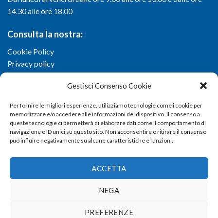
14.30 alle ore 18.00
Consulta la nostra:
Cookie Policy
Privacy policy
Gestisci Consenso Cookie
Per fornire le migliori esperienze, utilizziamo tecnologie come i cookie per
memorizzare e/o accedere alle informazioni del dispositivo. Il consenso a
queste tecnologie ci permetterà di elaborare dati come il comportamento di
navigazione o ID unici su questo sito. Non acconsentire o ritirare il consenso
può influire negativamente su alcune caratteristiche e funzioni.
ACCETTA
NEGA
Copyright 2026 ©
Confartigianato imprese di Viterbo
- Via I.
PREFERENZE
Garbini, 29/G - 01100 Viterbo (VT) - Tel 0761 33791 - Fax 0761