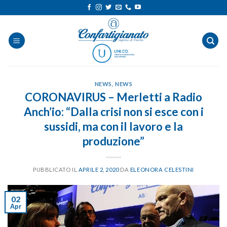
Salta
ai
contenuti
NEWS
,
NEWS
CORONAVIRUS – Merletti a Radio
Anch’io: “Dalla crisi non si esce con i
sussidi, ma con il lavoro e la
produzione”
PUBBLICATO IL
APRILE 2, 2020
DA
ELEONORA CELESTINI
02
Apr