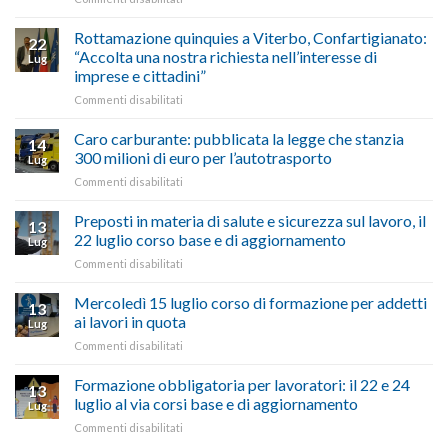
vetrina
Ciclabile
le
alla
Rottamazione quinquies a Viterbo, Confartigianato:
22
storie
Pila,
“Accolta una nostra richiesta nell’interesse di
Lug
degli
De
imprese e cittadini”
artigiani
Simone:
della
su
Commenti disabilitati
(Confartigianato):
Tuscia
Rottamazione
“Comune
quinquies
oltranzista
Caro carburante: pubblicata la legge che stanzia
14
a
nel
300 milioni di euro per l’autotrasporto
Lug
Viterbo,
non
su
Commenti disabilitati
Confartigianato:
ascoltare,
Caro
“Accolta
non
carburante:
Preposti in materia di salute e sicurezza sul lavoro, il
una
si
13
pubblicata
nostra
possono
22 luglio corso base e di aggiornamento
Lug
la
richiesta
affrontare
su
Commenti disabilitati
legge
nell’interesse
le
Preposti
che
di
criticità
in
Mercoledì 15 luglio corso di formazione per addetti
stanzia
imprese
con
13
materia
300
ai lavori in quota
e
battute
Lug
di
milioni
cittadini”
ironiche
su
Commenti disabilitati
salute
di
e
Mercoledì
e
euro
paragoni
15
Formazione obbligatoria per lavoratori: il 22 e 24
sicurezza
per
13
suggestivi”
luglio
sul
luglio al via corsi base e di aggiornamento
l’autotrasporto
Lug
corso
lavoro,
su
Commenti disabilitati
di
il
Formazione
formazione