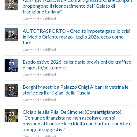
06
propongono il riconoscimento del “Gelato di
Ago
tradizione italiana”
su
Commenti disabilitati
ALIMENTAZIONE
–
AUTOTRASPORTO – Credito imposta gasolio crisi
05
Confartigianato,
in Medio Oriente marzo- luglio 2026, ecco come
Ago
Cna
fare
e
su
Commenti disabilitati
Conpait
AUTOTRASPORTO
propongono
–
il
Esodo estivo 2026: calendario previsioni del traffico
03
Credito
riconoscimento
di agosto/settembre
Ago
imposta
del
su
Commenti disabilitati
gasolio
“Gelato
Esodo
crisi
di
estivo
Borghi Maestri: a Palazzo Chigi Albani in vetrina le
in
tradizione
27
2026:
Medio
italiana”
storie degli artigiani della Tuscia
Lug
calendario
Oriente
su
Commenti disabilitati
previsioni
marzo-
Borghi
del
luglio
Maestri:
Ciclabile alla Pila, De Simone: (Confartigianato):
traffico
2026,
23
a
di
“Comune oltranzista nel non ascoltare, non si
ecco
Lug
Palazzo
agosto/settembre
come
possono affrontare le criticità con battute ironiche e
Chigi
fare
paragoni suggestivi”
Albani
in
su
Commenti disabilitati