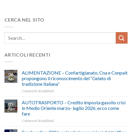
CERCA NEL SITO
ARTICOLI RECENTI
ALIMENTAZIONE – Confartigianato, Cna e Conpait
06
propongono il riconoscimento del “Gelato di
Ago
tradizione italiana”
su
Commenti disabilitati
ALIMENTAZIONE
–
AUTOTRASPORTO – Credito imposta gasolio crisi
05
Confartigianato,
in Medio Oriente marzo- luglio 2026, ecco come
Ago
Cna
fare
e
su
Commenti disabilitati
Conpait
AUTOTRASPORTO
propongono
–
il