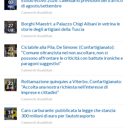
Esodo estivo 2026: calendario previsioni del traffico
03
Credito
riconoscimento
di agosto/settembre
Ago
imposta
del
su
Commenti disabilitati
gasolio
“Gelato
Esodo
crisi
di
estivo
Borghi Maestri: a Palazzo Chigi Albani in vetrina le
in
tradizione
27
2026:
Medio
italiana”
storie degli artigiani della Tuscia
Lug
calendario
Oriente
su
Commenti disabilitati
previsioni
marzo-
Borghi
del
luglio
Maestri:
Ciclabile alla Pila, De Simone: (Confartigianato):
traffico
2026,
23
a
di
“Comune oltranzista nel non ascoltare, non si
ecco
Lug
Palazzo
agosto/settembre
come
possono affrontare le criticità con battute ironiche e
Chigi
fare
paragoni suggestivi”
Albani
in
su
Commenti disabilitati
vetrina
Ciclabile
le
alla
Rottamazione quinquies a Viterbo, Confartigianato:
22
storie
Pila,
“Accolta una nostra richiesta nell’interesse di
Lug
degli
De
imprese e cittadini”
artigiani
Simone:
della
su
Commenti disabilitati
(Confartigianato):
Tuscia
Rottamazione
“Comune
quinquies
oltranzista
Caro carburante: pubblicata la legge che stanzia
14
a
nel
300 milioni di euro per l’autotrasporto
Lug
Viterbo,
non
su
Commenti disabilitati
Confartigianato:
ascoltare,
Caro
“Accolta