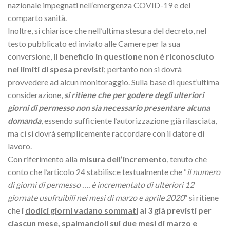
nazionale impegnati nell’emergenza COVID-19 e del
comparto sanità.
Inoltre, si chiarisce che nell’ultima stesura del decreto, nel
testo pubblicato ed inviato alle Camere per la sua
conversione,
il beneficio in questione non è riconosciuto
nei limiti di spesa previsti
; pertanto
non si dovrà
provvedere ad alcun monitoraggio
. Sulla base di quest’ultima
considerazione,
si ritiene che per godere degli ulteriori
giorni di permesso non sia necessario presentare alcuna
domanda
, essendo sufficiente l’autorizzazione già rilasciata,
ma ci si dovrà semplicemente raccordare con il datore di
lavoro.
Con riferimento alla
misura dell’incremento
, tenuto che
conto che l’articolo 24 stabilisce testualmente che “
il numero
di giorni di permesso …. è incrementato di ulteriori 12
giornate usufruibili nei mesi di marzo e aprile 2020
” si ritiene
che
i
dodici giorni vadano sommati
ai 3 già previsti per
ciascun mese,
spalmandoli sui due mesi di marzo e