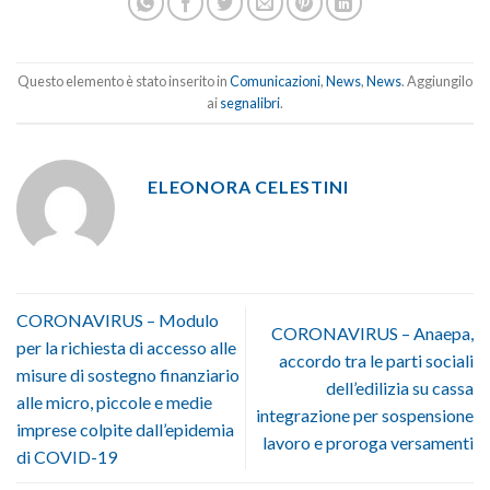
Questo elemento è stato inserito in
Comunicazioni
,
News
,
News
. Aggiungilo
ai
segnalibri
.
ELEONORA CELESTINI
CORONAVIRUS – Modulo
CORONAVIRUS – Anaepa,
per la richiesta di accesso alle
accordo tra le parti sociali
misure di sostegno finanziario
dell’edilizia su cassa
alle micro, piccole e medie
integrazione per sospensione
imprese colpite dall’epidemia
lavoro e proroga versamenti
di COVID-19