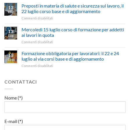
non
carburante:
Preposti in materia di salute e sicurezza sul lavoro, il
una
si
13
pubblicata
nostra
possono
22 luglio corso base e di aggiornamento
Lug
la
richiesta
affrontare
su
Commenti disabilitati
legge
nell’interesse
le
Preposti
che
di
criticità
in
Mercoledì 15 luglio corso di formazione per addetti
stanzia
imprese
con
13
materia
300
ai lavori in quota
e
battute
Lug
di
milioni
cittadini”
ironiche
su
Commenti disabilitati
salute
di
e
Mercoledì
e
euro
paragoni
15
Formazione obbligatoria per lavoratori: il 22 e 24
sicurezza
per
13
suggestivi”
luglio
sul
luglio al via corsi base e di aggiornamento
l’autotrasporto
Lug
corso
lavoro,
su
Commenti disabilitati
di
il
Formazione
formazione
22
obbligatoria
per
luglio
per
CONTATTACI
addetti
corso
lavoratori:
ai
base
il
lavori
e
22
in
Nome (*)
di
e
quota
aggiornamento
24
luglio
al
via
E-mail (*)
corsi
base