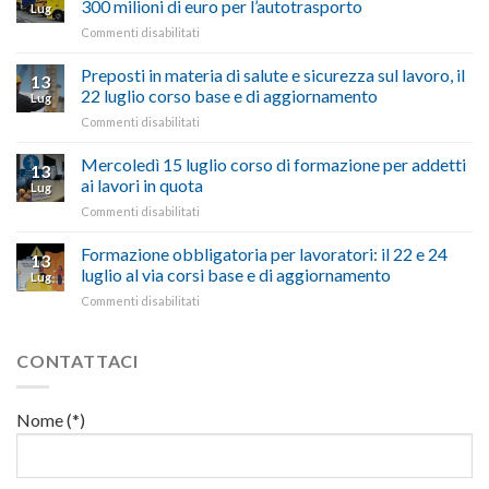
300 milioni di euro per l’autotrasporto
Lug
Viterbo,
non
su
Commenti disabilitati
Confartigianato:
ascoltare,
Caro
“Accolta
non
carburante:
Preposti in materia di salute e sicurezza sul lavoro, il
una
si
13
pubblicata
nostra
possono
22 luglio corso base e di aggiornamento
Lug
la
richiesta
affrontare
su
Commenti disabilitati
legge
nell’interesse
le
Preposti
che
di
criticità
in
Mercoledì 15 luglio corso di formazione per addetti
stanzia
imprese
con
13
materia
300
ai lavori in quota
e
battute
Lug
di
milioni
cittadini”
ironiche
su
Commenti disabilitati
salute
di
e
Mercoledì
e
euro
paragoni
15
Formazione obbligatoria per lavoratori: il 22 e 24
sicurezza
per
13
suggestivi”
luglio
sul
luglio al via corsi base e di aggiornamento
l’autotrasporto
Lug
corso
lavoro,
su
Commenti disabilitati
di
il
Formazione
formazione
22
obbligatoria
per
luglio
per
CONTATTACI
addetti
corso
lavoratori:
ai
base
il
lavori
e
22
in
Nome (*)
di
e
quota
aggiornamento
24
luglio
al