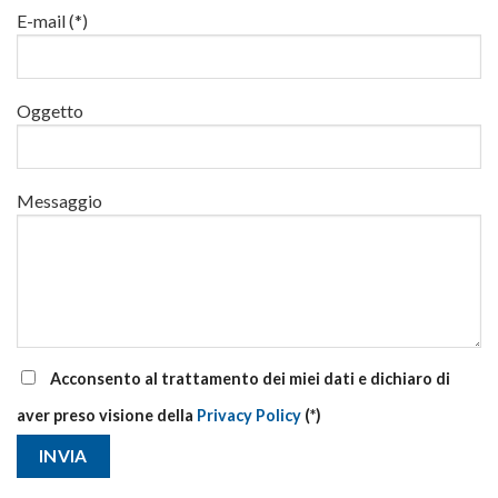
via
E-mail (*)
corsi
base
e
di
Oggetto
aggiornamento
Messaggio
Acconsento al trattamento dei miei dati e dichiaro di
aver preso visione della
Privacy Policy
(*)