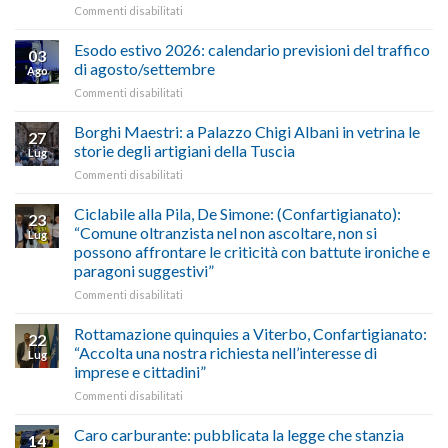
su
Commenti disabilitati
Conpait
AUTOTRASPORTO
propongono
–
il
Esodo estivo 2026: calendario previsioni del traffico
03
Credito
riconoscimento
di agosto/settembre
Ago
imposta
del
su
Commenti disabilitati
gasolio
“Gelato
Esodo
crisi
di
estivo
Borghi Maestri: a Palazzo Chigi Albani in vetrina le
in
tradizione
27
2026:
Medio
italiana”
storie degli artigiani della Tuscia
Lug
calendario
Oriente
su
Commenti disabilitati
previsioni
marzo-
Borghi
del
luglio
Maestri:
Ciclabile alla Pila, De Simone: (Confartigianato):
traffico
2026,
23
a
di
“Comune oltranzista nel non ascoltare, non si
ecco
Lug
Palazzo
agosto/settembre
come
possono affrontare le criticità con battute ironiche e
Chigi
fare
paragoni suggestivi”
Albani
in
su
Commenti disabilitati
vetrina
Ciclabile
le
alla
Rottamazione quinquies a Viterbo, Confartigianato:
22
storie
Pila,
“Accolta una nostra richiesta nell’interesse di
Lug
degli
De
imprese e cittadini”
artigiani
Simone:
della
su
Commenti disabilitati
(Confartigianato):
Tuscia
Rottamazione
“Comune
quinquies
oltranzista
Caro carburante: pubblicata la legge che stanzia
14
a
nel