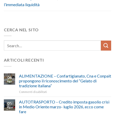
l’immediata liquidità
CERCA NEL SITO
ARTICOLI RECENTI
ALIMENTAZIONE – Confartigianato, Cna e Conpait
06
propongono il riconoscimento del “Gelato di
Ago
tradizione italiana”
su
Commenti disabilitati
ALIMENTAZIONE
–
AUTOTRASPORTO – Credito imposta gasolio crisi
05
Confartigianato,
in Medio Oriente marzo- luglio 2026, ecco come
Ago
Cna
fare
e