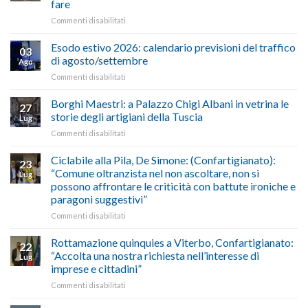
fare
e
su
Commenti disabilitati
Conpait
AUTOTRASPORTO
propongono
–
il
Esodo estivo 2026: calendario previsioni del traffico
03
Credito
riconoscimento
di agosto/settembre
Ago
imposta
del
su
Commenti disabilitati
gasolio
“Gelato
Esodo
crisi
di
estivo
Borghi Maestri: a Palazzo Chigi Albani in vetrina le
in
tradizione
27
2026:
Medio
italiana”
storie degli artigiani della Tuscia
Lug
calendario
Oriente
su
Commenti disabilitati
previsioni
marzo-
Borghi
del
luglio
Maestri:
Ciclabile alla Pila, De Simone: (Confartigianato):
traffico
2026,
23
a
di
“Comune oltranzista nel non ascoltare, non si
ecco
Lug
Palazzo
agosto/settembre
come
possono affrontare le criticità con battute ironiche e
Chigi
fare
paragoni suggestivi”
Albani
in
su
Commenti disabilitati
vetrina
Ciclabile
le
alla
Rottamazione quinquies a Viterbo, Confartigianato:
22
storie
Pila,
“Accolta una nostra richiesta nell’interesse di
Lug
degli
De
imprese e cittadini”
artigiani
Simone:
della
su
Commenti disabilitati
(Confartigianato):
Tuscia
Rottamazione
“Comune
quinquies