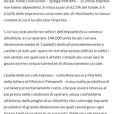
locale. Nelle costruzioni – spiega Merletti – 313 mila imprese
non hanno dipendenti, in misura pari al 62,5% del totale, e il
63,6% delle imprese ha come mercato di riferimento lo stesso
comune in cui è localizzata l’impresa.
Così succede anche nei settori dell’impiantistica connessi
all’edilizia, in cui operano 148.000 unità locali, con una
dimensione media di 3 addetti dedicati prevalentemente a
cantieri privati, per opere di ristrutturazione edilizia in edifici
non abitati, nei quali non è affatto complicato osservare le
giuste norme comportamentali di distanziamento sociale.
Quella delle piccole imprese – sottolinea ancora Merletti
nella lettera al Ministro Patuanelli – è una realtà produttiva di
cui tenere prioritariamente conto, che può essere rimessa al
più presto nelle condizioni di operare, senza confonderla
all’interno delle pieghe di un dibattito che coinvolge impianti
produttivi di grande dimensione nei quali convergono ogni
giorno tanti lavoratori in un sol punto. Nelle piccole imprese