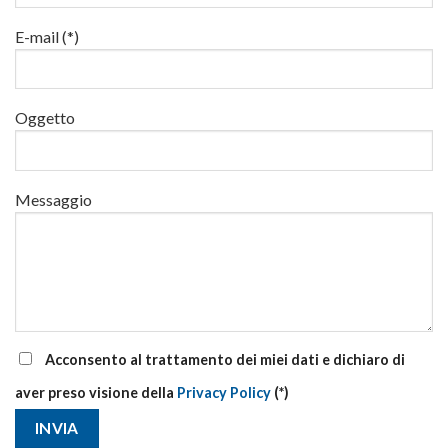
al
via
E-mail (*)
corsi
base
e
di
Oggetto
aggiornamento
Messaggio
Acconsento al trattamento dei miei dati e dichiaro di
aver preso visione della
Privacy Policy
(*)