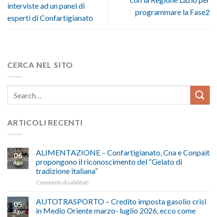
interviste ad un panel di
programmare la Fase2
esperti di Confartigianato
CERCA NEL SITO
ARTICOLI RECENTI
ALIMENTAZIONE – Confartigianato, Cna e Conpait
06
propongono il riconoscimento del “Gelato di
Ago
tradizione italiana”
su
Commenti disabilitati
ALIMENTAZIONE
–
AUTOTRASPORTO – Credito imposta gasolio crisi
05
Confartigianato,
in Medio Oriente marzo- luglio 2026, ecco come
Ago
Cna