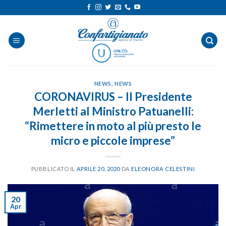
Salta
ai
contenuti
NEWS
,
NEWS
CORONAVIRUS – Il Presidente
Merletti al Ministro Patuanelli:
“Rimettere in moto al più presto le
micro e piccole imprese”
PUBBLICATO IL
APRILE 20, 2020
DA
ELEONORA CELESTINI
20
Apr