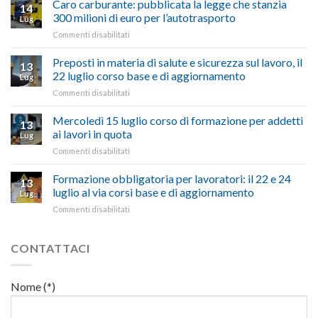
oltranzista
Caro carburante: pubblicata la legge che stanzia
14
a
nel
300 milioni di euro per l’autotrasporto
Lug
Viterbo,
non
su
Commenti disabilitati
Confartigianato:
ascoltare,
Caro
“Accolta
non
carburante:
Preposti in materia di salute e sicurezza sul lavoro, il
una
si
13
pubblicata
nostra
possono
22 luglio corso base e di aggiornamento
Lug
la
richiesta
affrontare
su
Commenti disabilitati
legge
nell’interesse
le
Preposti
che
di
criticità
in
Mercoledì 15 luglio corso di formazione per addetti
stanzia
imprese
con
13
materia
300
ai lavori in quota
e
battute
Lug
di
milioni
cittadini”
ironiche
su
Commenti disabilitati
salute
di
e
Mercoledì
e
euro
paragoni
15
Formazione obbligatoria per lavoratori: il 22 e 24
sicurezza
per
13
suggestivi”
luglio
sul
luglio al via corsi base e di aggiornamento
l’autotrasporto
Lug
corso
lavoro,
su
Commenti disabilitati
di
il
Formazione
formazione
22
obbligatoria
per
luglio
per
CONTATTACI
addetti
corso
lavoratori:
ai
base
il
lavori
e
22
in
Nome (*)
di
e
quota
aggiornamento
24
luglio