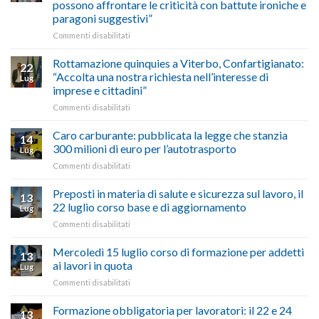
come
possono affrontare le criticità con battute ironiche e
Chigi
fare
paragoni suggestivi”
Albani
in
su
Commenti disabilitati
vetrina
Ciclabile
le
alla
Rottamazione quinquies a Viterbo, Confartigianato:
22
storie
Pila,
“Accolta una nostra richiesta nell’interesse di
Lug
degli
De
imprese e cittadini”
artigiani
Simone:
della
su
Commenti disabilitati
(Confartigianato):
Tuscia
Rottamazione
“Comune
quinquies
oltranzista
Caro carburante: pubblicata la legge che stanzia
14
a
nel
300 milioni di euro per l’autotrasporto
Lug
Viterbo,
non
su
Commenti disabilitati
Confartigianato:
ascoltare,
Caro
“Accolta
non
carburante:
Preposti in materia di salute e sicurezza sul lavoro, il
una
si
13
pubblicata
nostra
possono
22 luglio corso base e di aggiornamento
Lug
la
richiesta
affrontare
su
Commenti disabilitati
legge
nell’interesse
le
Preposti
che
di
criticità
in
Mercoledì 15 luglio corso di formazione per addetti
stanzia
imprese
con
13
materia
300
ai lavori in quota
e
battute
Lug
di
milioni
cittadini”
ironiche
su
Commenti disabilitati
salute
di
e
Mercoledì
e
euro
paragoni
15
Formazione obbligatoria per lavoratori: il 22 e 24
sicurezza
per
13
suggestivi”
luglio