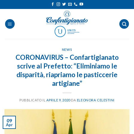
Salta
ai
contenuti
NEWS
CORONAVIRUS – Confartigianato
scrive al Prefetto: “Eliminiamo le
disparità, riapriamo le pasticcerie
artigiane”
PUBBLICATO IL
APRILE 9, 2020
DA
ELEONORA CELESTINI
09
Apr