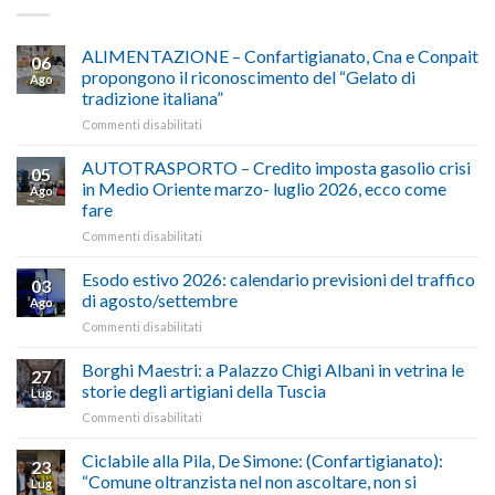
ALIMENTAZIONE – Confartigianato, Cna e Conpait
06
propongono il riconoscimento del “Gelato di
Ago
tradizione italiana”
su
Commenti disabilitati
ALIMENTAZIONE
–
AUTOTRASPORTO – Credito imposta gasolio crisi
05
Confartigianato,
in Medio Oriente marzo- luglio 2026, ecco come
Ago
Cna
fare
e
su
Commenti disabilitati
Conpait
AUTOTRASPORTO
propongono
–
il
Esodo estivo 2026: calendario previsioni del traffico
03
Credito
riconoscimento
di agosto/settembre
Ago
imposta
del
su
Commenti disabilitati
gasolio
“Gelato
Esodo
crisi
di
estivo
Borghi Maestri: a Palazzo Chigi Albani in vetrina le
in
tradizione
27
2026:
Medio
italiana”
storie degli artigiani della Tuscia
Lug
calendario
Oriente
su
Commenti disabilitati
previsioni
marzo-
Borghi
del
luglio
Maestri:
Ciclabile alla Pila, De Simone: (Confartigianato):
traffico
2026,
23
a
di
“Comune oltranzista nel non ascoltare, non si
ecco
Lug
Palazzo
agosto/settembre