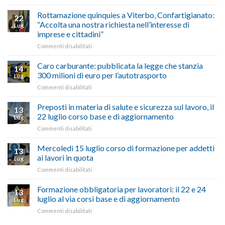
vetrina
Ciclabile
le
alla
Rottamazione quinquies a Viterbo, Confartigianato:
22
storie
Pila,
“Accolta una nostra richiesta nell’interesse di
Lug
degli
De
imprese e cittadini”
artigiani
Simone:
della
su
Commenti disabilitati
(Confartigianato):
Tuscia
Rottamazione
“Comune
quinquies
oltranzista
Caro carburante: pubblicata la legge che stanzia
14
a
nel
300 milioni di euro per l’autotrasporto
Lug
Viterbo,
non
su
Commenti disabilitati
Confartigianato:
ascoltare,
Caro
“Accolta
non
carburante:
Preposti in materia di salute e sicurezza sul lavoro, il
una
si
13
pubblicata
nostra
possono
22 luglio corso base e di aggiornamento
Lug
la
richiesta
affrontare
su
Commenti disabilitati
legge
nell’interesse
le
Preposti
che
di
criticità
in
Mercoledì 15 luglio corso di formazione per addetti
stanzia
imprese
con
13
materia
300
ai lavori in quota
e
battute
Lug
di
milioni
cittadini”
ironiche
su
Commenti disabilitati
salute
di
e
Mercoledì
e
euro
paragoni
15
Formazione obbligatoria per lavoratori: il 22 e 24
sicurezza
per
13
suggestivi”
luglio
sul
luglio al via corsi base e di aggiornamento
l’autotrasporto
Lug
corso
lavoro,
su
Commenti disabilitati
di
il
Formazione
formazione
22