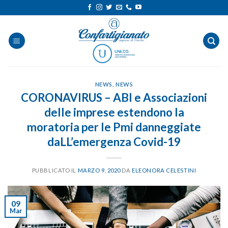
Salta
ai
contenuti
NEWS
,
NEWS
CORONAVIRUS – ABI e Associazioni
delle imprese estendono la
moratoria per le Pmi danneggiate
daLL’emergenza Covid-19
PUBBLICATO IL
MARZO 9, 2020
DA
ELEONORA CELESTINI
09
Mar