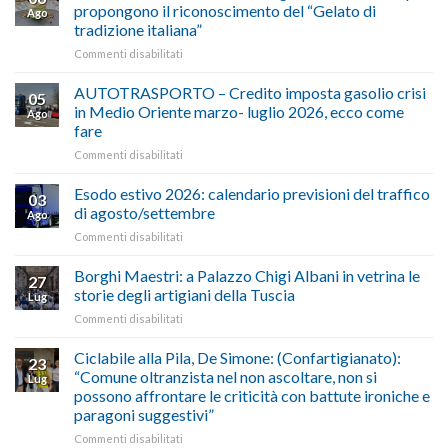
propongono il riconoscimento del “Gelato di
Ago
tradizione italiana”
su
Commenti disabilitati
ALIMENTAZIONE
–
AUTOTRASPORTO – Credito imposta gasolio crisi
05
Confartigianato,
in Medio Oriente marzo- luglio 2026, ecco come
Ago
Cna
fare
e
su
Commenti disabilitati
Conpait
AUTOTRASPORTO
propongono
–
il
Esodo estivo 2026: calendario previsioni del traffico
03
Credito
riconoscimento
di agosto/settembre
Ago
imposta
del
su
Commenti disabilitati
gasolio
“Gelato
Esodo
crisi
di
estivo
Borghi Maestri: a Palazzo Chigi Albani in vetrina le
in
tradizione
27
2026:
Medio
italiana”
storie degli artigiani della Tuscia
Lug
calendario
Oriente
su
Commenti disabilitati
previsioni
marzo-
Borghi
del
luglio
Maestri:
Ciclabile alla Pila, De Simone: (Confartigianato):
traffico
2026,
23
a
di
“Comune oltranzista nel non ascoltare, non si
ecco
Lug
Palazzo
agosto/settembre
come
possono affrontare le criticità con battute ironiche e
Chigi
fare
paragoni suggestivi”
Albani
in
su
Commenti disabilitati