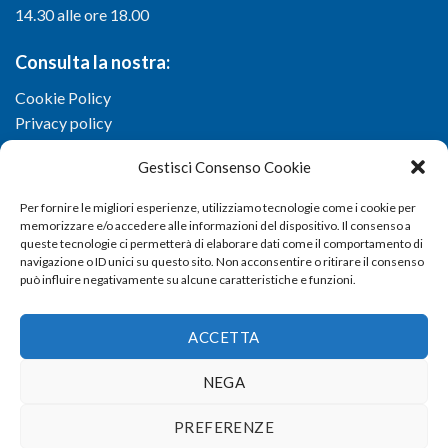
14.30 alle ore 18.00
Consulta la nostra:
Cookie Policy
Privacy policy
Gestisci Consenso Cookie
Per fornire le migliori esperienze, utilizziamo tecnologie come i cookie per
memorizzare e/o accedere alle informazioni del dispositivo. Il consenso a
queste tecnologie ci permetterà di elaborare dati come il comportamento di
navigazione o ID unici su questo sito. Non acconsentire o ritirare il consenso
può influire negativamente su alcune caratteristiche e funzioni.
ACCETTA
NEGA
Copyright 2026 ©
Confartigianato imprese di Viterbo
- Via I.
PREFERENZE
Garbini, 29/G - 01100 Viterbo (VT) - Tel 0761 33791 - Fax 0761