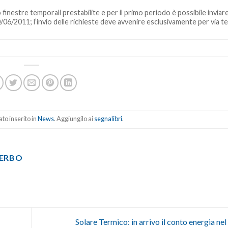
 finestre temporali prestabilite e per il primo periodo è possibile inviare
30/06/2011; l’invio delle richieste deve avvenire esclusivamente per via t
to inserito in
News
. Aggiungilo ai
segnalibri
.
TERBO
Solare Termico: in arrivo il conto energia ne