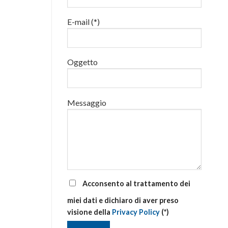
addetti
alla
E-mail (*)
gestione
delle
emergenze
di
primo
Oggetto
soccorso
aziendale
Messaggio
Acconsento al trattamento dei
miei dati e dichiaro di aver preso
visione della
Privacy Policy
(*)