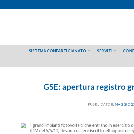
Salta
ai
contenuti
SISTEMA CONFARTIGIANATO
SERVIZI
CONF
GSE: apertura registro g
PUBBLICATO IL
MAGGIO 27
I grandi impianti fotovoltaici che entrano in esercizio
(DM del 5/5/11) devono essere iscritti nell’apposito regi