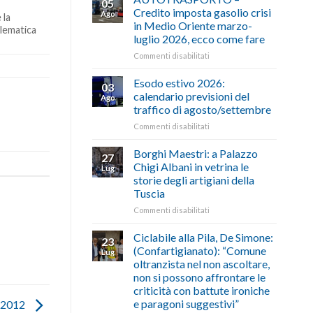
05
Credito imposta gasolio crisi
Ago
 la
in Medio Oriente marzo-
elematica
luglio 2026, ecco come fare
su
Commenti disabilitati
AUTOTRASPORTO
–
Esodo estivo 2026:
03
Credito
calendario previsioni del
Ago
imposta
traffico di agosto/settembre
gasolio
su
Commenti disabilitati
crisi
Esodo
in
estivo
Medio
Borghi Maestri: a Palazzo
27
2026:
Oriente
Chigi Albani in vetrina le
Lug
calendario
marzo-
storie degli artigiani della
previsioni
luglio
Tuscia
del
2026,
traffico
ecco
su
Commenti disabilitati
di
come
Borghi
agosto/settembre
fare
Maestri:
Ciclabile alla Pila, De Simone:
23
a
(Confartigianato): “Comune
Lug
Palazzo
oltranzista nel non ascoltare,
Chigi
non si possono affrontare le
Albani
criticità con battute ironiche
in
e paragoni suggestivi”
l 2012
vetrina