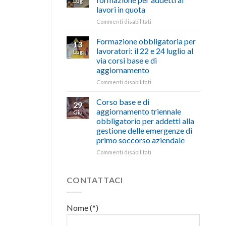
Lug
euro
di
lavori in quota
per
salute
l’autotrasporto
su
Commenti disabilitati
e
Mercoledì
sicurezza
15
sul
Formazione obbligatoria per
13
luglio
lavoro,
lavoratori: il 22 e 24 luglio al
Lug
corso
il
via corsi base e di
di
22
aggiornamento
formazione
luglio
per
corso
su
Commenti disabilitati
addetti
base
Formazione
ai
e
obbligatoria
Corso base e di
29
lavori
di
per
aggiornamento triennale
Giu
in
aggiornamento
lavoratori:
obbligatorio per addetti alla
quota
il
gestione delle emergenze di
22
primo soccorso aziendale
e
24
su
Commenti disabilitati
luglio
Corso
al
base
via
e
CONTATTACI
corsi
di
base
aggiornamento
e
triennale
Nome (*)
di
obbligatorio
aggiornamento
per