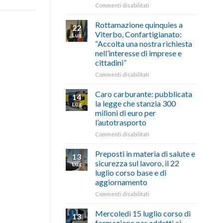
le
su
Commenti disabilitati
storie
Ciclabile
degli
alla
Rottamazione quinquies a
22
artigiani
Pila,
Viterbo, Confartigianato:
Lug
della
De
“Accolta una nostra richiesta
Tuscia
Simone:
nell’interesse di imprese e
(Confartigianato):
cittadini”
“Comune
oltranzista
su
Commenti disabilitati
nel
Rottamazione
non
quinquies
Caro carburante: pubblicata
14
ascoltare,
a
la legge che stanzia 300
Lug
non
Viterbo,
milioni di euro per
si
Confartigianato:
l’autotrasporto
possono
“Accolta
affrontare
una
su
Commenti disabilitati
le
nostra
Caro
criticità
richiesta
carburante:
Preposti in materia di salute e
13
con
nell’interesse
pubblicata
sicurezza sul lavoro, il 22
Lug
battute
di
la
luglio corso base e di
ironiche
imprese
legge
aggiornamento
e
e
che
paragoni
cittadini”
stanzia
su
Commenti disabilitati
suggestivi”
300
Preposti
milioni
in
Mercoledì 15 luglio corso di
13
di
materia
formazione per addetti ai