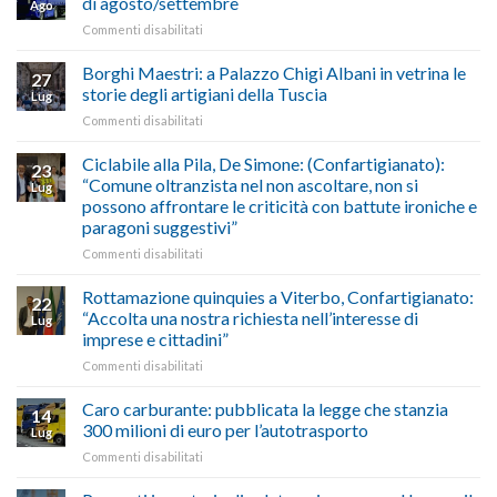
di agosto/settembre
Ago
imposta
del
su
Commenti disabilitati
gasolio
“Gelato
Esodo
crisi
di
estivo
Borghi Maestri: a Palazzo Chigi Albani in vetrina le
in
tradizione
27
2026:
Medio
italiana”
storie degli artigiani della Tuscia
Lug
calendario
Oriente
su
Commenti disabilitati
previsioni
marzo-
Borghi
del
luglio
Maestri:
Ciclabile alla Pila, De Simone: (Confartigianato):
traffico
2026,
23
a
di
“Comune oltranzista nel non ascoltare, non si
ecco
Lug
Palazzo
agosto/settembre
come
possono affrontare le criticità con battute ironiche e
Chigi
fare
paragoni suggestivi”
Albani
in
su
Commenti disabilitati
vetrina
Ciclabile
le
alla
Rottamazione quinquies a Viterbo, Confartigianato:
22
storie
Pila,
“Accolta una nostra richiesta nell’interesse di
Lug
degli
De
imprese e cittadini”
artigiani
Simone:
della
su
Commenti disabilitati
(Confartigianato):
Tuscia
Rottamazione
“Comune
quinquies
oltranzista
Caro carburante: pubblicata la legge che stanzia
14
a
nel
300 milioni di euro per l’autotrasporto
Lug
Viterbo,
non
su
Commenti disabilitati
Confartigianato:
ascoltare,
Caro
“Accolta
non
carburante:
una