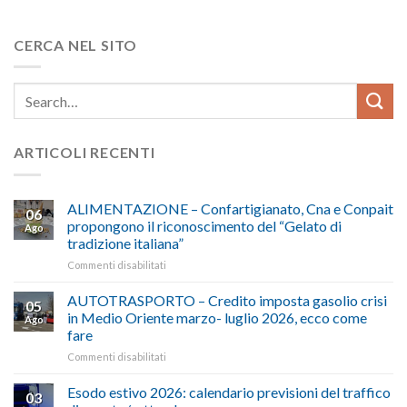
CERCA NEL SITO
ARTICOLI RECENTI
ALIMENTAZIONE – Confartigianato, Cna e Conpait
06
propongono il riconoscimento del “Gelato di
Ago
tradizione italiana”
su
Commenti disabilitati
ALIMENTAZIONE
–
AUTOTRASPORTO – Credito imposta gasolio crisi
05
Confartigianato,
in Medio Oriente marzo- luglio 2026, ecco come
Ago
Cna
fare
e
su
Commenti disabilitati
Conpait
AUTOTRASPORTO
propongono
–
il
Esodo estivo 2026: calendario previsioni del traffico
03
Credito
riconoscimento