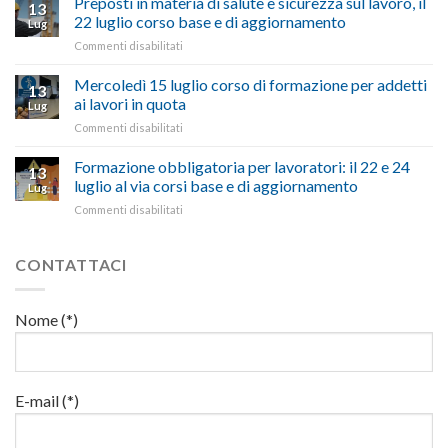
Preposti in materia di salute e sicurezza sul lavoro, il
si
13
pubblicata
nostra
possono
22 luglio corso base e di aggiornamento
Lug
la
richiesta
affrontare
su
Commenti disabilitati
legge
nell’interesse
le
Preposti
che
di
criticità
in
Mercoledì 15 luglio corso di formazione per addetti
stanzia
imprese
con
13
materia
300
ai lavori in quota
e
battute
Lug
di
milioni
cittadini”
ironiche
su
Commenti disabilitati
salute
di
e
Mercoledì
e
euro
paragoni
15
Formazione obbligatoria per lavoratori: il 22 e 24
sicurezza
per
13
suggestivi”
luglio
sul
luglio al via corsi base e di aggiornamento
l’autotrasporto
Lug
corso
lavoro,
su
Commenti disabilitati
di
il
Formazione
formazione
22
obbligatoria
per
luglio
per
CONTATTACI
addetti
corso
lavoratori:
ai
base
il
lavori
e
22
in
Nome (*)
di
e
quota
aggiornamento
24
luglio
al
via
E-mail (*)
corsi
base
e