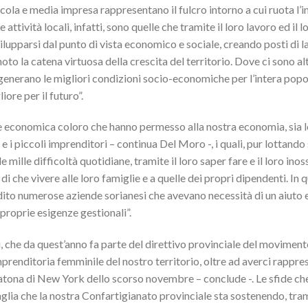
iccola e media impresa rappresentano il fulcro intorno a cui ruota l’i
ttività locali, infatti, sono quelle che tramite il loro lavoro ed il l
upparsi dal punto di vista economico e sociale, creando posti di l
oto la catena virtuosa della crescita del territorio. Dove ci sono al
 si generano le migliori condizioni socio-economiche per l’intera pop
ore per il futuro”.
one economica coloro che hanno permesso alla nostra economia, sia 
ni e i piccoli imprenditori – continua Del Moro -, i quali, pur lottand
e mille difficoltà quotidiane, tramite il loro saper fare e il loro inos
di che vivere alle loro famiglie e a quelle dei propri dipendenti. In q
dito numerose aziende sorianesi che avevano necessità di un aiut
proprie esigenze gestionali”.
, che da quest’anno fa parte del direttivo provinciale del movime
prenditoria femminile del nostro territorio, oltre ad averci rappre
tona di New York dello scorso novembre – conclude -. Le sfide che
glia che la nostra Confartigianato provinciale sta sostenendo, tram