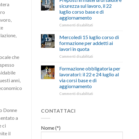
13
con
nell’interesse
ntera
pubblicata
sicurezza sul lavoro, il 22
Lug
battute
di
la
luglio corso base e di
oro
ironiche
imprese
legge
aggiornamento
e
avoro,
e
che
paragoni
cittadini”
stanzia
su
Commenti disabilitati
te
suggestivi”
300
Preposti
olazione,
milioni
in
Mercoledì 15 luglio corso di
13
di
materia
formazione per addetti ai
Lug
euro
di
lavori in quota
per
salute
l’autotrasporto
su
locale che
Commenti disabilitati
e
Mercoledì
sicurezza
o spesso
15
sul
Formazione obbligatoria per
13
sidabile
luglio
lavoro,
lavoratori: il 22 e 24 luglio al
Lug
corso
il
via corsi base e di
uesti anni,
di
22
aggiornamento
o economico
formazione
luglio
per
corso
su
Commenti disabilitati
addetti
base
Formazione
ai
e
obbligatoria
lavori
di
per
nto Donne
CONTATTACI
in
aggiornamento
lavoratori:
sentato a
quota
il
 ci
22
Nome (*)
e
ite il
24