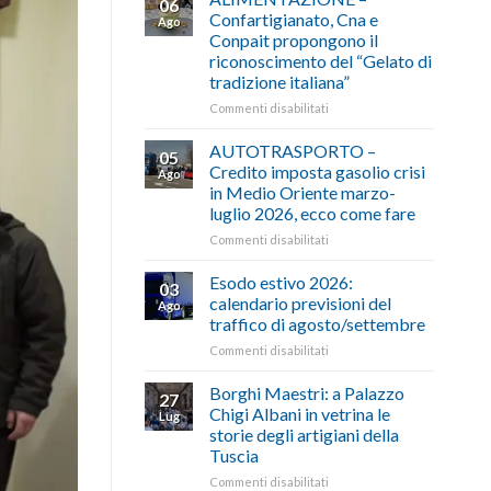
06
Confartigianato, Cna e
Ago
Conpait propongono il
riconoscimento del “Gelato di
tradizione italiana”
su
Commenti disabilitati
ALIMENTAZIONE
–
AUTOTRASPORTO –
05
Confartigianato,
Credito imposta gasolio crisi
Ago
Cna
in Medio Oriente marzo-
e
luglio 2026, ecco come fare
Conpait
propongono
su
Commenti disabilitati
il
AUTOTRASPORTO
riconoscimento
–
Esodo estivo 2026:
03
del
Credito
calendario previsioni del
Ago
“Gelato
imposta
traffico di agosto/settembre
di
gasolio
tradizione
su
Commenti disabilitati
crisi
italiana”
Esodo
in
estivo
Medio
Borghi Maestri: a Palazzo
27
2026:
Oriente
Chigi Albani in vetrina le
Lug
calendario
marzo-
storie degli artigiani della
previsioni
luglio
Tuscia
del
2026,
traffico
ecco
su
Commenti disabilitati