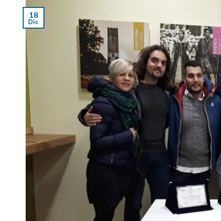
18
Dic