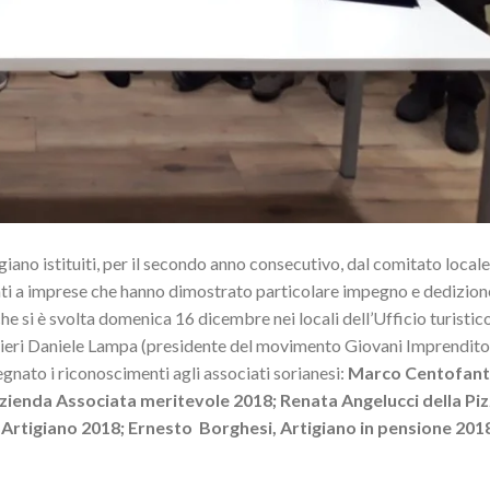
giano istituiti, per il secondo anno consecutivo, dal comitato locale
ati a imprese che hanno dimostrato particolare impegno e dedizion
e si è svolta domenica 16 dicembre nei locali dell’Ufficio turistico
glieri Daniele Lampa (presidente del movimento Giovani Imprenditor
nato i riconoscimenti agli associati sorianesi:
Marco Centofanti
 Azienda Associata meritevole 2018; Renata Angelucci della Piz
Artigiano 2018; Ernesto Borghesi, Artigiano in pensione 201