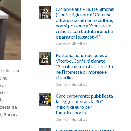
di
come
Borghi
agosto/settembre
fare
Maestri:
Ciclabile alla Pila, De Simone:
23
a
(Confartigianato): “Comune
Lug
Palazzo
oltranzista nel non ascoltare,
Chigi
non si possono affrontare le
Albani
criticità con battute ironiche
in
e paragoni suggestivi”
vetrina
le
su
Commenti disabilitati
storie
Ciclabile
degli
alla
Rottamazione quinquies a
22
artigiani
Pila,
Viterbo, Confartigianato:
Lug
della
De
“Accolta una nostra richiesta
Tuscia
Simone:
 di Soriano
nell’interesse di imprese e
(Confartigianato):
cittadini”
e nel
“Comune
oltranzista
 di
su
Commenti disabilitati
nel
Rottamazione
i di
non
quinquies
Caro carburante: pubblicata
14
ascoltare,
,
a
la legge che stanzia 300
Lug
non
Viterbo,
zeria da
milioni di euro per
si
Confartigianato:
l’autotrasporto
possono
8; Aurora
“Accolta
affrontare
una
su
Commenti disabilitati
le
nostra
Caro
criticità
richiesta
carburante:
Preposti in materia di salute e