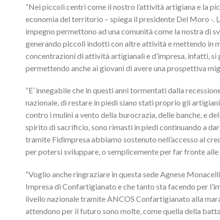
“Nei piccoli centri come il nostro l’attività artigiana e la p
economia del territorio – spiega il presidente Del Moro -. Le a
impegno permettono ad una comunità come la nostra di svil
generando piccoli indotti con altre attività e mettendo in m
concentrazioni di attività artigianali e d’impresa, infatti,
permettendo anche ai giovani di avere una prospettiva migli
“E’ innegabile che in questi anni tormentati dalla recessi
nazionale, di restare in piedi siano stati proprio gli artigia
contro i mulini a vento della burocrazia, delle banche, e dell
spirito di sacrificio, sono rimasti in piedi continuando a dar 
tramite Fidimpresa abbiamo sostenuto nell’accesso al cre
per potersi sviluppare, o semplicemente per far fronte alle 
“Voglio anche ringraziare in questa sede Agnese Monacelli
Impresa di Confartigianato e che tanto sta facendo per l’im
livello nazionale tramite ANCOS Confartigianato alla mara
attendono per il futuro sono molte, come quella della batta