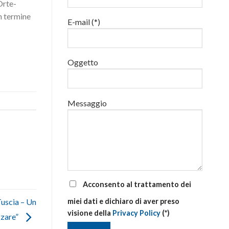
Orte-
luglio
al
n termine
E-mail (*)
via
corsi
base
e
di
Oggetto
aggiornamento
Messaggio
Acconsento al trattamento dei
Tuscia – Un
miei dati e dichiaro di aver preso
visione della
Privacy Policy
(*)
zzare”