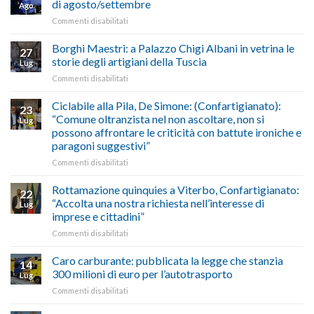
di agosto/settembre
Ago
imposta
del
su
Commenti disabilitati
gasolio
“Gelato
Esodo
crisi
di
estivo
Borghi Maestri: a Palazzo Chigi Albani in vetrina le
in
tradizione
27
2026:
Medio
italiana”
storie degli artigiani della Tuscia
Lug
calendario
Oriente
su
Commenti disabilitati
previsioni
marzo-
Borghi
del
luglio
Maestri:
Ciclabile alla Pila, De Simone: (Confartigianato):
traffico
2026,
23
a
di
“Comune oltranzista nel non ascoltare, non si
ecco
Lug
Palazzo
agosto/settembre
come
possono affrontare le criticità con battute ironiche e
Chigi
fare
paragoni suggestivi”
Albani
in
su
Commenti disabilitati
vetrina
Ciclabile
le
alla
Rottamazione quinquies a Viterbo, Confartigianato:
22
storie
Pila,
“Accolta una nostra richiesta nell’interesse di
Lug
degli
De
imprese e cittadini”
artigiani
Simone:
della
su
Commenti disabilitati
(Confartigianato):
Tuscia
Rottamazione
“Comune
quinquies
oltranzista
Caro carburante: pubblicata la legge che stanzia
14
a
nel
300 milioni di euro per l’autotrasporto
Lug
Viterbo,
non
su
Commenti disabilitati
Confartigianato:
ascoltare,
Caro
“Accolta
non
carburante: