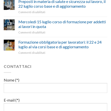
Preposti in materia di salute e sicurezza sul lavoro, il
una
si
13
pubblicata
nostra
possono
22 luglio corso base e di aggiornamento
Lug
la
richiesta
affrontare
su
Commenti disabilitati
legge
nell’interesse
le
Preposti
che
di
criticità
in
Mercoledì 15 luglio corso di formazione per addetti
stanzia
imprese
con
13
materia
300
ai lavori in quota
e
battute
Lug
di
milioni
cittadini”
ironiche
su
Commenti disabilitati
salute
di
e
Mercoledì
e
euro
paragoni
15
Formazione obbligatoria per lavoratori: il 22 e 24
sicurezza
per
13
suggestivi”
luglio
sul
luglio al via corsi base e di aggiornamento
l’autotrasporto
Lug
corso
lavoro,
su
Commenti disabilitati
di
il
Formazione
formazione
22
obbligatoria
per
luglio
per
CONTATTACI
addetti
corso
lavoratori:
ai
base
il
lavori
e
22
in
Nome (*)
di
e
quota
aggiornamento
24
luglio
al
via
E-mail (*)
corsi
base