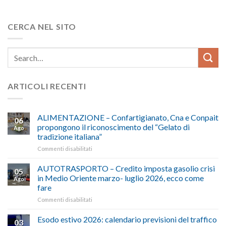
CERCA NEL SITO
ARTICOLI RECENTI
ALIMENTAZIONE – Confartigianato, Cna e Conpait
06
propongono il riconoscimento del “Gelato di
Ago
tradizione italiana”
su
Commenti disabilitati
ALIMENTAZIONE
–
AUTOTRASPORTO – Credito imposta gasolio crisi
05
Confartigianato,
in Medio Oriente marzo- luglio 2026, ecco come
Ago
Cna
fare
e
su
Commenti disabilitati
Conpait
AUTOTRASPORTO
propongono
–
il
Esodo estivo 2026: calendario previsioni del traffico
03
Credito
riconoscimento