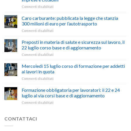
artigiani
Simone:
della
su
Commenti disabilitati
(Confartigianato):
Tuscia
Rottamazione
“Comune
quinquies
oltranzista
Caro carburante: pubblicata la legge che stanzia
14
a
nel
300 milioni di euro per l’autotrasporto
Lug
Viterbo,
non
su
Commenti disabilitati
Confartigianato:
ascoltare,
Caro
“Accolta
non
carburante:
Preposti in materia di salute e sicurezza sul lavoro, il
una
si
13
pubblicata
nostra
possono
22 luglio corso base e di aggiornamento
Lug
la
richiesta
affrontare
su
Commenti disabilitati
legge
nell’interesse
le
Preposti
che
di
criticità
in
Mercoledì 15 luglio corso di formazione per addetti
stanzia
imprese
con
13
materia
300
ai lavori in quota
e
battute
Lug
di
milioni
cittadini”
ironiche
su
Commenti disabilitati
salute
di
e
Mercoledì
e
euro
paragoni
15
Formazione obbligatoria per lavoratori: il 22 e 24
sicurezza
per
13
suggestivi”
luglio
sul
luglio al via corsi base e di aggiornamento
l’autotrasporto
Lug
corso
lavoro,
su
Commenti disabilitati
di
il
Formazione
formazione
22
obbligatoria
per
luglio
per
CONTATTACI
addetti
corso
lavoratori:
ai
base
il
lavori
e