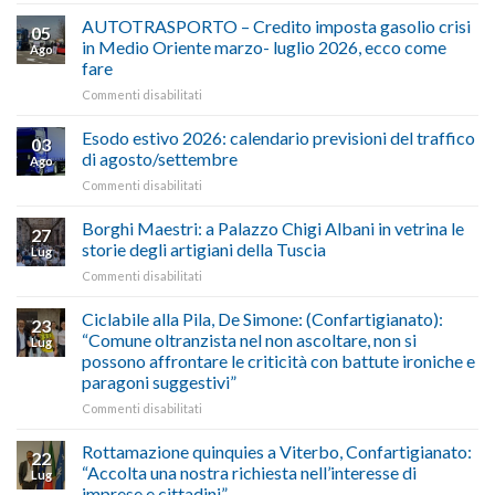
ALIMENTAZIONE
–
AUTOTRASPORTO – Credito imposta gasolio crisi
05
Confartigianato,
in Medio Oriente marzo- luglio 2026, ecco come
Ago
Cna
fare
e
su
Commenti disabilitati
Conpait
AUTOTRASPORTO
propongono
–
il
Esodo estivo 2026: calendario previsioni del traffico
03
Credito
riconoscimento
di agosto/settembre
Ago
imposta
del
su
Commenti disabilitati
gasolio
“Gelato
Esodo
crisi
di
estivo
Borghi Maestri: a Palazzo Chigi Albani in vetrina le
in
tradizione
27
2026:
Medio
italiana”
storie degli artigiani della Tuscia
Lug
calendario
Oriente
su
Commenti disabilitati
previsioni
marzo-
Borghi
del
luglio
Maestri:
Ciclabile alla Pila, De Simone: (Confartigianato):
traffico
2026,
23
a
di
“Comune oltranzista nel non ascoltare, non si
ecco
Lug
Palazzo
agosto/settembre
come
possono affrontare le criticità con battute ironiche e
Chigi
fare
paragoni suggestivi”
Albani
in
su
Commenti disabilitati
vetrina
Ciclabile
le
alla
Rottamazione quinquies a Viterbo, Confartigianato:
22
storie
Pila,
“Accolta una nostra richiesta nell’interesse di
Lug
degli
De
imprese e cittadini”