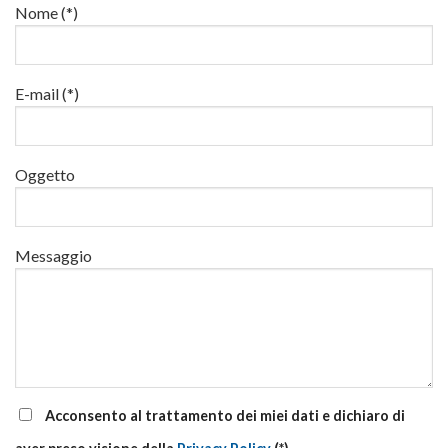
22
in
Nome (*)
di
e
quota
aggiornamento
24
luglio
al
via
E-mail (*)
corsi
base
e
di
Oggetto
aggiornamento
Messaggio
Acconsento al trattamento dei miei dati e dichiaro di