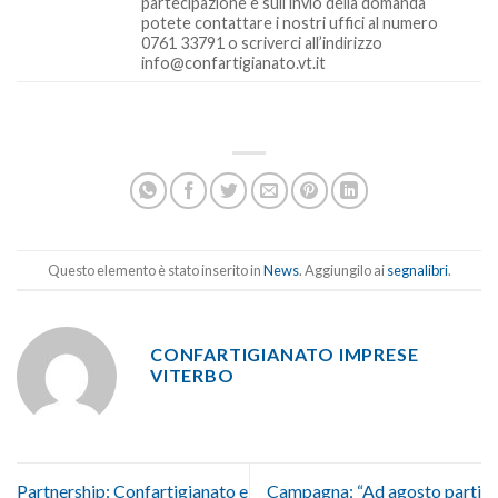
partecipazione e sull’invio della domanda
potete contattare i nostri uffici al numero
0761 33791 o scriverci all’indirizzo
info@confartigianato.vt.it
Questo elemento è stato inserito in
News
. Aggiungilo ai
segnalibri
.
CONFARTIGIANATO IMPRESE
VITERBO
Partnership: Confartigianato e
Campagna: “Ad agosto parti