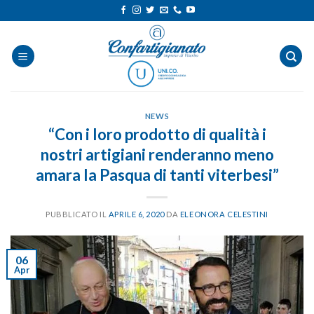
Salta
ai
contenuti
NEWS
“Con i loro prodotto di qualità i
nostri artigiani renderanno meno
amara la Pasqua di tanti viterbesi”
PUBBLICATO IL
APRILE 6, 2020
DA
ELEONORA CELESTINI
06
Apr