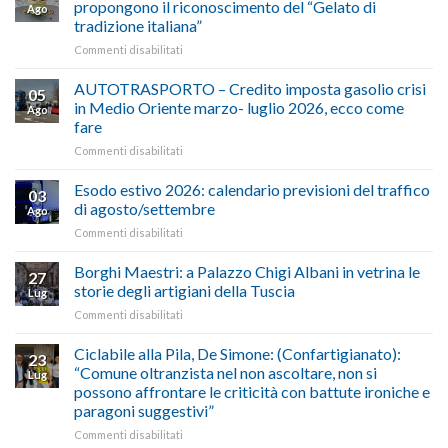
propongono il riconoscimento del “Gelato di
Ago
tradizione italiana”
su
Commenti disabilitati
ALIMENTAZIONE
–
AUTOTRASPORTO – Credito imposta gasolio crisi
05
Confartigianato,
in Medio Oriente marzo- luglio 2026, ecco come
Ago
Cna
fare
e
su
Commenti disabilitati
Conpait
AUTOTRASPORTO
propongono
–
il
Esodo estivo 2026: calendario previsioni del traffico
03
Credito
riconoscimento
di agosto/settembre
Ago
imposta
del
su
Commenti disabilitati
gasolio
“Gelato
Esodo
crisi
di
estivo
Borghi Maestri: a Palazzo Chigi Albani in vetrina le
in
tradizione
27
2026:
Medio
italiana”
storie degli artigiani della Tuscia
Lug
calendario
Oriente
su
Commenti disabilitati
previsioni
marzo-
Borghi
del
luglio
Maestri:
Ciclabile alla Pila, De Simone: (Confartigianato):
traffico
2026,
23
a
di
“Comune oltranzista nel non ascoltare, non si
ecco
Lug
Palazzo
agosto/settembre
come
possono affrontare le criticità con battute ironiche e
Chigi
fare
paragoni suggestivi”
Albani
in
su
Commenti disabilitati