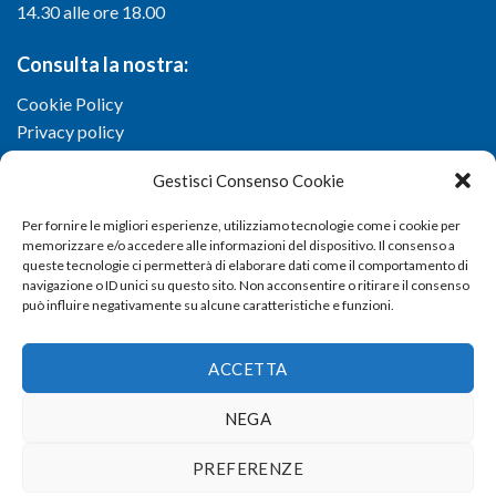
14.30 alle ore 18.00
Consulta la nostra:
Cookie Policy
Privacy policy
Gestisci Consenso Cookie
Per fornire le migliori esperienze, utilizziamo tecnologie come i cookie per
memorizzare e/o accedere alle informazioni del dispositivo. Il consenso a
queste tecnologie ci permetterà di elaborare dati come il comportamento di
navigazione o ID unici su questo sito. Non acconsentire o ritirare il consenso
può influire negativamente su alcune caratteristiche e funzioni.
ACCETTA
NEGA
Copyright 2026 ©
Confartigianato imprese di Viterbo
- Via I.
PREFERENZE
Garbini, 29/G - 01100 Viterbo (VT) - Tel 0761 33791 - Fax 0761