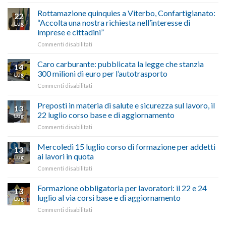
vetrina
Ciclabile
le
alla
Rottamazione quinquies a Viterbo, Confartigianato:
22
storie
Pila,
“Accolta una nostra richiesta nell’interesse di
Lug
degli
De
imprese e cittadini”
artigiani
Simone:
della
su
Commenti disabilitati
(Confartigianato):
Tuscia
Rottamazione
“Comune
quinquies
oltranzista
Caro carburante: pubblicata la legge che stanzia
14
a
nel
300 milioni di euro per l’autotrasporto
Lug
Viterbo,
non
su
Commenti disabilitati
Confartigianato:
ascoltare,
Caro
“Accolta
non
carburante:
Preposti in materia di salute e sicurezza sul lavoro, il
una
si
13
pubblicata
nostra
possono
22 luglio corso base e di aggiornamento
Lug
la
richiesta
affrontare
su
Commenti disabilitati
legge
nell’interesse
le
Preposti
che
di
criticità
in
Mercoledì 15 luglio corso di formazione per addetti
stanzia
imprese
con
13
materia
300
ai lavori in quota
e
battute
Lug
di
milioni
cittadini”
ironiche
su
Commenti disabilitati
salute
di
e
Mercoledì
e
euro
paragoni
15
Formazione obbligatoria per lavoratori: il 22 e 24
sicurezza
per
13
suggestivi”
luglio
sul
luglio al via corsi base e di aggiornamento
l’autotrasporto
Lug
corso
lavoro,
su
Commenti disabilitati
di
il
Formazione
formazione
22