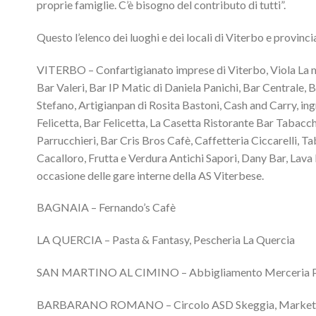
proprie famiglie. C’è bisogno del contributo di tutti”.
Questo l’elenco dei luoghi e dei locali di Viterbo e provinc
VITERBO – Confartigianato imprese di Viterbo, Viola La mi
Bar Valeri, Bar IP Matic di Daniela Panichi, Bar Centrale,
Stefano, Artigianpan di Rosita Bastoni, Cash and Carry, in
Felicetta, Bar Felicetta, La Casetta Ristorante Bar Tabacch
Parrucchieri, Bar Cris Bros Cafè, Caffetteria Ciccarelli, 
Cacalloro, Frutta e Verdura Antichi Sapori, Dany Bar, Lava 
occasione delle gare interne della AS Viterbese.
BAGNAIA – Fernando’s Cafè
LA QUERCIA – Pasta & Fantasy, Pescheria La Quercia
SAN MARTINO AL CIMINO – Abbigliamento Merceria Patrizi
BARBARANO ROMANO – Circolo ASD Skeggia, Market F.lli