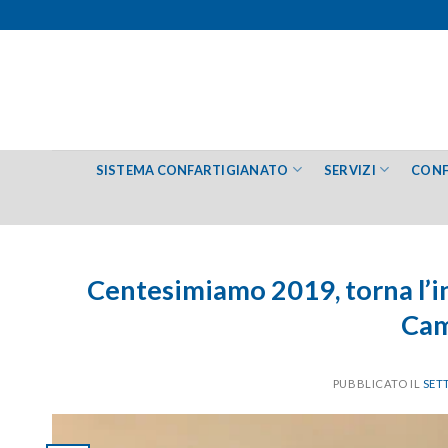
Salta
ai
contenuti
SISTEMA CONFARTIGIANATO
SERVIZI
CONF
Centesimiamo 2019, torna l’ini
Cam
PUBBLICATO IL
SET