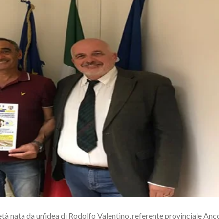
età nata da un’idea di Rodolfo Valentino, referente provinciale Anc