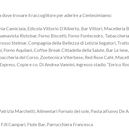
ia dove trovare il raccoglitore per aderire a Centesimiamo:
a Camiciaia, Edicola Vittorio D’Alberto, Bar Vittori, Macelleria B
 Buenavista Ristobar, Forno Biscetti, Forno Fontecedro, Tabaccheri
grosso Stelmar, Compagnia della Bellezza di Letizia Segatori, Tratt
i, Forno Aquilani, Coffee Break Cittadella della Salute, Bar Le Iene
Tabaccheria del Corso, Zootecnica Viterbese, Red Rose Cafè, Macell
Express, Copie e co. Di Andrea Vannini, ingresso stadio “Enrico Roc
a Marchetti, Alimentari Fornaio del sole, Pasta all’uovo De A
 Campari, Flute Bar, Parrucchiera Francesca