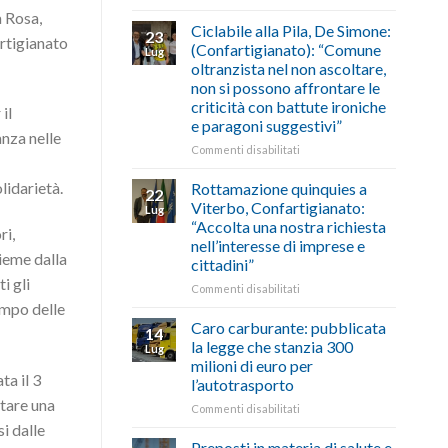
di
come
Borghi
a Rosa,
agosto/settembre
fare
Maestri:
Ciclabile alla Pila, De Simone:
23
rtigianato
a
(Confartigianato): “Comune
Lug
Palazzo
oltranzista nel non ascoltare,
Chigi
non si possono affrontare le
Albani
criticità con battute ironiche
in
il
e paragoni suggestivi”
vetrina
anza nelle
le
su
Commenti disabilitati
storie
Ciclabile
degli
alla
lidarietà.
Rottamazione quinquies a
22
artigiani
Pila,
Viterbo, Confartigianato:
Lug
della
De
“Accolta una nostra richiesta
Tuscia
ri,
Simone:
nell’interesse di imprese e
(Confartigianato):
ieme dalla
cittadini”
“Comune
i gli
oltranzista
su
Commenti disabilitati
nel
Rottamazione
ampo delle
non
quinquies
Caro carburante: pubblicata
14
ascoltare,
a
la legge che stanzia 300
Lug
non
Viterbo,
milioni di euro per
si
Confartigianato:
ta il 3
l’autotrasporto
possono
“Accolta
etare una
affrontare
una
su
Commenti disabilitati
le
nostra
Caro
si dalle
criticità
richiesta
carburante:
Preposti in materia di salute e