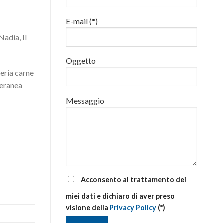
luglio
al
E-mail (*)
via
corsi
adia, Il
base
e
di
Oggetto
aggiornamento
eria carne
teranea
Messaggio
Acconsento al trattamento dei
miei dati e dichiaro di aver preso
visione della
Privacy Policy
(*)