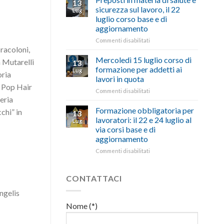
13
con
nell’interesse
pubblicata
sicurezza sul lavoro, il 22
Lug
battute
di
la
luglio corso base e di
ironiche
imprese
legge
aggiornamento
e
e
che
paragoni
cittadini”
stanzia
su
Commenti disabilitati
suggestivi”
racoloni,
300
Preposti
milioni
in
Mercoledì 15 luglio corso di
a Mutarelli
13
di
materia
formazione per addetti ai
Lug
oria
euro
di
lavori in quota
per
salute
, Pop Hair
l’autotrasporto
su
Commenti disabilitati
e
eria
Mercoledì
sicurezza
15
sul
Formazione obbligatoria per
chi” in
13
luglio
lavoro,
lavoratori: il 22 e 24 luglio al
Lug
corso
il
via corsi base e di
di
22
aggiornamento
formazione
luglio
per
corso
su
Commenti disabilitati
addetti
base
Formazione
ai
e
obbligatoria
lavori
di
per
CONTATTACI
in
aggiornamento
lavoratori:
ngelis
quota
il
22
Nome (*)
e
24