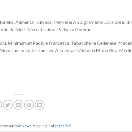
la, Alimentari Silvana, Merceria Abbigliamento, L’Emporio di N
armio da Meri, Mercatissimo, Pallucca Gomme
ioni, Minimarket Paolo e Francesca, Tabaccheria Cellenese, Macell
onia acconciature unisex, Alimentari Michetti Maria Rita, Medi
to inserito in
News
. Aggiungilo ai
segnalibri
.