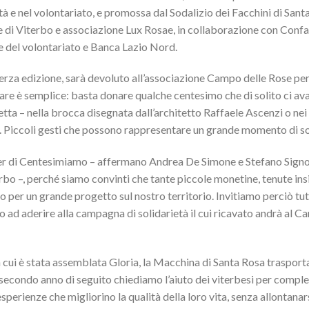
tà e nel volontariato, e promossa dal Sodalizio dei Facchini di Sant
 di Viterbo e associazione Lux Rosae, in collaborazione con Confa
 del volontariato e Banca Lazio Nord.
 terza edizione, sarà devoluto all’associazione Campo delle Rose per 
are è semplice: basta donare qualche centesimo che di solito ci av
tta – nella brocca disegnata dall’architetto Raffaele Ascenzi o nei
cia. Piccoli gesti che possono rappresentare un grande momento di so
er di Centesimiamo – affermano Andrea De Simone e Stefano Signo
rbo –, perché siamo convinti che tante piccole monetine, tenute ins
 per un grande progetto sul nostro territorio. Invitiamo perciò tutt
 ad aderire alla campagna di solidarietà il cui ricavato andrà al C
n cui è stata assemblata Gloria, la Macchina di Santa Rosa trasporta
 secondo anno di seguito chiediamo l’aiuto dei viterbesi per compl
esperienze che migliorino la qualità della loro vita, senza allontanar