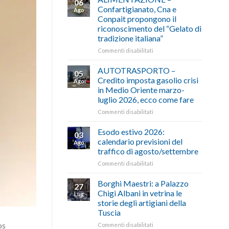
06
Confartigianato, Cna e
Ago
Conpait propongono il
riconoscimento del “Gelato di
tradizione italiana”
su
Commenti disabilitati
ALIMENTAZIONE
–
AUTOTRASPORTO –
05
Confartigianato,
Credito imposta gasolio crisi
Ago
Cna
in Medio Oriente marzo-
e
luglio 2026, ecco come fare
Conpait
propongono
su
Commenti disabilitati
il
AUTOTRASPORTO
riconoscimento
–
Esodo estivo 2026:
03
del
Credito
calendario previsioni del
Ago
“Gelato
imposta
traffico di agosto/settembre
di
gasolio
tradizione
su
Commenti disabilitati
crisi
italiana”
Esodo
in
estivo
Medio
Borghi Maestri: a Palazzo
27
2026:
Oriente
Chigi Albani in vetrina le
Lug
calendario
marzo-
storie degli artigiani della
previsioni
luglio
Tuscia
del
2026,
os
traffico
ecco
su
Commenti disabilitati