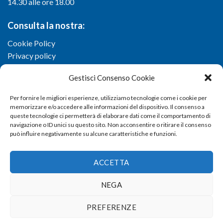
14.30 alle ore 18.00
Consulta la nostra:
Cookie Policy
Privacy policy
Gestisci Consenso Cookie
Per fornire le migliori esperienze, utilizziamo tecnologie come i cookie per
memorizzare e/o accedere alle informazioni del dispositivo. Il consenso a
queste tecnologie ci permetterà di elaborare dati come il comportamento di
navigazione o ID unici su questo sito. Non acconsentire o ritirare il consenso
può influire negativamente su alcune caratteristiche e funzioni.
ACCETTA
NEGA
Copyright 2026 ©
Confartigianato imprese di Viterbo
- Via I.
PREFERENZE
Garbini, 29/G - 01100 Viterbo (VT) - Tel 0761 33791 - Fax 0761