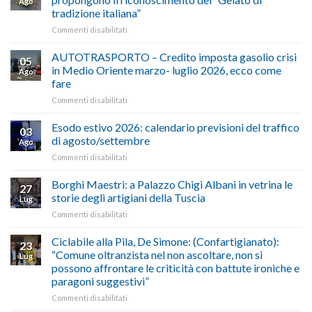
Ago
tradizione italiana”
su
Commenti disabilitati
ALIMENTAZIONE
–
AUTOTRASPORTO – Credito imposta gasolio crisi
05
Confartigianato,
in Medio Oriente marzo- luglio 2026, ecco come
Ago
Cna
fare
e
su
Commenti disabilitati
Conpait
AUTOTRASPORTO
propongono
–
il
Esodo estivo 2026: calendario previsioni del traffico
03
Credito
riconoscimento
di agosto/settembre
Ago
imposta
del
su
Commenti disabilitati
gasolio
“Gelato
Esodo
crisi
di
estivo
Borghi Maestri: a Palazzo Chigi Albani in vetrina le
in
tradizione
27
2026:
Medio
italiana”
storie degli artigiani della Tuscia
Lug
calendario
Oriente
su
Commenti disabilitati
previsioni
marzo-
Borghi
del
luglio
Maestri:
Ciclabile alla Pila, De Simone: (Confartigianato):
traffico
2026,
23
a
di
“Comune oltranzista nel non ascoltare, non si
ecco
Lug
Palazzo
agosto/settembre
come
possono affrontare le criticità con battute ironiche e
Chigi
fare
paragoni suggestivi”
Albani
in
su
Commenti disabilitati
vetrina
Ciclabile