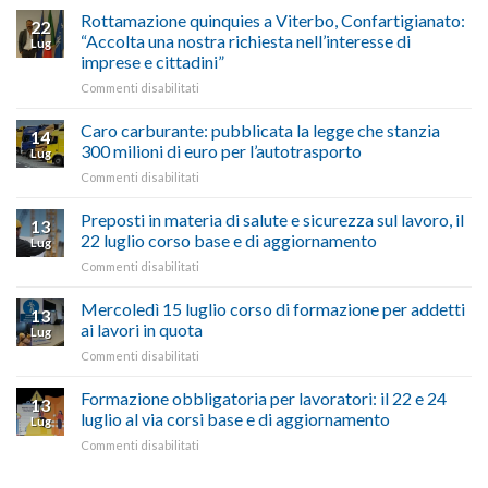
le
alla
Rottamazione quinquies a Viterbo, Confartigianato:
22
storie
Pila,
“Accolta una nostra richiesta nell’interesse di
Lug
degli
De
imprese e cittadini”
artigiani
Simone:
della
su
Commenti disabilitati
(Confartigianato):
Tuscia
Rottamazione
“Comune
quinquies
oltranzista
Caro carburante: pubblicata la legge che stanzia
14
a
nel
300 milioni di euro per l’autotrasporto
Lug
Viterbo,
non
su
Commenti disabilitati
Confartigianato:
ascoltare,
Caro
“Accolta
non
carburante:
Preposti in materia di salute e sicurezza sul lavoro, il
una
si
13
pubblicata
nostra
possono
22 luglio corso base e di aggiornamento
Lug
la
richiesta
affrontare
su
Commenti disabilitati
legge
nell’interesse
le
Preposti
che
di
criticità
in
Mercoledì 15 luglio corso di formazione per addetti
stanzia
imprese
con
13
materia
300
ai lavori in quota
e
battute
Lug
di
milioni
cittadini”
ironiche
su
Commenti disabilitati
salute
di
e
Mercoledì
e
euro
paragoni
15
Formazione obbligatoria per lavoratori: il 22 e 24
sicurezza
per
13
suggestivi”
luglio
sul
luglio al via corsi base e di aggiornamento
l’autotrasporto
Lug
corso
lavoro,
su
Commenti disabilitati
di
il
Formazione
formazione
22
obbligatoria
per
luglio