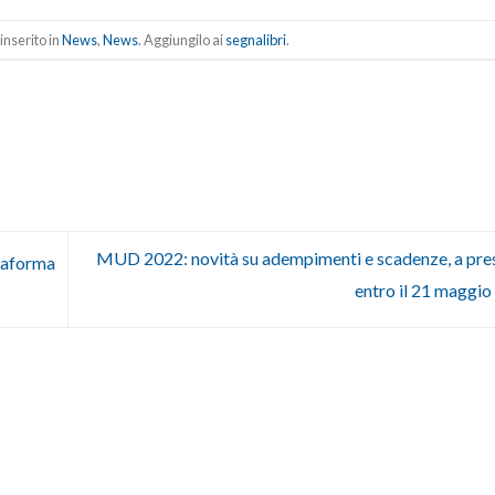
inserito in
News
,
News
. Aggiungilo ai
segnalibri
.
MUD 2022: novità su adempimenti e scadenze, a pre
ttaforma
entro il 21 maggi