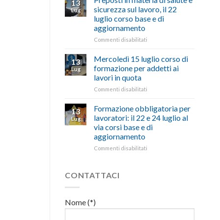
13
con
nell’interesse
pubblicata
sicurezza sul lavoro, il 22
Lug
battute
di
la
luglio corso base e di
ironiche
imprese
legge
aggiornamento
e
e
che
paragoni
cittadini”
stanzia
su
Commenti disabilitati
suggestivi”
300
Preposti
milioni
in
Mercoledì 15 luglio corso di
13
di
materia
formazione per addetti ai
Lug
euro
di
lavori in quota
per
salute
l’autotrasporto
su
Commenti disabilitati
e
Mercoledì
sicurezza
15
sul
Formazione obbligatoria per
13
luglio
lavoro,
lavoratori: il 22 e 24 luglio al
Lug
corso
il
via corsi base e di
di
22
aggiornamento
formazione
luglio
per
corso
su
Commenti disabilitati
addetti
base
Formazione
ai
e
obbligatoria
lavori
di
per
CONTATTACI
in
aggiornamento
lavoratori:
quota
il
22
Nome (*)
e
24