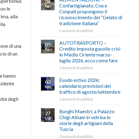
 Superbonus
06
Confartigianato, Cna e
Ago
con le
Conpait propongono il
ima, alla
riconoscimento del “Gelato di
tradizione italiana”
lla
su
Commenti disabilitati
ALIMENTAZIONE
–
AUTOTRASPORTO –
05
ione di una
Confartigianato,
Credito imposta gasolio crisi
Ago
Cna
cio di un
in Medio Oriente marzo-
e
luglio 2026, ecco come fare
Conpait
propongono
su
Commenti disabilitati
il
AUTOTRASPORTO
he hanno
riconoscimento
–
Esodo estivo 2026:
03
esidente
del
Credito
calendario previsioni del
Ago
“Gelato
imposta
traffico di agosto/settembre
di
gasolio
oltà degli
tradizione
su
Commenti disabilitati
crisi
italiana”
Esodo
in
estivo
Medio
Borghi Maestri: a Palazzo
27
2026:
Oriente
Chigi Albani in vetrina le
Lug
calendario
marzo-
storie degli artigiani della
previsioni
luglio
Tuscia
del
2026,
traffico
ecco
su
Commenti disabilitati