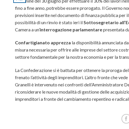
Il termine del 30 giugno per effettuare il 30% dei lavori ne
fino a fine anno, potrebbe essere prorogato. Il Governo non 
previsioni inserite nel documento di finanza pubblica per i
possibilità di un rinvio è stato ieri il
Sottosegretario all’
Camera a un’
interrogazione parlamentare
presentata dai
Confartigianato
apprezza
la disponibilità annunciata d
misura necessaria per offrire alle imprese del settore costru
settore fondamentale per la nostra economia e per la trans
La Confederazione si è battuta per ottenere la proroga del
frenato l’attività degli imprenditori. L’altro fronte che ve
Granelli è intervenuto nei confronti dell’Amministratore De
riconsiderare le nuove modalità di gestione delle acquisizion
imprenditori a fronte del cambiamento repentino e radicale