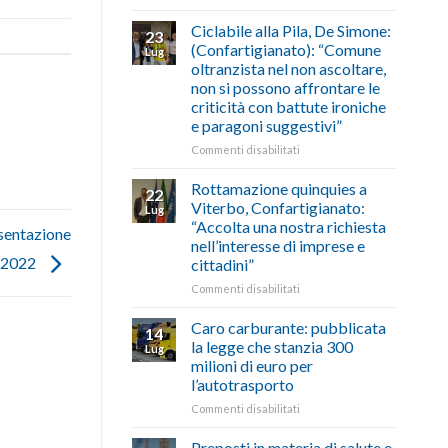
di
come
Borghi
agosto/settembre
fare
Maestri:
Ciclabile alla Pila, De Simone:
23
a
(Confartigianato): “Comune
Lug
Palazzo
oltranzista nel non ascoltare,
Chigi
non si possono affrontare le
Albani
criticità con battute ironiche
in
e paragoni suggestivi”
vetrina
le
su
Commenti disabilitati
storie
Ciclabile
degli
alla
Rottamazione quinquies a
22
artigiani
Pila,
Viterbo, Confartigianato:
Lug
della
De
“Accolta una nostra richiesta
Tuscia
sentazione
Simone:
nell’interesse di imprese e
(Confartigianato):
o 2022
cittadini”
“Comune
oltranzista
su
Commenti disabilitati
nel
Rottamazione
non
quinquies
Caro carburante: pubblicata
14
ascoltare,
a
la legge che stanzia 300
Lug
non
Viterbo,
milioni di euro per
si
Confartigianato:
l’autotrasporto
possono
“Accolta
affrontare
una
su
Commenti disabilitati
le
nostra
Caro
criticità
richiesta
carburante:
Preposti in materia di salute e