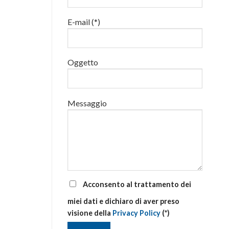
luglio
al
E-mail (*)
via
corsi
base
e
di
Oggetto
aggiornamento
Messaggio
Acconsento al trattamento dei
miei dati e dichiaro di aver preso
visione della
Privacy Policy
(*)