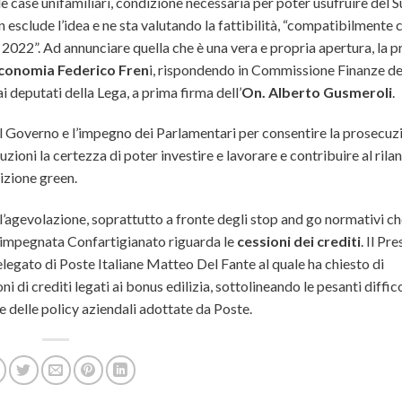
lle case unifamiliari, condizione necessaria per poter usufruire del
esclude l’idea e ne sta valutando la fattibilità, “compatibilmente 
l 2022”.
Ad annunciare quella che è una vera e propria apertura, la pr
Economia Federico Fren
i, rispondendo in Commissione Finanze de
 deputati della Lega, a prima firma dell’
On. Alberto Gusmeroli
.
al Governo e l’impegno dei Parlamentari per consentire la prosecuz
zioni la certezza di poter investire e lavorare e contribuire al rilan
izione green.
l’agevolazione, soprattutto a fronte degli stop and go normativi c
de impegnata Confartigianato riguarda le
cessioni dei crediti
. Il Pr
legato di Poste Italiane Matteo Del Fante al quale ha chiesto di
i di crediti legati ai bonus edilizia, sottolineando le pesanti diffic
 delle policy aziendali adottate da Poste.