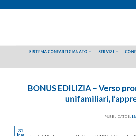
Salta
ai
contenuti
SISTEMA CONFARTIGIANATO
SERVIZI
CONF
BONUS EDILIZIA – Verso prorog
unifamiliari, l’app
PUBBLICATO IL
MA
31
Mar