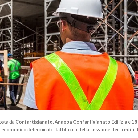
osta da
Confartigianato
,
Anaepa Confartigianato Edilizia
e
18
t economico
determinato dal
blocco della cessione dei crediti