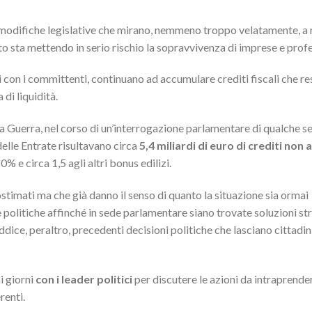
difiche legislative che mirano, nemmeno troppo velatamente, a ri
dito sta mettendo in serio rischio la sopravvivenza di imprese e profe
esi con i committenti, continuano ad accumulare crediti fiscali che re
di liquidità.
ia Guerra, nel corso di un’interrogazione parlamentare di qualche 
delle Entrate risultavano circa
5,4 miliardi di euro di crediti non
0% e circa 1,5 agli altri bonus edilizi.
stimati ma che già danno il senso di quanto la situazione sia ormai
e politiche affinché in sede parlamentare siano trovate soluzioni st
ce, peraltro, precedenti decisioni politiche che lasciano cittadin
i giorni
con i leader politici
per discutere le azioni da intraprende
renti.