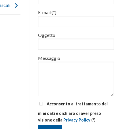
luglio
fiscali
al
E-mail (*)
via
corsi
base
e
di
Oggetto
aggiornamento
Messaggio
Acconsento al trattamento dei
miei dati e dichiaro di aver preso
visione della
Privacy Policy
(*)