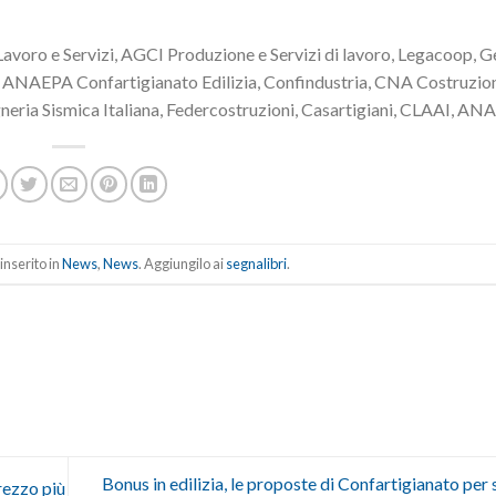
voro e Servizi, AGCI Produzione e Servizi di lavoro, Legacoop, G
 ANAEPA Confartigianato Edilizia, Confindustria, CNA Costruzion
eria Sismica Italiana, Federcostruzioni, Casartigiani, CLAAI, ANA
inserito in
News
,
News
. Aggiungilo ai
segnalibri
.
Bonus in edilizia, le proposte di Confartigianato per 
ezzo più