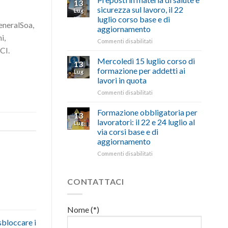
13
con
nell’interesse
pubblicata
sicurezza sul lavoro, il 22
Lug
battute
di
la
luglio corso base e di
ironiche
imprese
legge
eneralSoa,
aggiornamento
e
e
che
i,
paragoni
cittadini”
stanzia
su
Commenti disabilitati
suggestivi”
CI.
300
Preposti
milioni
in
Mercoledì 15 luglio corso di
13
di
materia
formazione per addetti ai
Lug
euro
di
lavori in quota
per
salute
l’autotrasporto
su
Commenti disabilitati
e
Mercoledì
sicurezza
15
sul
Formazione obbligatoria per
13
luglio
lavoro,
lavoratori: il 22 e 24 luglio al
Lug
corso
il
via corsi base e di
di
22
aggiornamento
formazione
luglio
per
corso
su
Commenti disabilitati
addetti
base
Formazione
ai
e
obbligatoria
lavori
di
per
CONTATTACI
in
aggiornamento
lavoratori:
quota
il
22
Nome (*)
e
sbloccare i
24