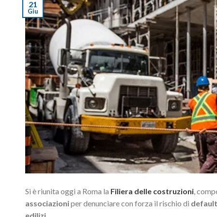
21
Giu
Si è riunita oggi a Roma la
Filiera delle costruzioni
, comp
associazioni
per denunciare con forza il rischio di
defaul
edilizi
.