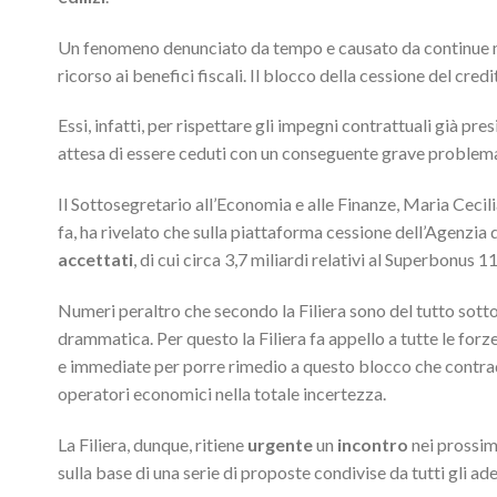
Un fenomeno denunciato da tempo e causato da continue mo
ricorso ai benefici fiscali. Il blocco della cessione del cre
Essi, infatti, per rispettare gli impegni contrattuali già pr
attesa di essere ceduti con un conseguente grave problema 
Il Sottosegretario all’Economia e alle Finanze, Maria Cecil
fa, ha rivelato che sulla piattaforma cessione dell’Agenzia 
accettati
, di cui circa 3,7 miliardi relativi al Superbonus 11
Numeri peraltro che secondo la Filiera sono del tutto sotto
drammatica. Per questo la Filiera fa appello a tutte le forz
e immediate per porre rimedio a questo blocco che contraddi
operatori economici nella totale incertezza.
La Filiera, dunque, ritiene
urgente
un
incontro
nei prossim
sulla base di una serie di proposte condivise da tutti gli ade