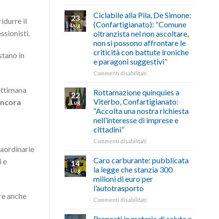
di
come
Borghi
agosto/settembre
fare
Maestri:
Ciclabile alla Pila, De Simone:
23
durre il
a
(Confartigianato): “Comune
Lug
Palazzo
ssionisti.
oltranzista nel non ascoltare,
Chigi
non si possono affrontare le
Albani
criticità con battute ironiche
in
stano in
e paragoni suggestivi”
vetrina
le
su
Commenti disabilitati
storie
Ciclabile
degli
settimana
alla
Rottamazione quinquies a
22
artigiani
Pila,
Viterbo, Confartigianato:
 ancora
Lug
della
De
“Accolta una nostra richiesta
Tuscia
Simone:
nell’interesse di imprese e
(Confartigianato):
cittadini”
“Comune
oltranzista
su
Commenti disabilitati
raordinarie
nel
Rottamazione
non
quinquies
Caro carburante: pubblicata
i e
14
ascoltare,
a
la legge che stanzia 300
Lug
non
Viterbo,
milioni di euro per
si
Confartigianato:
l’autotrasporto
possono
“Accolta
re anche
affrontare
una
su
Commenti disabilitati
le
nostra
Caro
criticità
richiesta
carburante:
Preposti in materia di salute e