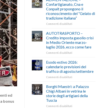
06
Confartigianato, Cna e
Ago
Conpait propongono il
riconoscimento del “Gelato di
tradizione italiana”
su
Commenti disabilitati
ALIMENTAZIONE
–
AUTOTRASPORTO –
05
Confartigianato,
Credito imposta gasolio crisi
Ago
Cna
in Medio Oriente marzo-
e
luglio 2026, ecco come fare
Conpait
propongono
su
Commenti disabilitati
il
AUTOTRASPORTO
riconoscimento
–
Esodo estivo 2026:
03
del
Credito
calendario previsioni del
Ago
“Gelato
imposta
traffico di agosto/settembre
di
gasolio
tradizione
su
Commenti disabilitati
crisi
italiana”
Esodo
in
estivo
Medio
Borghi Maestri: a Palazzo
27
2026:
Oriente
Chigi Albani in vetrina le
Lug
calendario
marzo-
 enti ed
storie degli artigiani della
previsioni
luglio
Tuscia
 da bonus
del
2026,
traffico
ecco
su
Commenti disabilitati