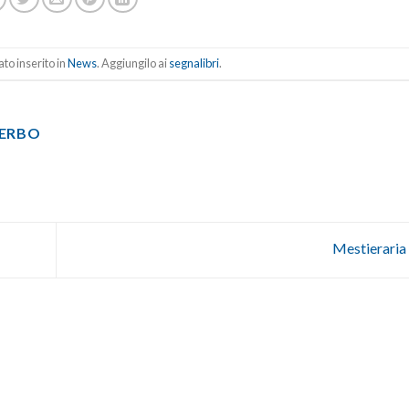
to inserito in
News
. Aggiungilo ai
segnalibri
.
TERBO
Mestierari