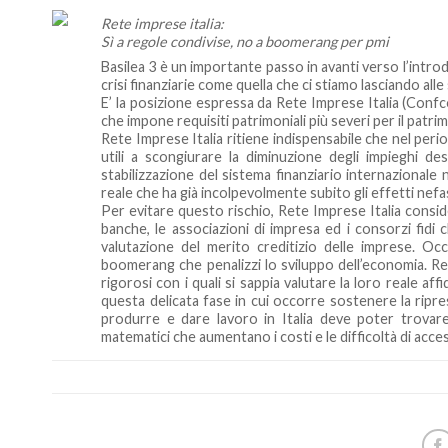
Rete imprese italia:
Sì a regole condivise, no a boomerang per pmi
Basilea 3 è un importante passo in avanti verso l’intro
crisi finanziarie come quella che ci stiamo lasciando al
E’ la posizione espressa da Rete Imprese Italia (Con
che impone requisiti patrimoniali più severi per il patri
Rete Imprese Italia ritiene indispensabile che nel peri
utili a scongiurare la diminuzione degli impieghi des
stabilizzazione del sistema finanziario internazionale
reale che ha già incolpevolmente subito gli effetti nefas
Per evitare questo rischio, Rete Imprese Italia consid
banche, le associazioni di impresa ed i consorzi fidi c
valutazione del merito creditizio delle imprese. O
boomerang che penalizzi lo sviluppo dell’economia. Ret
rigorosi con i quali si sappia valutare la loro reale affi
questa delicata fase in cui occorre sostenere la ripres
produrre e dare lavoro in Italia deve poter trovare 
matematici che aumentano i costi e le difficoltà di acces