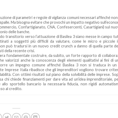
duzione di parametri e regole di vigilanza comuni necessari affinché non
le spalle. Ma bisogna evitare che provochi un impatto negativo sull’econo
fcommercio, Confartigianato, CNA, Confesercenti, Casartigiani) sul nu
monio delle banche.
odo transitorio verso l’attuazione di Basilea 3 siano messe in campo tut
tinati a soggetti più difficili da valutare, come le micro e piccole 
 non può tradursi in un nuovo credit crunch a danno di quella parte d
ti della recente crisi.
era fondamentale costruire, da subito, un forte rapporto di collabora
he valorizzi anche la conoscenza degli elementi qualitativi ai fini di 
ccorre un impegno comune affinché Basilea 3 non si traduca in un
e Imprese Italia ribadisce che gli imprenditori vogliono trovare criter
dabilità. Con ottimi risultati sul piano della solvibilità delle imprese. So
a chi chiede finanziamenti per dare vita ad un’idea imprenditoriale, pe
allo sportello bancario la necessaria fiducia, non rigidi automatism
so al credito.