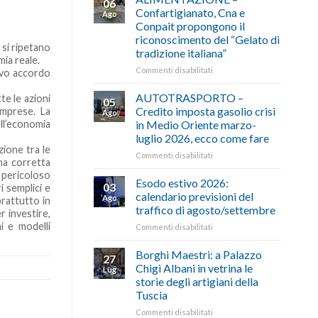
06
Confartigianato, Cna e
Ago
Conpait propongono il
riconoscimento del “Gelato di
 si ripetano
tradizione italiana”
mia reale.
su
Commenti disabilitati
ovo accordo
ALIMENTAZIONE
–
AUTOTRASPORTO –
te le azioni
05
Confartigianato,
Credito imposta gasolio crisi
imprese. La
Ago
Cna
ell’economia
in Medio Oriente marzo-
e
luglio 2026, ecco come fare
Conpait
zione tra le
propongono
su
Commenti disabilitati
una corretta
il
AUTOTRASPORTO
 pericoloso
riconoscimento
–
Esodo estivo 2026:
03
i semplici e
del
Credito
calendario previsioni del
Ago
prattutto in
“Gelato
imposta
traffico di agosto/settembre
r investire,
di
gasolio
i e modelli
tradizione
su
Commenti disabilitati
crisi
italiana”
Esodo
in
estivo
Medio
Borghi Maestri: a Palazzo
27
2026:
Oriente
Chigi Albani in vetrina le
Lug
calendario
marzo-
storie degli artigiani della
previsioni
luglio
Tuscia
del
2026,
traffico
ecco
su
Commenti disabilitati