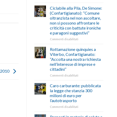
di
come
Borghi
agosto/settembre
fare
Maestri:
Ciclabile alla Pila, De Simone:
23
a
(Confartigianato): “Comune
Lug
Palazzo
oltranzista nel non ascoltare,
Chigi
non si possono affrontare le
Albani
criticità con battute ironiche
in
e paragoni suggestivi”
vetrina
le
su
Commenti disabilitati
storie
Ciclabile
degli
alla
Rottamazione quinquies a
22
artigiani
Pila,
Viterbo, Confartigianato:
Lug
della
De
“Accolta una nostra richiesta
Tuscia
Simone:
nell’interesse di imprese e
(Confartigianato):
cittadini”
“Comune
a 2010
oltranzista
su
Commenti disabilitati
nel
Rottamazione
non
quinquies
Caro carburante: pubblicata
14
ascoltare,
a
la legge che stanzia 300
Lug
non
Viterbo,
milioni di euro per
si
Confartigianato:
l’autotrasporto
possono
“Accolta
affrontare
una
su
Commenti disabilitati
le
nostra
Caro
criticità
richiesta
carburante:
Preposti in materia di salute e