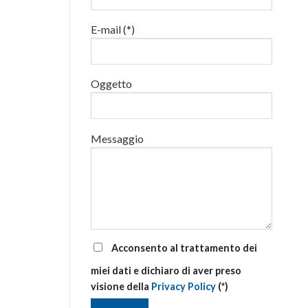
luglio
al
E-mail (*)
via
corsi
base
e
di
Oggetto
aggiornamento
Messaggio
Acconsento al trattamento dei
miei dati e dichiaro di aver preso
visione della
Privacy Policy
(*)