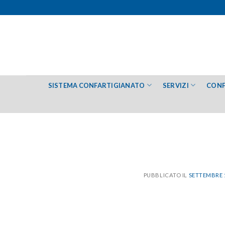
Salta
ai
contenuti
SISTEMA CONFARTIGIANATO
SERVIZI
CONF
PUBBLICATO IL
SETTEMBRE 1