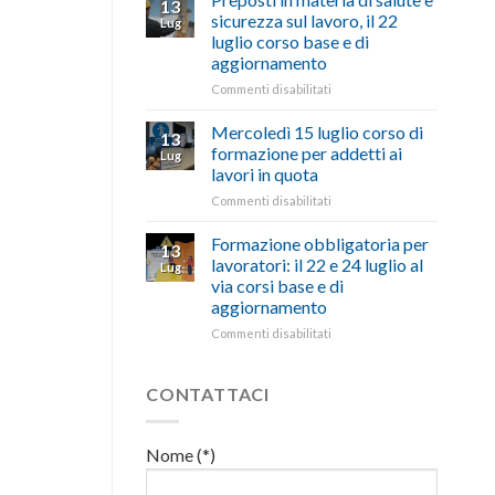
13
con
nell’interesse
pubblicata
sicurezza sul lavoro, il 22
Lug
battute
di
la
luglio corso base e di
ironiche
imprese
legge
aggiornamento
e
e
che
paragoni
cittadini”
stanzia
su
Commenti disabilitati
suggestivi”
300
Preposti
milioni
in
Mercoledì 15 luglio corso di
13
di
materia
formazione per addetti ai
Lug
euro
di
lavori in quota
per
salute
l’autotrasporto
su
Commenti disabilitati
e
Mercoledì
sicurezza
15
sul
Formazione obbligatoria per
13
luglio
lavoro,
lavoratori: il 22 e 24 luglio al
Lug
corso
il
via corsi base e di
di
22
aggiornamento
formazione
luglio
per
corso
su
Commenti disabilitati
addetti
base
Formazione
ai
e
obbligatoria
lavori
di
per
CONTATTACI
in
aggiornamento
lavoratori:
quota
il
22
Nome (*)
e
24