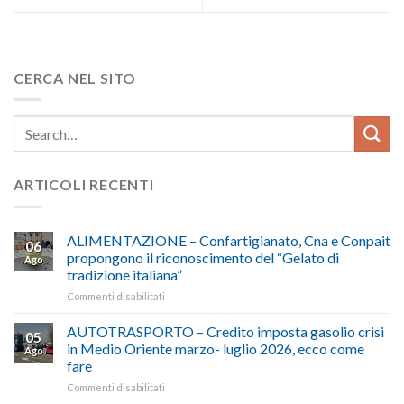
CERCA NEL SITO
ARTICOLI RECENTI
ALIMENTAZIONE – Confartigianato, Cna e Conpait
06
propongono il riconoscimento del “Gelato di
Ago
tradizione italiana”
su
Commenti disabilitati
ALIMENTAZIONE
–
AUTOTRASPORTO – Credito imposta gasolio crisi
05
Confartigianato,
in Medio Oriente marzo- luglio 2026, ecco come
Ago
Cna
fare
e
su
Commenti disabilitati
Conpait
AUTOTRASPORTO
propongono