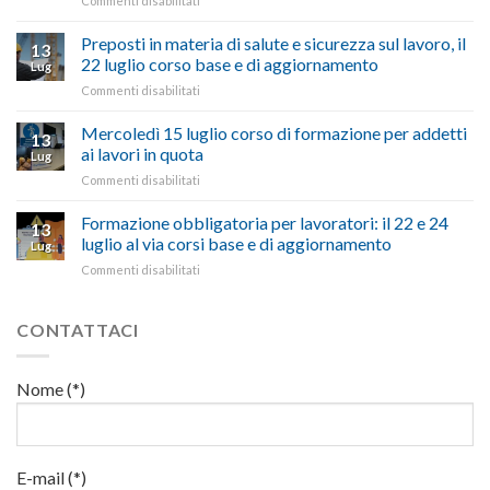
Commenti disabilitati
Confartigianato:
ascoltare,
Caro
“Accolta
non
carburante:
Preposti in materia di salute e sicurezza sul lavoro, il
una
si
13
pubblicata
nostra
possono
22 luglio corso base e di aggiornamento
Lug
la
richiesta
affrontare
su
Commenti disabilitati
legge
nell’interesse
le
Preposti
che
di
criticità
in
Mercoledì 15 luglio corso di formazione per addetti
stanzia
imprese
con
13
materia
300
ai lavori in quota
e
battute
Lug
di
milioni
cittadini”
ironiche
su
Commenti disabilitati
salute
di
e
Mercoledì
e
euro
paragoni
15
Formazione obbligatoria per lavoratori: il 22 e 24
sicurezza
per
13
suggestivi”
luglio
sul
luglio al via corsi base e di aggiornamento
l’autotrasporto
Lug
corso
lavoro,
su
Commenti disabilitati
di
il
Formazione
formazione
22
obbligatoria
per
luglio
per
CONTATTACI
addetti
corso
lavoratori:
ai
base
il
lavori
e
22
in
Nome (*)
di
e
quota
aggiornamento
24
luglio
al
via
E-mail (*)