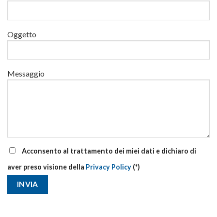
corsi
base
e
di
Oggetto
aggiornamento
Messaggio
Acconsento al trattamento dei miei dati e dichiaro di
aver preso visione della
Privacy Policy
(*)