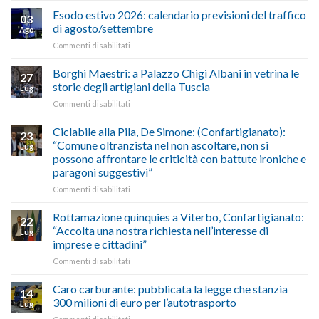
–
il
Esodo estivo 2026: calendario previsioni del traffico
03
Credito
riconoscimento
di agosto/settembre
Ago
imposta
del
su
Commenti disabilitati
gasolio
“Gelato
Esodo
crisi
di
estivo
Borghi Maestri: a Palazzo Chigi Albani in vetrina le
in
tradizione
27
2026:
Medio
italiana”
storie degli artigiani della Tuscia
Lug
calendario
Oriente
su
Commenti disabilitati
previsioni
marzo-
Borghi
del
luglio
Maestri:
Ciclabile alla Pila, De Simone: (Confartigianato):
traffico
2026,
23
a
di
“Comune oltranzista nel non ascoltare, non si
ecco
Lug
Palazzo
agosto/settembre
come
possono affrontare le criticità con battute ironiche e
Chigi
fare
paragoni suggestivi”
Albani
in
su
Commenti disabilitati
vetrina
Ciclabile
le
alla
Rottamazione quinquies a Viterbo, Confartigianato:
22
storie
Pila,
“Accolta una nostra richiesta nell’interesse di
Lug
degli
De
imprese e cittadini”
artigiani
Simone:
della
su
Commenti disabilitati
(Confartigianato):
Tuscia
Rottamazione
“Comune
quinquies
oltranzista
Caro carburante: pubblicata la legge che stanzia
14
a
nel
300 milioni di euro per l’autotrasporto
Lug
Viterbo,
non
su