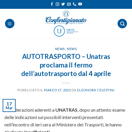
Salta
ai
contenuti
NEWS
,
NEWS
AUTOTRASPORTO – Unatras
proclama il fermo
dell’autotrasporto dal 4 aprile
PUBBLICATO IL
MARZO 17, 2022
DA
ELEONORA CELESTINI
17
Mar
Le Federazioni aderenti a
UNATRAS
, dopo un attento esame
delle indicazioni sui possibili interventi presentati
nell’incontro di ieri sera al Ministero dei Trasporti, le hanno
giudicate
insufficienti
.