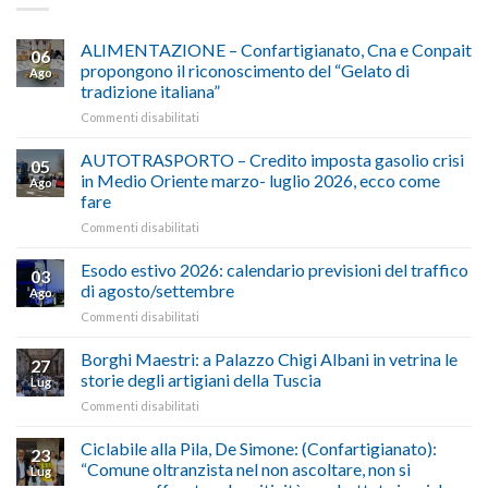
ALIMENTAZIONE – Confartigianato, Cna e Conpait
06
propongono il riconoscimento del “Gelato di
Ago
tradizione italiana”
su
Commenti disabilitati
ALIMENTAZIONE
–
AUTOTRASPORTO – Credito imposta gasolio crisi
05
Confartigianato,
in Medio Oriente marzo- luglio 2026, ecco come
Ago
Cna
fare
e
su
Commenti disabilitati
Conpait
AUTOTRASPORTO
propongono
–
il
Esodo estivo 2026: calendario previsioni del traffico
03
Credito
riconoscimento
di agosto/settembre
Ago
imposta
del
su
Commenti disabilitati
gasolio
“Gelato
Esodo
crisi
di
estivo
Borghi Maestri: a Palazzo Chigi Albani in vetrina le
in
tradizione
27
2026:
Medio
italiana”
storie degli artigiani della Tuscia
Lug
calendario
Oriente
su
Commenti disabilitati
previsioni
marzo-
Borghi
del
luglio
Maestri:
Ciclabile alla Pila, De Simone: (Confartigianato):
traffico
2026,
23
a
di
“Comune oltranzista nel non ascoltare, non si
ecco
Lug
Palazzo
agosto/settembre
come