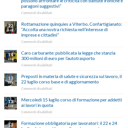
possono affrontare le criticità con battute ironiche e
Chigi
fare
paragoni suggestivi”
Albani
in
su
Commenti disabilitati
vetrina
Ciclabile
le
alla
Rottamazione quinquies a Viterbo, Confartigianato:
22
storie
Pila,
“Accolta una nostra richiesta nell’interesse di
Lug
degli
De
imprese e cittadini”
artigiani
Simone:
della
su
Commenti disabilitati
(Confartigianato):
Tuscia
Rottamazione
“Comune
quinquies
oltranzista
Caro carburante: pubblicata la legge che stanzia
14
a
nel
300 milioni di euro per l’autotrasporto
Lug
Viterbo,
non
su
Commenti disabilitati
Confartigianato:
ascoltare,
Caro
“Accolta
non
carburante:
Preposti in materia di salute e sicurezza sul lavoro, il
una
si
13
pubblicata
nostra
possono
22 luglio corso base e di aggiornamento
Lug
la
richiesta
affrontare
su
Commenti disabilitati
legge
nell’interesse
le
Preposti
che
di
criticità
in
Mercoledì 15 luglio corso di formazione per addetti
stanzia
imprese
con
13
materia
300
ai lavori in quota
e
battute
Lug
di
milioni
cittadini”
ironiche
su
Commenti disabilitati
salute
di
e
Mercoledì
e
euro
paragoni
15
Formazione obbligatoria per lavoratori: il 22 e 24
sicurezza
per
13
suggestivi”
luglio
sul
l’autotrasporto