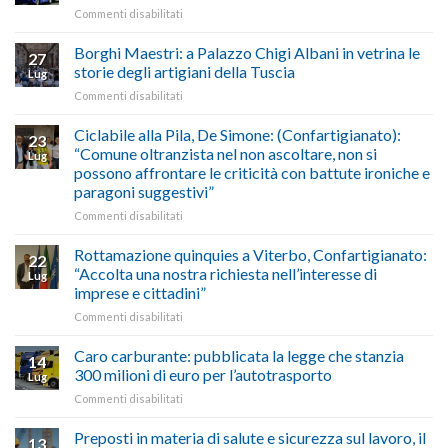
su
Commenti disabilitati
gasolio
“Gelato
Esodo
crisi
di
estivo
Borghi Maestri: a Palazzo Chigi Albani in vetrina le
in
tradizione
27
2026:
Medio
italiana”
storie degli artigiani della Tuscia
Lug
calendario
Oriente
su
Commenti disabilitati
previsioni
marzo-
Borghi
del
luglio
Maestri:
Ciclabile alla Pila, De Simone: (Confartigianato):
traffico
2026,
23
a
di
“Comune oltranzista nel non ascoltare, non si
ecco
Lug
Palazzo
agosto/settembre
come
possono affrontare le criticità con battute ironiche e
Chigi
fare
paragoni suggestivi”
Albani
in
su
Commenti disabilitati
vetrina
Ciclabile
le
alla
Rottamazione quinquies a Viterbo, Confartigianato:
22
storie
Pila,
“Accolta una nostra richiesta nell’interesse di
Lug
degli
De
imprese e cittadini”
artigiani
Simone:
della
su
Commenti disabilitati
(Confartigianato):
Tuscia
Rottamazione
“Comune
quinquies
oltranzista
Caro carburante: pubblicata la legge che stanzia
14
a
nel
300 milioni di euro per l’autotrasporto
Lug
Viterbo,
non
su
Commenti disabilitati
Confartigianato:
ascoltare,
Caro
“Accolta
non
carburante:
Preposti in materia di salute e sicurezza sul lavoro, il
una
si
13