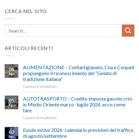
CERCA NEL SITO
ARTICOLI RECENTI
ALIMENTAZIONE – Confartigianato, Cna e Conpait
06
propongono il riconoscimento del “Gelato di
Ago
tradizione italiana”
su
Commenti disabilitati
ALIMENTAZIONE
–
AUTOTRASPORTO – Credito imposta gasolio crisi
05
Confartigianato,
in Medio Oriente marzo- luglio 2026, ecco come
Ago
Cna
fare
e
su
Commenti disabilitati
Conpait
AUTOTRASPORTO
propongono
–
il
Esodo estivo 2026: calendario previsioni del traffico
03
Credito
riconoscimento
di agosto/settembre
Ago
imposta
del