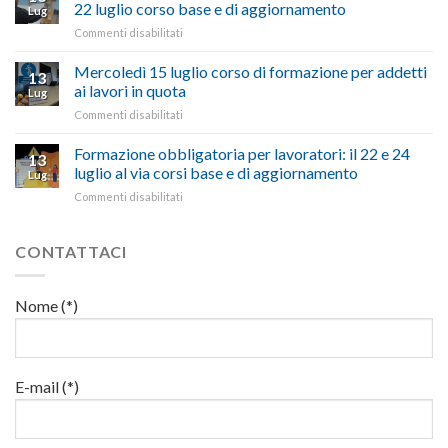
pubblicata
nostra
possono
22 luglio corso base e di aggiornamento
Lug
la
richiesta
affrontare
su
Commenti disabilitati
legge
nell’interesse
le
Preposti
che
di
criticità
in
Mercoledì 15 luglio corso di formazione per addetti
stanzia
imprese
con
13
materia
300
ai lavori in quota
e
battute
Lug
di
milioni
cittadini”
ironiche
su
Commenti disabilitati
salute
di
e
Mercoledì
e
euro
paragoni
15
Formazione obbligatoria per lavoratori: il 22 e 24
sicurezza
per
13
suggestivi”
luglio
sul
luglio al via corsi base e di aggiornamento
l’autotrasporto
Lug
corso
lavoro,
su
Commenti disabilitati
di
il
Formazione
formazione
22
obbligatoria
per
luglio
per
CONTATTACI
addetti
corso
lavoratori:
ai
base
il
lavori
e
22
in
Nome (*)
di
e
quota
aggiornamento
24
luglio
al
via
E-mail (*)
corsi
base
e