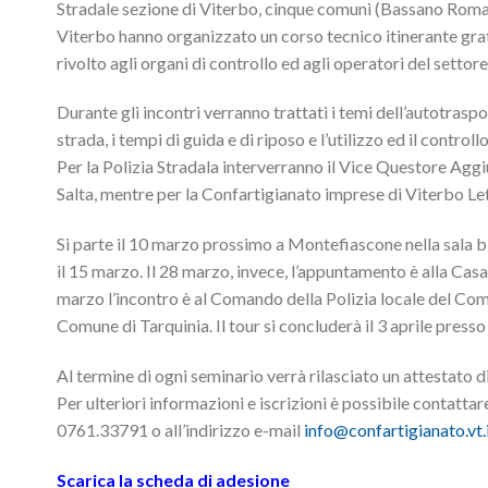
Stradale sezione di Viterbo, cinque comuni (Bassano Roman
Viterbo hanno organizzato un corso tecnico itinerante gratui
rivolto agli organi di controllo ed agli operatori del settore
Durante gli incontri verranno trattati i temi dell’autotraspo
strada, i tempi di guida e di riposo e l’utilizzo ed il contr
Per la Polizia Stradala interverranno il Vice Questore Ag
Salta, mentre per la Confartigianato imprese di Viterbo Let
Si parte il 10 marzo prossimo a Montefiascone nella sala bi
il 15 marzo. Il 28 marzo, invece, l’appuntamento è alla Ca
marzo l’incontro è al Comando della Polizia locale del Comun
Comune di Tarquinia. Il tour si concluderà il 3 aprile press
Al termine di ogni seminario verrà rilasciato un attestato d
Per ulteriori informazioni e iscrizioni è possibile contattar
0761.33791 o all’indirizzo e-mail
info@confartigianato.vt.
Scarica la scheda di adesione