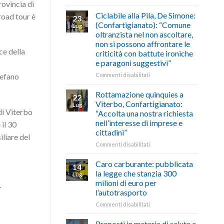
ovincia di
di
come
Borghi
agosto/settembre
fare
Maestri:
Ciclabile alla Pila, De Simone:
road tour è
23
a
(Confartigianato): “Comune
Lug
Palazzo
oltranzista nel non ascoltare,
Chigi
non si possono affrontare le
Albani
ce della
criticità con battute ironiche
in
e paragoni suggestivi”
vetrina
le
su
Commenti disabilitati
tefano
storie
Ciclabile
degli
alla
Rottamazione quinquies a
22
artigiani
Pila,
Viterbo, Confartigianato:
Lug
della
De
di Viterbo
“Accolta una nostra richiesta
Tuscia
Simone:
nell’interesse di imprese e
il 30
(Confartigianato):
cittadini”
“Comune
iliare del
oltranzista
su
Commenti disabilitati
nel
Rottamazione
non
quinquies
Caro carburante: pubblicata
14
ascoltare,
a
la legge che stanzia 300
Lug
non
Viterbo,
milioni di euro per
.
si
Confartigianato:
l’autotrasporto
possono
“Accolta
affrontare
una
su
Commenti disabilitati
le
nostra
Caro
criticità
richiesta
carburante:
Preposti in materia di salute e