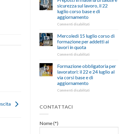
13
con
nell’interesse
pubblicata
sicurezza sul lavoro, il 22
Lug
battute
di
la
luglio corso base e di
ironiche
imprese
legge
aggiornamento
e
e
che
paragoni
cittadini”
stanzia
su
Commenti disabilitati
suggestivi”
300
Preposti
milioni
in
Mercoledì 15 luglio corso di
13
di
materia
formazione per addetti ai
Lug
euro
di
lavori in quota
per
salute
l’autotrasporto
su
Commenti disabilitati
e
Mercoledì
sicurezza
15
sul
Formazione obbligatoria per
13
luglio
lavoro,
lavoratori: il 22 e 24 luglio al
Lug
corso
il
via corsi base e di
di
22
aggiornamento
formazione
luglio
per
corso
su
Commenti disabilitati
addetti
base
Formazione
ai
e
obbligatoria
escita
lavori
di
per
CONTATTACI
in
aggiornamento
lavoratori:
quota
il
22
Nome (*)
e
24