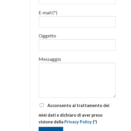
luglio
al
E-mail (*)
via
corsi
base
e
di
Oggetto
aggiornamento
Messaggio
Acconsento al trattamento dei
miei dati e dichiaro di aver preso
visione della
Privacy Policy
(*)