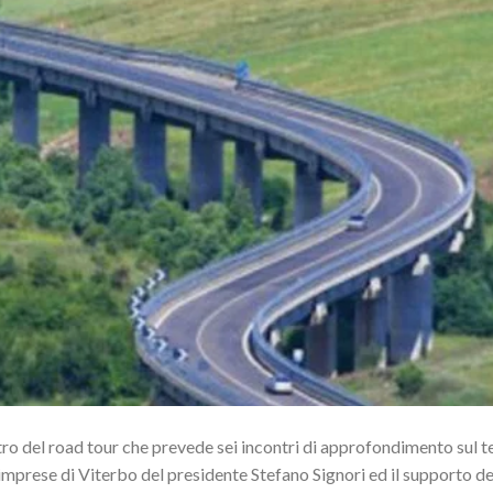
tro del road tour che prevede sei incontri di approfondimento sul t
imprese di Viterbo del presidente Stefano Signori ed il supporto de