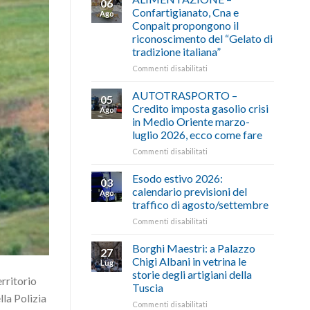
06
Confartigianato, Cna e
Ago
Conpait propongono il
riconoscimento del “Gelato di
tradizione italiana”
su
Commenti disabilitati
ALIMENTAZIONE
–
AUTOTRASPORTO –
05
Confartigianato,
Credito imposta gasolio crisi
Ago
Cna
in Medio Oriente marzo-
e
luglio 2026, ecco come fare
Conpait
propongono
su
Commenti disabilitati
il
AUTOTRASPORTO
riconoscimento
–
Esodo estivo 2026:
03
del
Credito
calendario previsioni del
Ago
“Gelato
imposta
traffico di agosto/settembre
di
gasolio
tradizione
su
Commenti disabilitati
crisi
italiana”
Esodo
in
estivo
Medio
Borghi Maestri: a Palazzo
27
2026:
Oriente
Chigi Albani in vetrina le
Lug
calendario
marzo-
storie degli artigiani della
erritorio
previsioni
luglio
Tuscia
del
2026,
lla Polizia
traffico
ecco
su
Commenti disabilitati