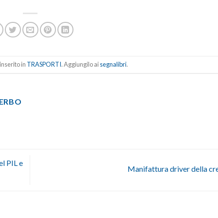
nserito in
TRASPORTI
. Aggiungilo ai
segnalibri
.
TERBO
el PIL e
Manifattura driver della cr