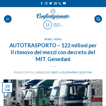
Salta
ai
contenuti
NEWS
,
NEWS
AUTOTRASPORTO – 122 milioni per
il rinnovo dei mezzi con decreto del
MIT. Genedani
PUBBLICATO IL
LUGLIO 23, 2020
DA
ELEONORA CELESTINI
23
Lug