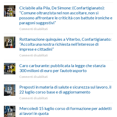
Borghi
del
luglio
Maestri:
Ciclabile alla Pila, De Simone: (Confartigianato):
traffico
2026,
23
a
di
“Comune oltranzista nel non ascoltare, non si
ecco
Lug
Palazzo
agosto/settembre
come
possono affrontare le criticità con battute ironiche e
Chigi
fare
paragoni suggestivi”
Albani
in
su
Commenti disabilitati
vetrina
Ciclabile
le
alla
Rottamazione quinquies a Viterbo, Confartigianato:
22
storie
Pila,
“Accolta una nostra richiesta nell’interesse di
Lug
degli
De
imprese e cittadini”
artigiani
Simone:
della
su
Commenti disabilitati
(Confartigianato):
Tuscia
Rottamazione
“Comune
quinquies
oltranzista
Caro carburante: pubblicata la legge che stanzia
14
a
nel
300 milioni di euro per l’autotrasporto
Lug
Viterbo,
non
su
Commenti disabilitati
Confartigianato:
ascoltare,
Caro
“Accolta
non
carburante:
Preposti in materia di salute e sicurezza sul lavoro, il
una
si
13
pubblicata
nostra
possono
22 luglio corso base e di aggiornamento
Lug
la
richiesta
affrontare
su
Commenti disabilitati
legge
nell’interesse
le
Preposti
che
di
criticità
in
Mercoledì 15 luglio corso di formazione per addetti
stanzia
imprese
con
13
materia
300
ai lavori in quota
e
battute
Lug
di
milioni