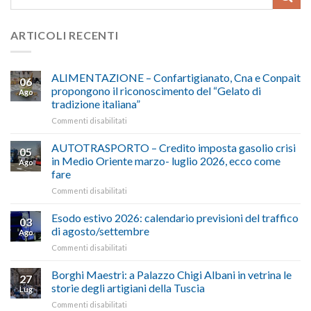
ARTICOLI RECENTI
ALIMENTAZIONE – Confartigianato, Cna e Conpait
06
propongono il riconoscimento del “Gelato di
Ago
tradizione italiana”
su
Commenti disabilitati
ALIMENTAZIONE
–
AUTOTRASPORTO – Credito imposta gasolio crisi
05
Confartigianato,
in Medio Oriente marzo- luglio 2026, ecco come
Ago
Cna
fare
e
su
Commenti disabilitati
Conpait
AUTOTRASPORTO
propongono
–
il
Esodo estivo 2026: calendario previsioni del traffico
03
Credito
riconoscimento
di agosto/settembre
Ago
imposta
del
su
Commenti disabilitati
gasolio
“Gelato
Esodo
crisi
di
estivo
Borghi Maestri: a Palazzo Chigi Albani in vetrina le
in
tradizione
27
2026:
Medio
italiana”
storie degli artigiani della Tuscia
Lug
calendario
Oriente
su
Commenti disabilitati
previsioni
marzo-