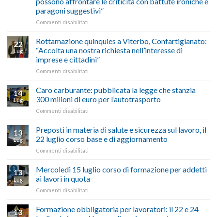
possono affrontare le criticità con battute ironiche e
Chigi
fare
paragoni suggestivi”
Albani
in
su
Commenti disabilitati
vetrina
Ciclabile
le
alla
Rottamazione quinquies a Viterbo, Confartigianato:
22
storie
Pila,
“Accolta una nostra richiesta nell’interesse di
Lug
degli
De
imprese e cittadini”
artigiani
Simone:
della
su
Commenti disabilitati
(Confartigianato):
Tuscia
Rottamazione
“Comune
quinquies
oltranzista
Caro carburante: pubblicata la legge che stanzia
14
a
nel
300 milioni di euro per l’autotrasporto
Lug
Viterbo,
non
su
Commenti disabilitati
Confartigianato:
ascoltare,
Caro
“Accolta
non
carburante:
Preposti in materia di salute e sicurezza sul lavoro, il
una
si
13
pubblicata
nostra
possono
22 luglio corso base e di aggiornamento
Lug
la
richiesta
affrontare
su
Commenti disabilitati
legge
nell’interesse
le
Preposti
che
di
criticità
in
Mercoledì 15 luglio corso di formazione per addetti
stanzia
imprese
con
13
materia
300
ai lavori in quota
e
battute
Lug
di
milioni
cittadini”
ironiche
su
Commenti disabilitati
salute
di
e
Mercoledì
e
euro
paragoni
15
Formazione obbligatoria per lavoratori: il 22 e 24
sicurezza
per
13
suggestivi”
luglio
sul