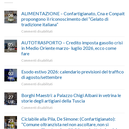
ALIMENTAZIONE – Confartigianato, Cna e Conpait
06
propongono il riconoscimento del “Gelato di
Ago
tradizione italiana”
su
Commenti disabilitati
ALIMENTAZIONE
–
AUTOTRASPORTO – Credito imposta gasolio crisi
05
Confartigianato,
in Medio Oriente marzo- luglio 2026, ecco come
Ago
Cna
fare
e
su
Commenti disabilitati
Conpait
AUTOTRASPORTO
propongono
–
il
Esodo estivo 2026: calendario previsioni del traffico
03
Credito
riconoscimento
di agosto/settembre
Ago
imposta
del
su
Commenti disabilitati
gasolio
“Gelato
Esodo
crisi
di
estivo
Borghi Maestri: a Palazzo Chigi Albani in vetrina le
in
tradizione
27
2026:
Medio
italiana”
storie degli artigiani della Tuscia
Lug
calendario
Oriente
su
Commenti disabilitati
previsioni
marzo-
Borghi
del
luglio
Maestri:
Ciclabile alla Pila, De Simone: (Confartigianato):
traffico
2026,
23
a
di
“Comune oltranzista nel non ascoltare, non si
ecco
Lug
Palazzo
agosto/settembre
come