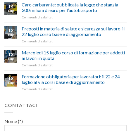
quinquies
oltranzista
Caro carburante: pubblicata la legge che stanzia
14
a
nel
300 milioni di euro per l’autotrasporto
Lug
Viterbo,
non
su
Commenti disabilitati
Confartigianato:
ascoltare,
Caro
“Accolta
non
carburante:
Preposti in materia di salute e sicurezza sul lavoro, il
una
si
13
pubblicata
nostra
possono
22 luglio corso base e di aggiornamento
Lug
la
richiesta
affrontare
su
Commenti disabilitati
legge
nell’interesse
le
Preposti
che
di
criticità
in
Mercoledì 15 luglio corso di formazione per addetti
stanzia
imprese
con
13
materia
300
ai lavori in quota
e
battute
Lug
di
milioni
cittadini”
ironiche
su
Commenti disabilitati
salute
di
e
Mercoledì
e
euro
paragoni
15
Formazione obbligatoria per lavoratori: il 22 e 24
sicurezza
per
13
suggestivi”
luglio
sul
luglio al via corsi base e di aggiornamento
l’autotrasporto
Lug
corso
lavoro,
su
Commenti disabilitati
di
il
Formazione
formazione
22
obbligatoria
per
luglio
per
CONTATTACI
addetti
corso
lavoratori:
ai
base
il
lavori
e
22
in
Nome (*)
di
e
quota
aggiornamento
24