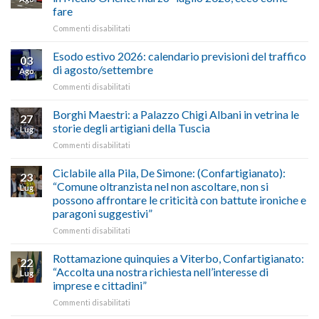
Cna
fare
e
su
Commenti disabilitati
Conpait
AUTOTRASPORTO
propongono
–
il
Esodo estivo 2026: calendario previsioni del traffico
03
Credito
riconoscimento
di agosto/settembre
Ago
imposta
del
su
Commenti disabilitati
gasolio
“Gelato
Esodo
crisi
di
estivo
Borghi Maestri: a Palazzo Chigi Albani in vetrina le
in
tradizione
27
2026:
Medio
italiana”
storie degli artigiani della Tuscia
Lug
calendario
Oriente
su
Commenti disabilitati
previsioni
marzo-
Borghi
del
luglio
Maestri:
Ciclabile alla Pila, De Simone: (Confartigianato):
traffico
2026,
23
a
di
“Comune oltranzista nel non ascoltare, non si
ecco
Lug
Palazzo
agosto/settembre
come
possono affrontare le criticità con battute ironiche e
Chigi
fare
paragoni suggestivi”
Albani
in
su
Commenti disabilitati
vetrina
Ciclabile
le
alla
Rottamazione quinquies a Viterbo, Confartigianato:
22
storie
Pila,
“Accolta una nostra richiesta nell’interesse di
Lug
degli
De
imprese e cittadini”
artigiani
Simone:
della
su
Commenti disabilitati
(Confartigianato):
Tuscia
Rottamazione
“Comune