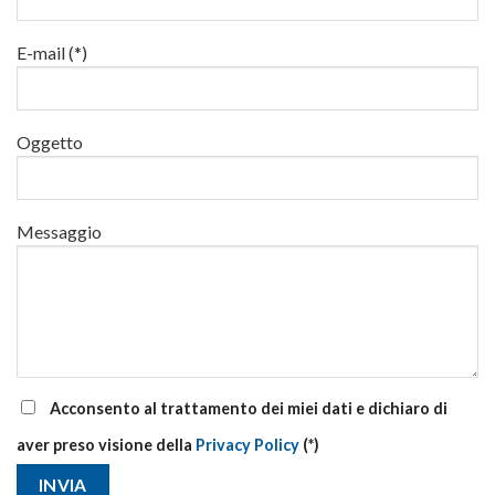
luglio
al
via
E-mail (*)
corsi
base
e
di
Oggetto
aggiornamento
Messaggio
Acconsento al trattamento dei miei dati e dichiaro di
aver preso visione della
Privacy Policy
(*)