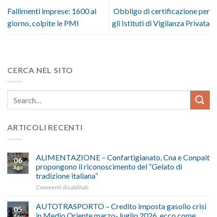
Fallimenti imprese: 1600 al
Obbligo di certificazione per
giorno, colpite le PMI
gli Istituti di Vigilanza Privata
CERCA NEL SITO
ARTICOLI RECENTI
ALIMENTAZIONE – Confartigianato, Cna e Conpait
06
propongono il riconoscimento del “Gelato di
Ago
tradizione italiana”
su
Commenti disabilitati
ALIMENTAZIONE
–
AUTOTRASPORTO – Credito imposta gasolio crisi
05
Confartigianato,
in Medio Oriente marzo- luglio 2026, ecco come
Ago