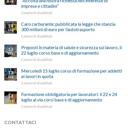
“Accolta una nostra richiesta nell’interesse di
Lug
degli
De
imprese e cittadini”
artigiani
Simone:
della
su
Commenti disabilitati
(Confartigianato):
Tuscia
Rottamazione
“Comune
quinquies
oltranzista
Caro carburante: pubblicata la legge che stanzia
14
a
nel
300 milioni di euro per l’autotrasporto
Lug
Viterbo,
non
su
Commenti disabilitati
Confartigianato:
ascoltare,
Caro
“Accolta
non
carburante:
Preposti in materia di salute e sicurezza sul lavoro, il
una
si
13
pubblicata
nostra
possono
22 luglio corso base e di aggiornamento
Lug
la
richiesta
affrontare
su
Commenti disabilitati
legge
nell’interesse
le
Preposti
che
di
criticità
in
Mercoledì 15 luglio corso di formazione per addetti
stanzia
imprese
con
13
materia
300
ai lavori in quota
e
battute
Lug
di
milioni
cittadini”
ironiche
su
Commenti disabilitati
salute
di
e
Mercoledì
e
euro
paragoni
15
Formazione obbligatoria per lavoratori: il 22 e 24
sicurezza
per
13
suggestivi”
luglio
sul
luglio al via corsi base e di aggiornamento
l’autotrasporto
Lug
corso
lavoro,
su
Commenti disabilitati
di
il
Formazione
formazione
22
obbligatoria
per
luglio
per
CONTATTACI
addetti
corso
lavoratori:
ai
base