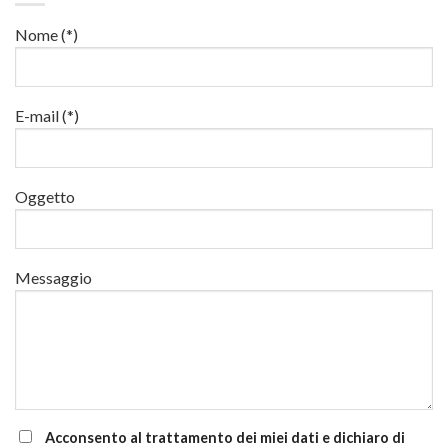
il
lavori
e
22
in
Nome (*)
di
e
quota
aggiornamento
24
luglio
al
via
E-mail (*)
corsi
base
e
di
Oggetto
aggiornamento
Messaggio
Acconsento al trattamento dei miei dati e dichiaro di