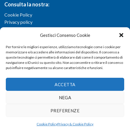
Consulta la nostra:
Cookie Policy
Privacy policy
Gestisci Consenso Cookie
Per fornire le migliori esperienze, utilizziamo tecnologie come i cookie per
memorizzare e/o accedere alle informazioni del dispositivo. Il consenso a
queste tecnologie ci permetterà di elaborare dati come il comportamento di
navigazione o ID unici su questo sito. Non acconsentire o ritirare il consenso
può influire negativamente su alcune caratteristiche e funzioni.
ACCETTA
NEGA
Copyright 2026 ©
Confartigianato imprese di Viterbo
- Via I.
PREFERENZE
Garbini, 29/G - 01100 Viterbo (VT) - Tel 0761 33791 - Fax 0761
337920 - E-mail
info@confartigianato.vt.it
- dev by
Studio
Cookie Policy
Privacy & Cookie Policy
Iandiorio