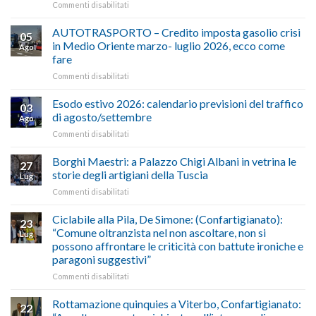
su
Commenti disabilitati
ALIMENTAZIONE
–
AUTOTRASPORTO – Credito imposta gasolio crisi
05
Confartigianato,
in Medio Oriente marzo- luglio 2026, ecco come
Ago
Cna
fare
e
su
Commenti disabilitati
Conpait
AUTOTRASPORTO
propongono
–
il
Esodo estivo 2026: calendario previsioni del traffico
03
Credito
riconoscimento
di agosto/settembre
Ago
imposta
del
su
Commenti disabilitati
gasolio
“Gelato
Esodo
crisi
di
estivo
Borghi Maestri: a Palazzo Chigi Albani in vetrina le
in
tradizione
27
2026:
Medio
italiana”
storie degli artigiani della Tuscia
Lug
calendario
Oriente
su
Commenti disabilitati
previsioni
marzo-
Borghi
del
luglio
Maestri:
Ciclabile alla Pila, De Simone: (Confartigianato):
traffico
2026,
23
a
di
“Comune oltranzista nel non ascoltare, non si
ecco
Lug
Palazzo
agosto/settembre
come
possono affrontare le criticità con battute ironiche e
Chigi
fare
paragoni suggestivi”
Albani
in
su
Commenti disabilitati
vetrina
Ciclabile
le
alla
Rottamazione quinquies a Viterbo, Confartigianato:
22
storie
Pila,