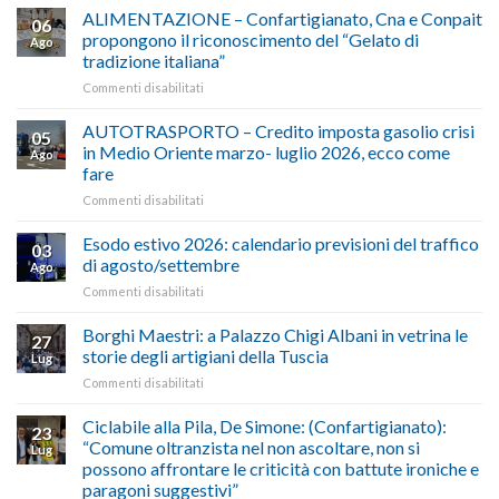
ALIMENTAZIONE – Confartigianato, Cna e Conpait
06
propongono il riconoscimento del “Gelato di
Ago
tradizione italiana”
su
Commenti disabilitati
ALIMENTAZIONE
–
AUTOTRASPORTO – Credito imposta gasolio crisi
05
Confartigianato,
in Medio Oriente marzo- luglio 2026, ecco come
Ago
Cna
fare
e
su
Commenti disabilitati
Conpait
AUTOTRASPORTO
propongono
–
il
Esodo estivo 2026: calendario previsioni del traffico
03
Credito
riconoscimento
di agosto/settembre
Ago
imposta
del
su
Commenti disabilitati
gasolio
“Gelato
Esodo
crisi
di
estivo
Borghi Maestri: a Palazzo Chigi Albani in vetrina le
in
tradizione
27
2026:
Medio
italiana”
storie degli artigiani della Tuscia
Lug
calendario
Oriente
su
Commenti disabilitati
previsioni
marzo-
Borghi
del
luglio
Maestri:
Ciclabile alla Pila, De Simone: (Confartigianato):
traffico
2026,
23
a
di
“Comune oltranzista nel non ascoltare, non si
ecco
Lug
Palazzo
agosto/settembre
come
possono affrontare le criticità con battute ironiche e
Chigi
fare
paragoni suggestivi”
Albani