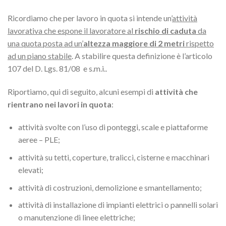
Ricordiamo che per lavoro in quota si intende un’
attività
lavorativa che espone il lavoratore al
rischio di caduta
da
una quota posta ad un’
altezza maggiore di 2 metri
rispetto
ad un piano stabile
. A stabilire questa definizione è l’articolo
107 del D. Lgs. 81/08 e s.m.i..
Riportiamo, qui di seguito, alcuni esempi di
attività che
rientrano nei lavori in quota
:
attività svolte con l’uso di ponteggi, scale e piattaforme
aeree – PLE;
attività su tetti, coperture, tralicci, cisterne e macchinari
elevati;
attività di costruzioni, demolizione e smantellamento;
attività di installazione di impianti elettrici o pannelli solari
o manutenzione di linee elettriche;