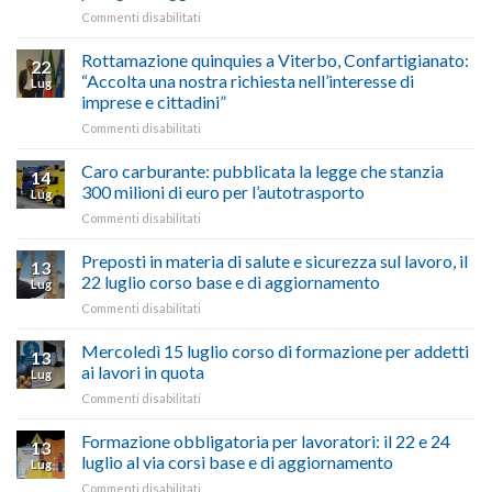
in
su
Commenti disabilitati
vetrina
Ciclabile
le
alla
Rottamazione quinquies a Viterbo, Confartigianato:
22
storie
Pila,
“Accolta una nostra richiesta nell’interesse di
Lug
degli
De
imprese e cittadini”
artigiani
Simone:
della
su
Commenti disabilitati
(Confartigianato):
Tuscia
Rottamazione
“Comune
quinquies
oltranzista
Caro carburante: pubblicata la legge che stanzia
14
a
nel
300 milioni di euro per l’autotrasporto
Lug
Viterbo,
non
su
Commenti disabilitati
Confartigianato:
ascoltare,
Caro
“Accolta
non
carburante:
Preposti in materia di salute e sicurezza sul lavoro, il
una
si
13
pubblicata
nostra
possono
22 luglio corso base e di aggiornamento
Lug
la
richiesta
affrontare
su
Commenti disabilitati
legge
nell’interesse
le
Preposti
che
di
criticità
in
Mercoledì 15 luglio corso di formazione per addetti
stanzia
imprese
con
13
materia
300
ai lavori in quota
e
battute
Lug
di
milioni
cittadini”
ironiche
su
Commenti disabilitati
salute
di
e
Mercoledì
e
euro
paragoni
15
Formazione obbligatoria per lavoratori: il 22 e 24
sicurezza
per
13
suggestivi”
luglio
sul
luglio al via corsi base e di aggiornamento
l’autotrasporto
Lug
corso
lavoro,
su
Commenti disabilitati
di