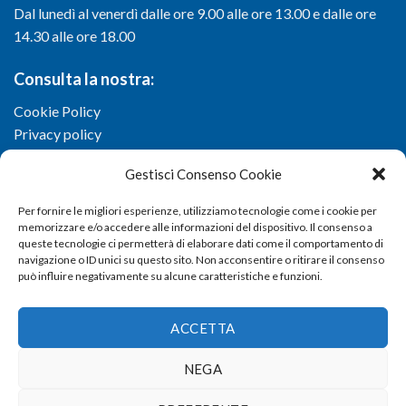
Dal lunedì al venerdì dalle ore 9.00 alle ore 13.00 e dalle ore
14.30 alle ore 18.00
Consulta la nostra:
Cookie Policy
Privacy policy
Gestisci Consenso Cookie
Per fornire le migliori esperienze, utilizziamo tecnologie come i cookie per
memorizzare e/o accedere alle informazioni del dispositivo. Il consenso a
queste tecnologie ci permetterà di elaborare dati come il comportamento di
navigazione o ID unici su questo sito. Non acconsentire o ritirare il consenso
può influire negativamente su alcune caratteristiche e funzioni.
ACCETTA
NEGA
Copyright 2026 ©
Confartigianato imprese di Viterbo
- Via I.