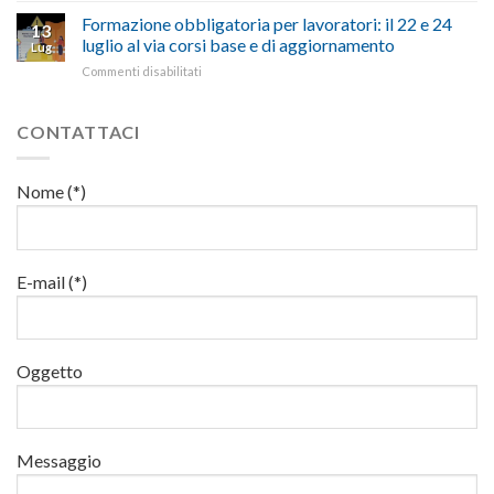
e
euro
paragoni
15
Formazione obbligatoria per lavoratori: il 22 e 24
sicurezza
per
13
suggestivi”
luglio
sul
luglio al via corsi base e di aggiornamento
l’autotrasporto
Lug
corso
lavoro,
su
Commenti disabilitati
di
il
Formazione
formazione
22
obbligatoria
per
luglio
per
CONTATTACI
addetti
corso
lavoratori:
ai
base
il
lavori
e
22
in
Nome (*)
di
e
quota
aggiornamento
24
luglio
al
via
E-mail (*)
corsi
base
e
di
Oggetto
aggiornamento
Messaggio