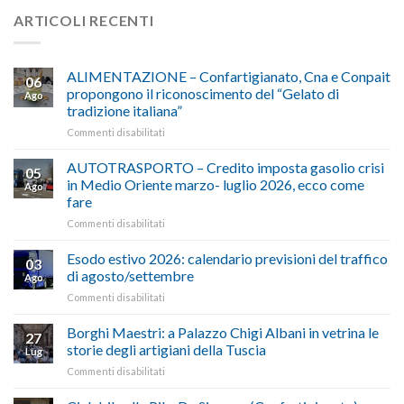
ARTICOLI RECENTI
ALIMENTAZIONE – Confartigianato, Cna e Conpait
06
propongono il riconoscimento del “Gelato di
Ago
tradizione italiana”
su
Commenti disabilitati
ALIMENTAZIONE
–
AUTOTRASPORTO – Credito imposta gasolio crisi
05
Confartigianato,
in Medio Oriente marzo- luglio 2026, ecco come
Ago
Cna
fare
e
su
Commenti disabilitati
Conpait
AUTOTRASPORTO
propongono
–
il
Esodo estivo 2026: calendario previsioni del traffico
03
Credito
riconoscimento
di agosto/settembre
Ago
imposta
del
su
Commenti disabilitati
gasolio
“Gelato
Esodo
crisi
di
estivo
Borghi Maestri: a Palazzo Chigi Albani in vetrina le
in
tradizione
27
2026:
Medio
italiana”
storie degli artigiani della Tuscia
Lug
calendario
Oriente
su
Commenti disabilitati
previsioni
marzo-
Borghi
del
luglio
Maestri:
traffico