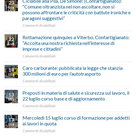
Ciclabile alla Pila, De Simone: (Confartigianato):
2026,
23
a
di
“Comune oltranzista nel non ascoltare, non si
ecco
Lug
Palazzo
agosto/settembre
come
possono affrontare le criticità con battute ironiche e
Chigi
fare
paragoni suggestivi”
Albani
in
su
Commenti disabilitati
vetrina
Ciclabile
le
alla
Rottamazione quinquies a Viterbo, Confartigianato:
22
storie
Pila,
“Accolta una nostra richiesta nell’interesse di
Lug
degli
De
imprese e cittadini”
artigiani
Simone:
della
su
Commenti disabilitati
(Confartigianato):
Tuscia
Rottamazione
“Comune
quinquies
oltranzista
Caro carburante: pubblicata la legge che stanzia
14
a
nel
300 milioni di euro per l’autotrasporto
Lug
Viterbo,
non
su
Commenti disabilitati
Confartigianato:
ascoltare,
Caro
“Accolta
non
carburante:
Preposti in materia di salute e sicurezza sul lavoro, il
una
si
13
pubblicata
nostra
possono
22 luglio corso base e di aggiornamento
Lug
la
richiesta
affrontare
su
Commenti disabilitati
legge
nell’interesse
le
Preposti
che
di
criticità
in
Mercoledì 15 luglio corso di formazione per addetti
stanzia
imprese
con
13
materia
300
ai lavori in quota
e
battute
Lug
di
milioni
cittadini”
ironiche
su
Commenti disabilitati
salute
di
e
Mercoledì