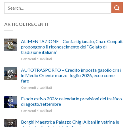
ARTICOLI RECENTI
ALIMENTAZIONE – Confartigianato, Cna e Conpait
06
propongono il riconoscimento del “Gelato di
Ago
tradizione italiana”
su
Commenti disabilitati
ALIMENTAZIONE
–
AUTOTRASPORTO – Credito imposta gasolio crisi
05
Confartigianato,
in Medio Oriente marzo- luglio 2026, ecco come
Ago
Cna
fare
e
su
Commenti disabilitati
Conpait
AUTOTRASPORTO
propongono
–
il
Esodo estivo 2026: calendario previsioni del traffico
03
Credito
riconoscimento
di agosto/settembre
Ago
imposta
del
su
Commenti disabilitati
gasolio
“Gelato
Esodo
crisi
di
estivo
Borghi Maestri: a Palazzo Chigi Albani in vetrina le
in
tradizione
27
2026:
Medio
italiana”