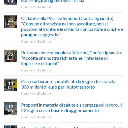
storie degli artigiani della Tuscia
Lug
calendario
Oriente
su
Commenti disabilitati
previsioni
marzo-
Borghi
del
luglio
Maestri:
Ciclabile alla Pila, De Simone: (Confartigianato):
traffico
2026,
23
a
di
“Comune oltranzista nel non ascoltare, non si
ecco
Lug
Palazzo
agosto/settembre
come
possono affrontare le criticità con battute ironiche e
Chigi
fare
paragoni suggestivi”
Albani
in
su
Commenti disabilitati
vetrina
Ciclabile
le
alla
Rottamazione quinquies a Viterbo, Confartigianato:
22
storie
Pila,
“Accolta una nostra richiesta nell’interesse di
Lug
degli
De
imprese e cittadini”
artigiani
Simone:
della
su
Commenti disabilitati
(Confartigianato):
Tuscia
Rottamazione
“Comune
quinquies
oltranzista
Caro carburante: pubblicata la legge che stanzia
14
a
nel
300 milioni di euro per l’autotrasporto
Lug
Viterbo,
non
su
Commenti disabilitati
Confartigianato:
ascoltare,
Caro
“Accolta
non
carburante:
Preposti in materia di salute e sicurezza sul lavoro, il
una
si
13
pubblicata
nostra
possono
22 luglio corso base e di aggiornamento
Lug
la
richiesta
affrontare
su
Commenti disabilitati
legge
nell’interesse
le
Preposti
che
di
criticità
in
stanzia