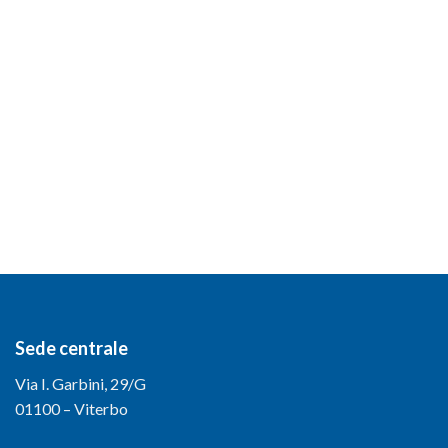
Sede centrale
Via I. Garbini, 29/G
01100 – Viterbo