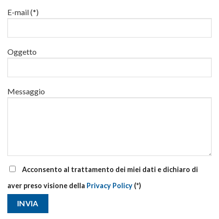
al
via
E-mail (*)
corsi
base
e
di
Oggetto
aggiornamento
Messaggio
Acconsento al trattamento dei miei dati e dichiaro di
aver preso visione della
Privacy Policy
(*)