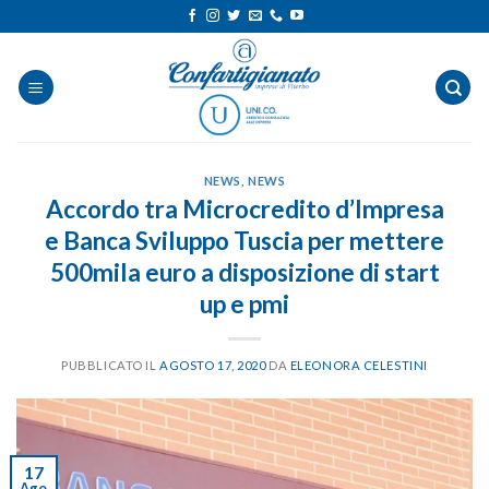
Salta
ai
contenuti
NEWS
,
NEWS
Accordo tra Microcredito d’Impresa
e Banca Sviluppo Tuscia per mettere
500mila euro a disposizione di start
up e pmi
PUBBLICATO IL
AGOSTO 17, 2020
DA
ELEONORA CELESTINI
17
Ago