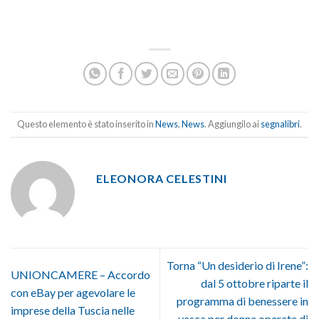
Questo elemento è stato inserito in
News
,
News
. Aggiungilo ai
segnalibri
.
ELEONORA CELESTINI
Torna “Un desiderio di Irene”:
UNIONCAMERE – Accordo
dal 5 ottobre riparte il
con eBay per agevolare le
programma di benessere in
imprese della Tuscia nelle
vasca per donne operate di