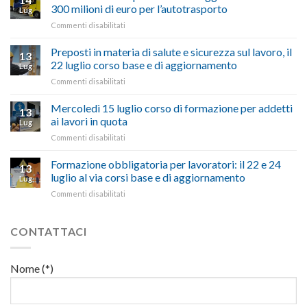
a
nel
300 milioni di euro per l’autotrasporto
Lug
Viterbo,
non
su
Commenti disabilitati
Confartigianato:
ascoltare,
Caro
“Accolta
non
carburante:
Preposti in materia di salute e sicurezza sul lavoro, il
una
si
13
pubblicata
nostra
possono
22 luglio corso base e di aggiornamento
Lug
la
richiesta
affrontare
su
Commenti disabilitati
legge
nell’interesse
le
Preposti
che
di
criticità
in
Mercoledì 15 luglio corso di formazione per addetti
stanzia
imprese
con
13
materia
300
ai lavori in quota
e
battute
Lug
di
milioni
cittadini”
ironiche
su
Commenti disabilitati
salute
di
e
Mercoledì
e
euro
paragoni
15
Formazione obbligatoria per lavoratori: il 22 e 24
sicurezza
per
13
suggestivi”
luglio
sul
luglio al via corsi base e di aggiornamento
l’autotrasporto
Lug
corso
lavoro,
su
Commenti disabilitati
di
il
Formazione
formazione
22
obbligatoria
per
luglio
per
CONTATTACI
addetti
corso
lavoratori:
ai
base
il
lavori
e
22
in
Nome (*)
di
e
quota
aggiornamento
24
luglio