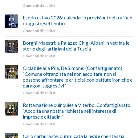
e
su
Commenti disabilitati
Conpait
AUTOTRASPORTO
propongono
–
il
Esodo estivo 2026: calendario previsioni del traffico
03
Credito
riconoscimento
di agosto/settembre
Ago
imposta
del
su
Commenti disabilitati
gasolio
“Gelato
Esodo
crisi
di
estivo
Borghi Maestri: a Palazzo Chigi Albani in vetrina le
in
tradizione
27
2026:
Medio
italiana”
storie degli artigiani della Tuscia
Lug
calendario
Oriente
su
Commenti disabilitati
previsioni
marzo-
Borghi
del
luglio
Maestri:
Ciclabile alla Pila, De Simone: (Confartigianato):
traffico
2026,
23
a
di
“Comune oltranzista nel non ascoltare, non si
ecco
Lug
Palazzo
agosto/settembre
come
possono affrontare le criticità con battute ironiche e
Chigi
fare
paragoni suggestivi”
Albani
in
su
Commenti disabilitati
vetrina
Ciclabile
le
alla
Rottamazione quinquies a Viterbo, Confartigianato:
22
storie
Pila,
“Accolta una nostra richiesta nell’interesse di
Lug
degli
De
imprese e cittadini”
artigiani
Simone:
della
su
Commenti disabilitati
(Confartigianato):
Tuscia
Rottamazione
“Comune
quinquies
oltranzista
Caro carburante: pubblicata la legge che stanzia
14