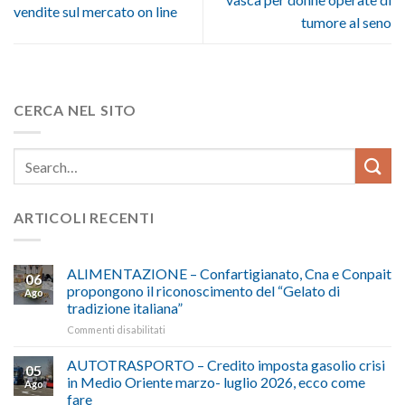
vendite sul mercato on line
tumore al seno
CERCA NEL SITO
ARTICOLI RECENTI
ALIMENTAZIONE – Confartigianato, Cna e Conpait
06
propongono il riconoscimento del “Gelato di
Ago
tradizione italiana”
su
Commenti disabilitati
ALIMENTAZIONE
–
AUTOTRASPORTO – Credito imposta gasolio crisi
05
Confartigianato,
in Medio Oriente marzo- luglio 2026, ecco come
Ago
Cna
fare