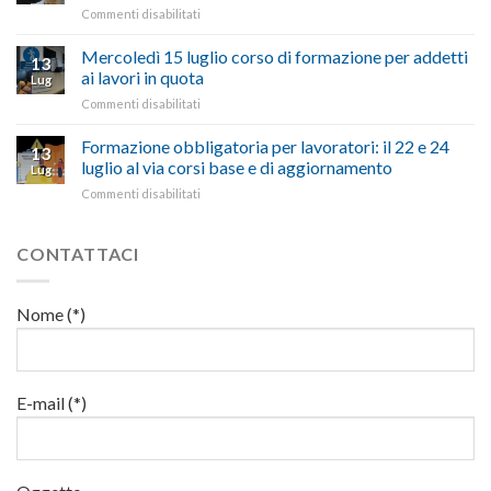
richiesta
affrontare
su
Commenti disabilitati
legge
nell’interesse
le
Preposti
che
di
criticità
in
Mercoledì 15 luglio corso di formazione per addetti
stanzia
imprese
con
13
materia
300
ai lavori in quota
e
battute
Lug
di
milioni
cittadini”
ironiche
su
Commenti disabilitati
salute
di
e
Mercoledì
e
euro
paragoni
15
Formazione obbligatoria per lavoratori: il 22 e 24
sicurezza
per
13
suggestivi”
luglio
sul
luglio al via corsi base e di aggiornamento
l’autotrasporto
Lug
corso
lavoro,
su
Commenti disabilitati
di
il
Formazione
formazione
22
obbligatoria
per
luglio
per
CONTATTACI
addetti
corso
lavoratori:
ai
base
il
lavori
e
22
in
Nome (*)
di
e
quota
aggiornamento
24
luglio
al
via
E-mail (*)
corsi
base
e
di
aggiornamento