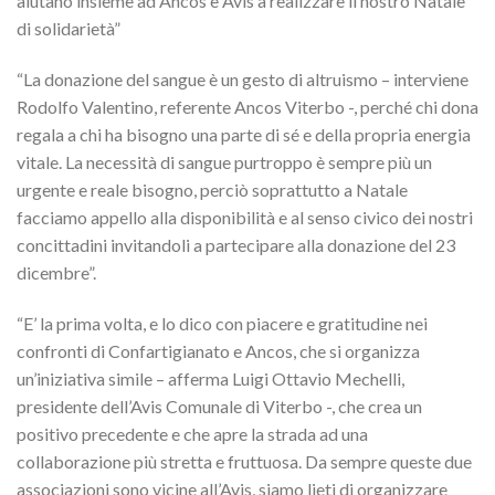
aiutano insieme ad Ancos e Avis a realizzare il nostro Natale
di solidarietà”
“La donazione del sangue è un gesto di altruismo – interviene
Rodolfo Valentino, referente Ancos Viterbo -, perché chi dona
regala a chi ha bisogno una parte di sé e della propria energia
vitale. La necessità di sangue purtroppo è sempre più un
urgente e reale bisogno, perciò soprattutto a Natale
facciamo appello alla disponibilità e al senso civico dei nostri
concittadini invitandoli a partecipare alla donazione del 23
dicembre”.
“E’ la prima volta, e lo dico con piacere e gratitudine nei
confronti di Confartigianato e Ancos, che si organizza
un’iniziativa simile – afferma Luigi Ottavio Mechelli,
presidente dell’Avis Comunale di Viterbo -, che crea un
positivo precedente e che apre la strada ad una
collaborazione più stretta e fruttuosa. Da sempre queste due
associazioni sono vicine all’Avis, siamo lieti di organizzare