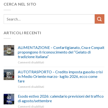
CERCA NEL SITO
ARTICOLI RECENTI
ALIMENTAZIONE – Confartigianato, Cna e Conpait
06
propongono il riconoscimento del “Gelato di
Ago
tradizione italiana”
su
Commenti disabilitati
ALIMENTAZIONE
–
AUTOTRASPORTO – Credito imposta gasolio crisi
05
Confartigianato,
in Medio Oriente marzo- luglio 2026, ecco come
Ago
Cna
fare
e
su
Commenti disabilitati
Conpait
AUTOTRASPORTO
propongono
–
il
Esodo estivo 2026: calendario previsioni del traffico
03
Credito
riconoscimento
di agosto/settembre
Ago
imposta
del
su
Commenti disabilitati
gasolio
“Gelato