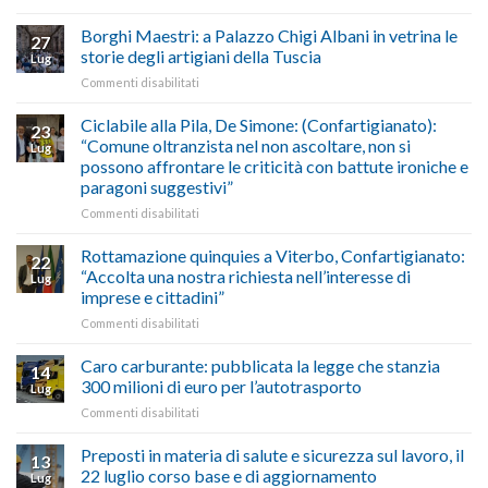
Esodo
crisi
di
estivo
Borghi Maestri: a Palazzo Chigi Albani in vetrina le
in
tradizione
27
2026:
Medio
italiana”
storie degli artigiani della Tuscia
Lug
calendario
Oriente
su
Commenti disabilitati
previsioni
marzo-
Borghi
del
luglio
Maestri:
Ciclabile alla Pila, De Simone: (Confartigianato):
traffico
2026,
23
a
di
“Comune oltranzista nel non ascoltare, non si
ecco
Lug
Palazzo
agosto/settembre
come
possono affrontare le criticità con battute ironiche e
Chigi
fare
paragoni suggestivi”
Albani
in
su
Commenti disabilitati
vetrina
Ciclabile
le
alla
Rottamazione quinquies a Viterbo, Confartigianato:
22
storie
Pila,
“Accolta una nostra richiesta nell’interesse di
Lug
degli
De
imprese e cittadini”
artigiani
Simone:
della
su
Commenti disabilitati
(Confartigianato):
Tuscia
Rottamazione
“Comune
quinquies
oltranzista
Caro carburante: pubblicata la legge che stanzia
14
a
nel
300 milioni di euro per l’autotrasporto
Lug
Viterbo,
non
su
Commenti disabilitati
Confartigianato:
ascoltare,
Caro
“Accolta
non
carburante:
Preposti in materia di salute e sicurezza sul lavoro, il
una
si
13
pubblicata
nostra
possono
22 luglio corso base e di aggiornamento
Lug
la